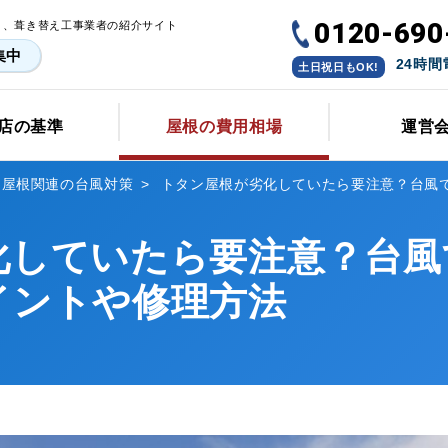
0120-690
・、葺き替え工事業者の紹介サイト
集中
24時
土日祝日もOK!
店の基準
屋根の費用相場
運営
屋根関連の台風対策
トタン屋根が劣化していたら要注意？台風
化していたら要注意？台風
イントや修理方法