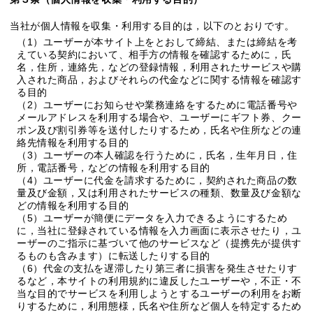
当社が個人情報を収集・利用する目的は，以下のとおりです。
（1）ユーザーが本サイト上をとおして締結、または締結を考
えている契約において、相手方の情報を確認するために，氏
名，住所，連絡先，などの登録情報，利用されたサービスや購
入された商品，およびそれらの代金などに関する情報を確認す
る目的
（2）ユーザーにお知らせや業務連絡をするために電話番号や
メールアドレスを利用する場合や、ユーザーにギフト券、クー
ポン及び割引券等を送付したりするため，氏名や住所などの連
絡先情報を利用する目的
（3）ユーザーの本人確認を行うために，氏名，生年月日，住
所，電話番号，などの情報を利用する目的
（4）ユーザーに代金を請求するために，契約された商品の数
量及び金額，又は利用されたサービスの種類、数量及び金額な
どの情報を利用する目的
（5）ユーザーが簡便にデータを入力できるようにするため
に，当社に登録されている情報を入力画面に表示させたり，ユ
ーザーのご指示に基づいて他のサービスなど（提携先が提供す
るものも含みます）に転送したりする目的
（6）代金の支払を遅滞したり第三者に損害を発生させたりす
るなど，本サイトの利用規約に違反したユーザーや，不正・不
当な目的でサービスを利用しようとするユーザーの利用をお断
りするために，利用態様，氏名や住所など個人を特定するため