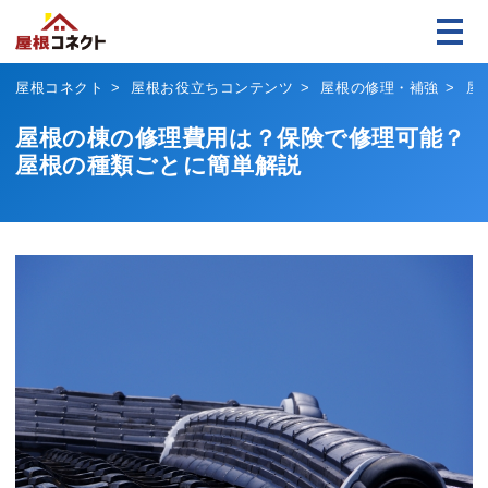
屋根コネクト
屋根お役立ちコンテンツ
屋根の修理・補強
屋
屋根の棟の修理費用は？保険で修理可能？
屋根の種類ごとに簡単解説