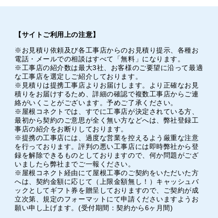
【サイトご利用上の注意】
※お見積り依頼及び各工事店からのお見積り提示、各種お
電話・メールでの相談はすべて「無料」になります。
※工事店の紹介数は最大3社、お客様のご要望に沿って最適
な工事店を選定しご紹介しております。
※見積りは提携工事店よりお届けします。より正確なお見
積りをお届けするため、詳細の確認で複数工事店からご連
絡がいくことがございます。予めご了承ください。
※屋根コネクトでは、すでに工事店が決定されている方、
最初から契約のご意思が全く無い方などへは、弊社登録工
事店の紹介をお断りしております。
※提携の工事店には、過度な営業を控えるよう厳重な注意
を行っております。評判の悪い工事店には即時弊社から登
録を解除できるものとしておりますので、何か問題がござ
いましたら弊社までご一報ください。
※屋根コネクト経由にて屋根工事のご契約をいただいた方
へは、契約金額に応じて（上限金額無し！）キャッシュバ
ックとしてギフト券を贈呈しておりますので、ご契約が成
立次第、規定のフォーマットにて申請くださいますようお
願い申し上げます。(受付期間：契約から6ヶ月間)