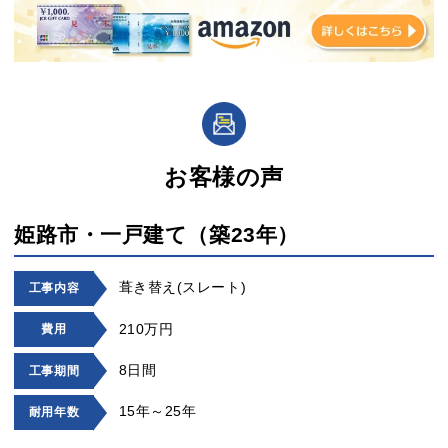
お客様の声
姫路市・一戸建て（築23年）
葺き替え(スレート)
工事内容
210万円
費用
8日間
工事期間
15年～25年
耐用年数