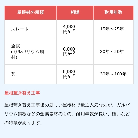
屋根材の種類
相場
耐用年数
4,000
スレート
15年〜25年
2
円/m
金属
6,000
(ガルバリウム鋼
20年～30年
2
円/m
材)
8,000
瓦
30年～100年
2
円/m
屋根葺き替え工事
屋根葺き替え工事後の新しい屋根材で最近人気なのが、ガルバ
リウム鋼板などの金属素材のもの。耐用年数が長い、軽いなど
の特徴があります。