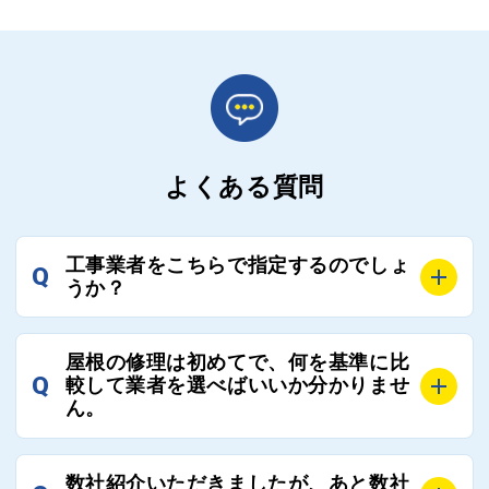
よくある質問
工事業者をこちらで指定するのでしょ
Q
うか？
A
お客様のご要望をお聞きし、条件に合った工事業者を
屋根の修理は初めてで、何を基準に比
最大3社まで選定し、ご紹介いたします。
Q
較して業者を選べばいいか分かりませ
そのため、お客様に比較する業者を選定いただく必要
ん。
はございません。
A
選定基準はお客様によって異なりますが、価格はもち
数社紹介いただきましたが、あと数社