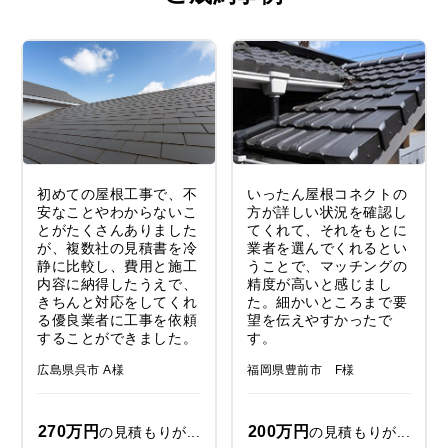
初めての屋根工事で、不
いったん屋根コネクトの
安なことやわからないこ
方が詳しい状況を確認し
とがたくさんありました
てくれて、それをもとに
が、複数社の見積書を冷
業者を選んでくれるとい
静に比較し、費用と施工
うことで、マッチングの
内容に納得したうえで、
精度が高いと感じまし
きちんと対応をしてくれ
た。細かいところまで要
る優良業者に工事を依頼
望を伝えやすかったで
することができました。
す。
広島県呉市 A様
福岡県豊前市 F様
270万円
200万円
の見積もりが...
の見積もりが...