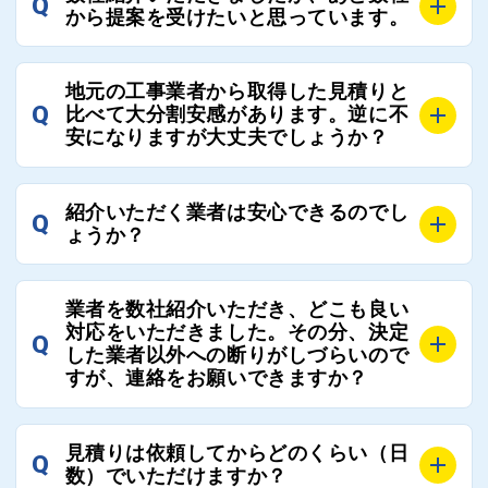
Q
ろんのこと、実績面や保証面、担当者の人柄や社歴、
から提案を受けたいと思っています。
近さやアフターフォローの充実度などを各社で比較
し、総合的に判断ください。
A
全国300社以上の登録業者がございますので、プラス
また、選定に迷った際などは屋根コネクト事務局へご
地元の工事業者から取得した見積りと
でご紹介の要望をいただければ、即時屋根コネクトに
Q
比べて大分割安感があります。逆に不
連絡いただければ、お客様の屋根修理を全面的にフォ
て対応させていただきます。お気軽にお申し付けくだ
安になりますが大丈夫でしょうか？
ローさせていただきます。お気軽にご相談ください。
さい。
A
残念ながら、リフォーム業界は費用の内訳に不透明な
紹介いただく業者は安心できるのでし
Q
部分が多く、一見同じ工事でも１００万円以上の差が
ょうか？
出る場合もあります。
屋根コネクトではそのような不安を抱えてしまう屋根
A
屋根コネクトでは、お客様の安心を支える「優良工事
の修理において、適正で公正な工事業者選びのお手伝
業者を数社紹介いただき、どこも良い
業者チェック制度」を設けております。
対応をいただきました。その分、決定
いをさせていただくサイトでございます。
Q
屋根コネクトにて定期的にお客様アンケートを実施
した業者以外への断りがしづらいので
まだまだそのような業界だからこそ比較が重要になり
すが、連絡をお願いできますか？
し、そこで評価の低かった業者は事実確認の上で、屋
ますので、是非屋根コネクトを活用ください。
根コネクトの判断により即時登録を解除できる契約と
しております。
A
屋根コネクトにお任せください。屋根コネクトでは、
見積りは依頼してからどのくらい（日
Q
優良業者のみをご紹介できる体制により、お客様の安
工事業者へのお断りも無料で代行しております。
数）でいただけますか？
心と信頼を維持しております。