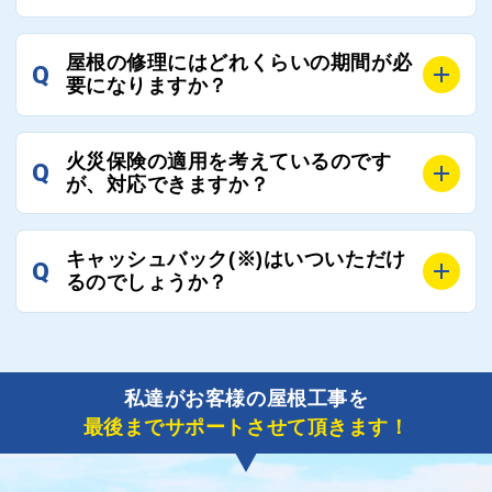
ご質問いただいたような、お客様が心苦しい思いをさ
れる必要はございませんので、いつでもお気軽にご相
A
工事業者にもよりますが、おおよそ現地調査後3日～1
談ください。
屋根の修理にはどれくらいの期間が必
Q
週間前後にはお届けできます。
要になりますか？
万が一１週間を過ぎても何の連絡もないなどがあれば
ご連絡いただき、屋根コネクトから直ちに紹介の工事
A
工事業者の状況や屋根の状態、工事の内容、天候によ
業者へ状況確認の連絡をし、即時対応するよう指示を
火災保険の適用を考えているのです
Q
って工事期間は変わりますが、目安としては、おおよ
が、対応できますか？
いたしますので、お気軽にお申し付けください。
そ3日～6日となります。
また、急ぎの場合などは屋根コネクトとしても全面的
A
もちろん対応可能です。
にご協力いたしますので、ご相談ください。可能な限
キャッシュバック(※)はいついただけ
Q
風災補償を適用される場合は、専門家による視察と必
るのでしょうか？
り期間を短縮できる状況の工事業者を選定させていた
要書類の作成が不可欠です。
だきます。
保険を適用した工事実績の豊富な業者を紹介させてい
A
ご紹介しました工事業者との契約が成立し、工事が完
ただきます。
了しましたら、キャッシュバック(※)申込みフォーム
私達がお客様の屋根工事を
に各項目を入力いただいた上で送信してください。
最後までサポートさせて頂きます！
その内容を屋根コネクトが確認できた日時から翌月末
までには送付手配させていただきます。
※キャッシュバックの金額は契約金額によって異なり