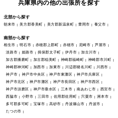
兵庫県内の他の出張所を探す
北部から探す
朝来市
美方郡香美町
美方郡新温泉町
豊岡市
養父市
南部から探す
相生市
明石市
赤穂郡上郡町
赤穂市
尼崎市
芦屋市
淡路市
姫路市
揖保郡太子町
伊丹市
加古川市
加古郡播磨町
加古郡稲美町
神崎郡福崎町
神崎郡市川町
神崎郡神河町
加西市
加東市
川辺郡猪名川町
川西市
神戸市
神戸市中央区
神戸市東灘区
神戸市兵庫区
神戸市北区
神戸市灘区
神戸市長田区
神戸市西区
神戸市須磨区
神戸市垂水区
三木市
南あわじ市
西宮市
西脇市
小野市
三田市
佐用郡佐用町
宍粟市
洲本市
多可郡多可町
宝塚市
高砂市
丹波篠山市
丹波市
たつの市