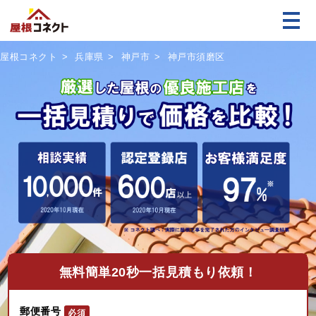
屋根コネクト
兵庫県
神戸市
神戸市須磨区
無料
簡単20秒一括見積もり依頼！
郵便番号