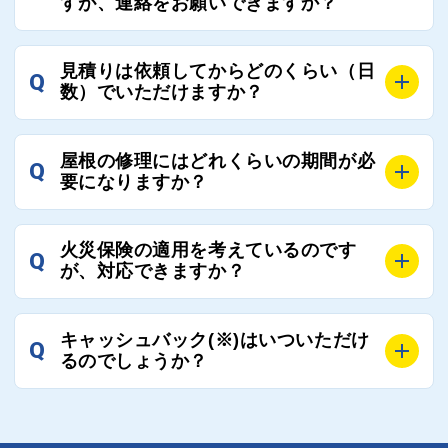
すが、連絡をお願いできますか？
し、そこで評価の低かった業者は事実確認の上で、屋
ますので、是非屋根コネクトを活用ください。
根コネクトの判断により即時登録を解除できる契約と
しております。
A
屋根コネクトにお任せください。屋根コネクトでは、
見積りは依頼してからどのくらい（日
Q
優良業者のみをご紹介できる体制により、お客様の安
工事業者へのお断りも無料で代行しております。
数）でいただけますか？
心と信頼を維持しております。
ご質問いただいたような、お客様が心苦しい思いをさ
れる必要はございませんので、いつでもお気軽にご相
A
工事業者にもよりますが、おおよそ現地調査後3日～1
談ください。
屋根の修理にはどれくらいの期間が必
Q
週間前後にはお届けできます。
要になりますか？
万が一１週間を過ぎても何の連絡もないなどがあれば
ご連絡いただき、屋根コネクトから直ちに紹介の工事
A
工事業者の状況や屋根の状態、工事の内容、天候によ
業者へ状況確認の連絡をし、即時対応するよう指示を
火災保険の適用を考えているのです
Q
って工事期間は変わりますが、目安としては、おおよ
が、対応できますか？
いたしますので、お気軽にお申し付けください。
そ3日～6日となります。
また、急ぎの場合などは屋根コネクトとしても全面的
A
もちろん対応可能です。
にご協力いたしますので、ご相談ください。可能な限
キャッシュバック(※)はいついただけ
Q
風災補償を適用される場合は、専門家による視察と必
るのでしょうか？
り期間を短縮できる状況の工事業者を選定させていた
要書類の作成が不可欠です。
だきます。
保険を適用した工事実績の豊富な業者を紹介させてい
A
ご紹介しました工事業者との契約が成立し、工事が完
ただきます。
了しましたら、キャッシュバック(※)申込みフォーム