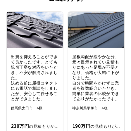
出費を抑えることができ
屋根勾配が緩やかな分、
て良かったです。とても
元々提示されてい見積も
親切丁寧な対応をいただ
りにあった足場が不要と
き、不安が解消されまし
なり、価格が大幅に下が
た。
りました。
決める前に屋根コネクト
自分で時間をかけずに業
にも電話で相談をしまし
者を複数紹介いただき、
たが、安心して任せるこ
簡単に業者の比較ができ
とができました。
てありがたかったです。
群馬県太田市 A様
神奈川県平塚市 A様
230万円
190万円
の見積もりが...
の見積もりが...