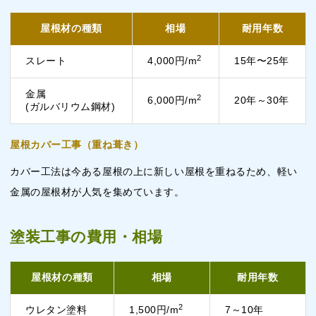
屋根材の種類
相場
耐用年数
2
スレート
4,000円/m
15年〜25年
金属
2
6,000円/m
20年～30年
(ガルバリウム鋼材)
屋根カバー工事（重ね葺き）
カバー工法は今ある屋根の上に新しい屋根を重ねるため、軽い
金属の屋根材が人気を集めています。
塗装工事の費用・相場
屋根材の種類
相場
耐用年数
2
ウレタン塗料
1,500円/m
7～10年