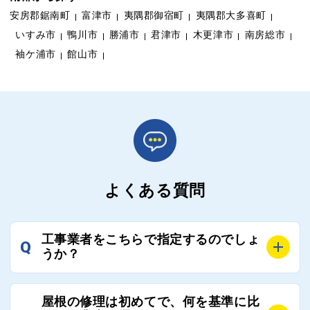
安房郡鋸南町
富津市
夷隅郡御宿町
夷隅郡大多喜町
いすみ市
鴨川市
勝浦市
君津市
木更津市
南房総市
袖ケ浦市
館山市
よくある質問
工事業者をこちらで指定するのでしょ
Q
うか？
A
お客様のご要望をお聞きし、条件に合った工事業者を
屋根の修理は初めてで、何を基準に比
最大3社まで選定し、ご紹介いたします。