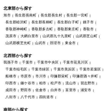
北東部から探す
旭市
長生郡長南町
長生郡長生村
長生郡一宮町
長生郡睦沢町
長生郡長柄町
長生郡白子町
銚子市
香取郡神崎町
香取郡多古町
香取郡東庄町
香取市
茂原市
大網白里市
山武郡九十九里町
山武郡芝山町
山武郡横芝光町
山武市
匝瑳市
東金市
北西部から探す
我孫子市
千葉市
千葉市中央区
千葉市花見川区
千葉市稲毛区
千葉市緑区
千葉市美浜区
千葉市若葉区
船橋市
市原市
市川市
印旛郡栄町
印旛郡酒々井町
印西市
鎌ケ谷市
柏市
松戸市
流山市
習志野市
成田市
野田市
佐倉市
白井市
富里市
浦安市
八街市
八千代市
四街道市
南部から探す