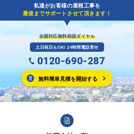
私達がお客様の屋根工事を
に各項目を入力いただいた上で送信してください。
最後までサポートさせて頂きます！
その内容を屋根コネクトが確認できた日時から翌月末
までには送付手配させていただきます。
※キャッシュバックの金額は契約金額によって異なり
ます。
全国対応無料相談ダイヤル
土日祝日もOK! 24時間電話受付
0120-690-287
無料簡単見積を開始する