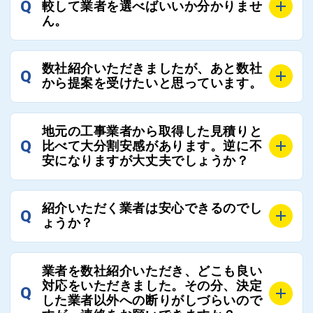
Q
較して業者を選べばいいか分かりませ
そのため、お客様に比較する業者を選定いただく必要
ん。
はございません。
A
選定基準はお客様によって異なりますが、価格はもち
数社紹介いただきましたが、あと数社
Q
ろんのこと、実績面や保証面、担当者の人柄や社歴、
から提案を受けたいと思っています。
近さやアフターフォローの充実度などを各社で比較
し、総合的に判断ください。
A
全国300社以上の登録業者がございますので、プラス
また、選定に迷った際などは屋根コネクト事務局へご
地元の工事業者から取得した見積りと
でご紹介の要望をいただければ、即時屋根コネクトに
Q
比べて大分割安感があります。逆に不
連絡いただければ、お客様の屋根修理を全面的にフォ
て対応させていただきます。お気軽にお申し付けくだ
安になりますが大丈夫でしょうか？
ローさせていただきます。お気軽にご相談ください。
さい。
A
残念ながら、リフォーム業界は費用の内訳に不透明な
紹介いただく業者は安心できるのでし
Q
部分が多く、一見同じ工事でも１００万円以上の差が
ょうか？
出る場合もあります。
屋根コネクトではそのような不安を抱えてしまう屋根
A
屋根コネクトでは、お客様の安心を支える「優良工事
の修理において、適正で公正な工事業者選びのお手伝
業者を数社紹介いただき、どこも良い
業者チェック制度」を設けております。
対応をいただきました。その分、決定
いをさせていただくサイトでございます。
Q
屋根コネクトにて定期的にお客様アンケートを実施
した業者以外への断りがしづらいので
まだまだそのような業界だからこそ比較が重要になり