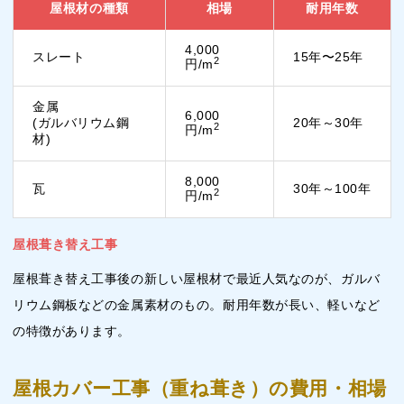
屋根材の種類
相場
耐用年数
4,000
スレート
15年〜25年
2
円/m
金属
6,000
(ガルバリウム鋼
20年～30年
2
円/m
材)
8,000
瓦
30年～100年
2
円/m
屋根葺き替え工事
屋根葺き替え工事後の新しい屋根材で最近人気なのが、ガルバ
リウム鋼板などの金属素材のもの。耐用年数が長い、軽いなど
の特徴があります。
屋根カバー工事（重ね葺き）の費用・相場