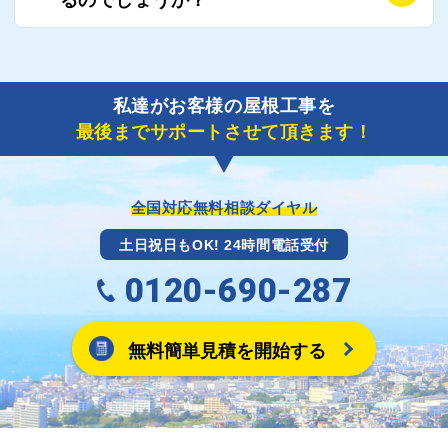
り期間を短縮できる状況の工事業者を選定させていた
要書類の作成が不可欠です。
だきます。
保険を適用した工事実績の豊富な業者を紹介させてい
A
ご紹介しました工事業者との契約が成立し、工事が完
ただきます。
了しましたら、キャッシュバック(※)申込みフォーム
私達がお客様の屋根工事を
に各項目を入力いただいた上で送信してください。
最後までサポートさせて頂きます！
その内容を屋根コネクトが確認できた日時から翌月末
までには送付手配させていただきます。
※キャッシュバックの金額は契約金額によって異なり
ます。
全国対応無料相談ダイヤル
土日祝日もOK! 24時間電話受付
0120-690-287
無料簡単見積を開始する