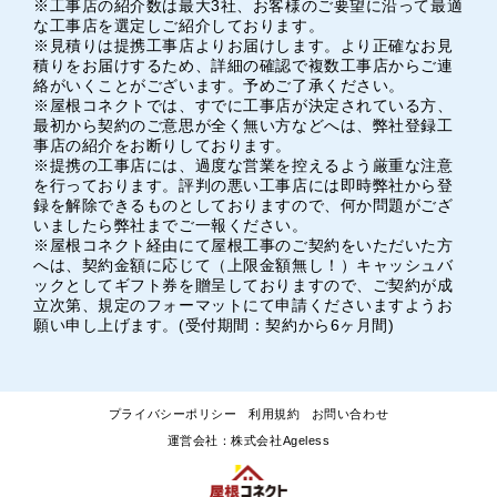
※工事店の紹介数は最大3社、お客様のご要望に沿って最適
な工事店を選定しご紹介しております。
※見積りは提携工事店よりお届けします。より正確なお見
積りをお届けするため、詳細の確認で複数工事店からご連
絡がいくことがございます。予めご了承ください。
※屋根コネクトでは、すでに工事店が決定されている方、
最初から契約のご意思が全く無い方などへは、弊社登録工
事店の紹介をお断りしております。
※提携の工事店には、過度な営業を控えるよう厳重な注意
を行っております。評判の悪い工事店には即時弊社から登
録を解除できるものとしておりますので、何か問題がござ
いましたら弊社までご一報ください。
※屋根コネクト経由にて屋根工事のご契約をいただいた方
へは、契約金額に応じて（上限金額無し！）キャッシュバ
ックとしてギフト券を贈呈しておりますので、ご契約が成
立次第、規定のフォーマットにて申請くださいますようお
願い申し上げます。(受付期間：契約から6ヶ月間)
プライバシーポリシー
利用規約
お問い合わせ
運営会社：株式会社Ageless