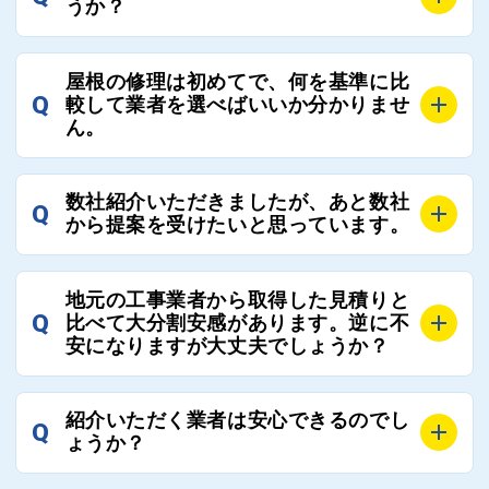
うか？
A
お客様のご要望をお聞きし、条件に合った工事業者を
屋根の修理は初めてで、何を基準に比
最大3社まで選定し、ご紹介いたします。
Q
較して業者を選べばいいか分かりませ
そのため、お客様に比較する業者を選定いただく必要
ん。
はございません。
A
選定基準はお客様によって異なりますが、価格はもち
数社紹介いただきましたが、あと数社
Q
ろんのこと、実績面や保証面、担当者の人柄や社歴、
から提案を受けたいと思っています。
近さやアフターフォローの充実度などを各社で比較
し、総合的に判断ください。
A
全国300社以上の登録業者がございますので、プラス
また、選定に迷った際などは屋根コネクト事務局へご
地元の工事業者から取得した見積りと
でご紹介の要望をいただければ、即時屋根コネクトに
Q
比べて大分割安感があります。逆に不
連絡いただければ、お客様の屋根修理を全面的にフォ
て対応させていただきます。お気軽にお申し付けくだ
安になりますが大丈夫でしょうか？
ローさせていただきます。お気軽にご相談ください。
さい。
A
残念ながら、リフォーム業界は費用の内訳に不透明な
紹介いただく業者は安心できるのでし
Q
部分が多く、一見同じ工事でも１００万円以上の差が
ょうか？
出る場合もあります。
屋根コネクトではそのような不安を抱えてしまう屋根