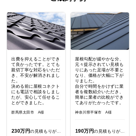
出費を抑えることができ
屋根勾配が緩やかな分、
て良かったです。とても
元々提示されてい見積も
親切丁寧な対応をいただ
りにあった足場が不要と
き、不安が解消されまし
なり、価格が大幅に下が
た。
りました。
決める前に屋根コネクト
自分で時間をかけずに業
にも電話で相談をしまし
者を複数紹介いただき、
たが、安心して任せるこ
簡単に業者の比較ができ
とができました。
てありがたかったです。
群馬県太田市 A様
神奈川県平塚市 A様
230万円
190万円
の見積もりが...
の見積もりが...