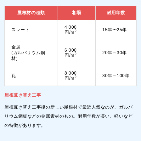
屋根材の種類
相場
耐用年数
4,000
スレート
15年〜25年
2
円/m
金属
6,000
(ガルバリウム鋼
20年～30年
2
円/m
材)
8,000
瓦
30年～100年
2
円/m
屋根葺き替え工事
屋根葺き替え工事後の新しい屋根材で最近人気なのが、ガルバ
リウム鋼板などの金属素材のもの。耐用年数が長い、軽いなど
の特徴があります。