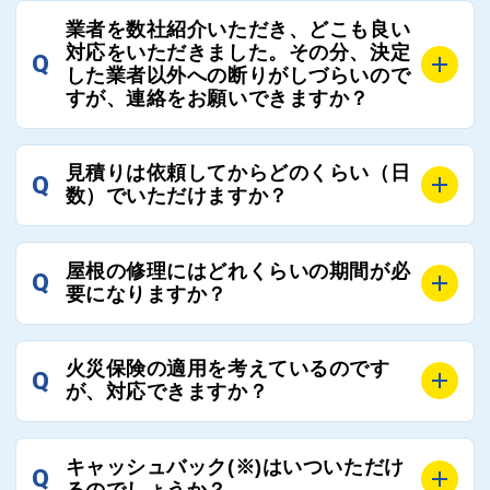
A
屋根コネクトでは、お客様の安心を支える「優良工事
の修理において、適正で公正な工事業者選びのお手伝
業者を数社紹介いただき、どこも良い
業者チェック制度」を設けております。
対応をいただきました。その分、決定
いをさせていただくサイトでございます。
Q
屋根コネクトにて定期的にお客様アンケートを実施
した業者以外への断りがしづらいので
まだまだそのような業界だからこそ比較が重要になり
すが、連絡をお願いできますか？
し、そこで評価の低かった業者は事実確認の上で、屋
ますので、是非屋根コネクトを活用ください。
根コネクトの判断により即時登録を解除できる契約と
しております。
A
屋根コネクトにお任せください。屋根コネクトでは、
見積りは依頼してからどのくらい（日
Q
優良業者のみをご紹介できる体制により、お客様の安
工事業者へのお断りも無料で代行しております。
数）でいただけますか？
心と信頼を維持しております。
ご質問いただいたような、お客様が心苦しい思いをさ
れる必要はございませんので、いつでもお気軽にご相
A
工事業者にもよりますが、おおよそ現地調査後3日～1
談ください。
屋根の修理にはどれくらいの期間が必
Q
週間前後にはお届けできます。
要になりますか？
万が一１週間を過ぎても何の連絡もないなどがあれば
ご連絡いただき、屋根コネクトから直ちに紹介の工事
A
工事業者の状況や屋根の状態、工事の内容、天候によ
業者へ状況確認の連絡をし、即時対応するよう指示を
火災保険の適用を考えているのです
Q
って工事期間は変わりますが、目安としては、おおよ
が、対応できますか？
いたしますので、お気軽にお申し付けください。
そ3日～6日となります。
また、急ぎの場合などは屋根コネクトとしても全面的
A
もちろん対応可能です。
にご協力いたしますので、ご相談ください。可能な限
キャッシュバック(※)はいついただけ
Q
風災補償を適用される場合は、専門家による視察と必
るのでしょうか？