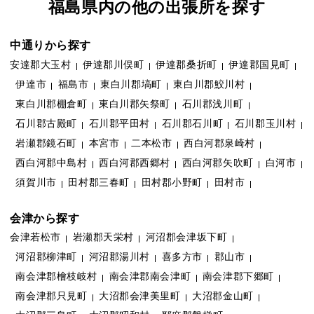
福島県内の他の出張所を探す
中通りから探す
安達郡大玉村
伊達郡川俣町
伊達郡桑折町
伊達郡国見町
伊達市
福島市
東白川郡塙町
東白川郡鮫川村
東白川郡棚倉町
東白川郡矢祭町
石川郡浅川町
石川郡古殿町
石川郡平田村
石川郡石川町
石川郡玉川村
岩瀬郡鏡石町
本宮市
二本松市
西白河郡泉崎村
西白河郡中島村
西白河郡西郷村
西白河郡矢吹町
白河市
須賀川市
田村郡三春町
田村郡小野町
田村市
会津から探す
会津若松市
岩瀬郡天栄村
河沼郡会津坂下町
河沼郡柳津町
河沼郡湯川村
喜多方市
郡山市
南会津郡檜枝岐村
南会津郡南会津町
南会津郡下郷町
南会津郡只見町
大沼郡会津美里町
大沼郡金山町