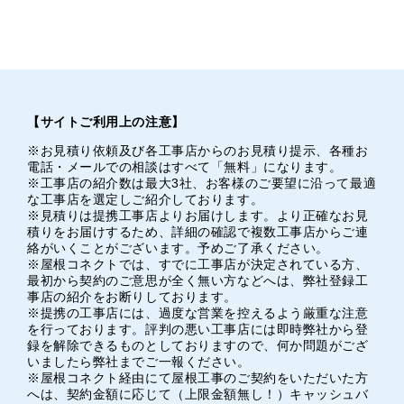
【サイトご利用上の注意】
※お見積り依頼及び各工事店からのお見積り提示、各種お
電話・メールでの相談はすべて「無料」になります。
※工事店の紹介数は最大3社、お客様のご要望に沿って最適
な工事店を選定しご紹介しております。
※見積りは提携工事店よりお届けします。より正確なお見
積りをお届けするため、詳細の確認で複数工事店からご連
絡がいくことがございます。予めご了承ください。
※屋根コネクトでは、すでに工事店が決定されている方、
最初から契約のご意思が全く無い方などへは、弊社登録工
事店の紹介をお断りしております。
※提携の工事店には、過度な営業を控えるよう厳重な注意
を行っております。評判の悪い工事店には即時弊社から登
録を解除できるものとしておりますので、何か問題がござ
いましたら弊社までご一報ください。
※屋根コネクト経由にて屋根工事のご契約をいただいた方
へは、契約金額に応じて（上限金額無し！）キャッシュバ