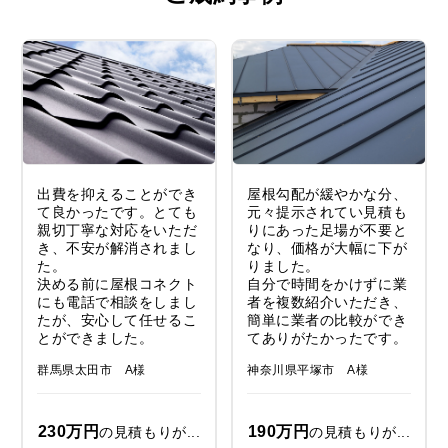
出費を抑えることができ
屋根勾配が緩やかな分、
て良かったです。とても
元々提示されてい見積も
親切丁寧な対応をいただ
りにあった足場が不要と
き、不安が解消されまし
なり、価格が大幅に下が
た。
りました。
決める前に屋根コネクト
自分で時間をかけずに業
にも電話で相談をしまし
者を複数紹介いただき、
たが、安心して任せるこ
簡単に業者の比較ができ
とができました。
てありがたかったです。
群馬県太田市 A様
神奈川県平塚市 A様
230万円
190万円
の見積もりが...
の見積もりが...