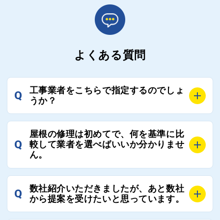
よくある質問
工事業者をこちらで指定するのでしょ
Q
うか？
A
お客様のご要望をお聞きし、条件に合った工事業者を
屋根の修理は初めてで、何を基準に比
最大3社まで選定し、ご紹介いたします。
Q
較して業者を選べばいいか分かりませ
そのため、お客様に比較する業者を選定いただく必要
ん。
はございません。
A
選定基準はお客様によって異なりますが、価格はもち
数社紹介いただきましたが、あと数社
Q
ろんのこと、実績面や保証面、担当者の人柄や社歴、
から提案を受けたいと思っています。
近さやアフターフォローの充実度などを各社で比較
し、総合的に判断ください。