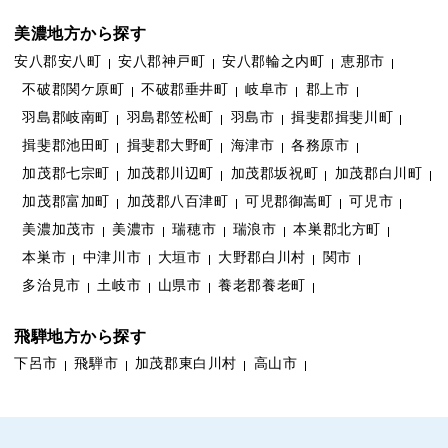
美濃地方から探す
安八郡安八町
安八郡神戸町
安八郡輪之内町
恵那市
不破郡関ケ原町
不破郡垂井町
岐阜市
郡上市
羽島郡岐南町
羽島郡笠松町
羽島市
揖斐郡揖斐川町
揖斐郡池田町
揖斐郡大野町
海津市
各務原市
加茂郡七宗町
加茂郡川辺町
加茂郡坂祝町
加茂郡白川町
加茂郡富加町
加茂郡八百津町
可児郡御嵩町
可児市
美濃加茂市
美濃市
瑞穂市
瑞浪市
本巣郡北方町
本巣市
中津川市
大垣市
大野郡白川村
関市
多治見市
土岐市
山県市
養老郡養老町
飛騨地方から探す
下呂市
飛騨市
加茂郡東白川村
高山市