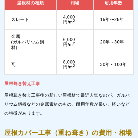
屋根材の種類
相場
耐用年数
4,000
スレート
15年〜25年
2
円/m
金属
6,000
(ガルバリウム鋼
20年～30年
2
円/m
材)
8,000
瓦
30年～100年
2
円/m
屋根葺き替え工事
屋根葺き替え工事後の新しい屋根材で最近人気なのが、ガルバ
リウム鋼板などの金属素材のもの。耐用年数が長い、軽いなど
の特徴があります。
屋根カバー工事（重ね葺き）の費用・相場