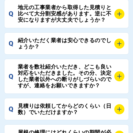
A
全国300社以上の登録業者がございますので、プラス
また、選定に迷った際などは屋根コネクト事務局へご
地元の工事業者から取得した見積りと
でご紹介の要望をいただければ、即時屋根コネクトに
Q
比べて大分割安感があります。逆に不
連絡いただければ、お客様の屋根修理を全面的にフォ
て対応させていただきます。お気軽にお申し付けくだ
安になりますが大丈夫でしょうか？
ローさせていただきます。お気軽にご相談ください。
さい。
A
残念ながら、リフォーム業界は費用の内訳に不透明な
紹介いただく業者は安心できるのでし
Q
部分が多く、一見同じ工事でも１００万円以上の差が
ょうか？
出る場合もあります。
屋根コネクトではそのような不安を抱えてしまう屋根
A
屋根コネクトでは、お客様の安心を支える「優良工事
の修理において、適正で公正な工事業者選びのお手伝
業者を数社紹介いただき、どこも良い
業者チェック制度」を設けております。
対応をいただきました。その分、決定
いをさせていただくサイトでございます。
Q
屋根コネクトにて定期的にお客様アンケートを実施
した業者以外への断りがしづらいので
まだまだそのような業界だからこそ比較が重要になり
すが、連絡をお願いできますか？
し、そこで評価の低かった業者は事実確認の上で、屋
ますので、是非屋根コネクトを活用ください。
根コネクトの判断により即時登録を解除できる契約と
しております。
A
屋根コネクトにお任せください。屋根コネクトでは、
見積りは依頼してからどのくらい（日
Q
優良業者のみをご紹介できる体制により、お客様の安
工事業者へのお断りも無料で代行しております。
数）でいただけますか？
心と信頼を維持しております。
ご質問いただいたような、お客様が心苦しい思いをさ
れる必要はございませんので、いつでもお気軽にご相
A
工事業者にもよりますが、おおよそ現地調査後3日～1
談ください。
屋根の修理にはどれくらいの期間が必