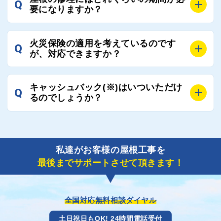
Q
週間前後にはお届けできます。
要になりますか？
万が一１週間を過ぎても何の連絡もないなどがあれば
ご連絡いただき、屋根コネクトから直ちに紹介の工事
A
工事業者の状況や屋根の状態、工事の内容、天候によ
業者へ状況確認の連絡をし、即時対応するよう指示を
火災保険の適用を考えているのです
Q
って工事期間は変わりますが、目安としては、おおよ
が、対応できますか？
いたしますので、お気軽にお申し付けください。
そ3日～6日となります。
また、急ぎの場合などは屋根コネクトとしても全面的
A
もちろん対応可能です。
にご協力いたしますので、ご相談ください。可能な限
キャッシュバック(※)はいついただけ
Q
風災補償を適用される場合は、専門家による視察と必
るのでしょうか？
り期間を短縮できる状況の工事業者を選定させていた
要書類の作成が不可欠です。
だきます。
保険を適用した工事実績の豊富な業者を紹介させてい
A
ご紹介しました工事業者との契約が成立し、工事が完
ただきます。
了しましたら、キャッシュバック(※)申込みフォーム
私達がお客様の屋根工事を
に各項目を入力いただいた上で送信してください。
最後までサポートさせて頂きます！
その内容を屋根コネクトが確認できた日時から翌月末
までには送付手配させていただきます。
※キャッシュバックの金額は契約金額によって異なり
ます。
全国対応無料相談ダイヤル
土日祝日もOK! 24時間電話受付