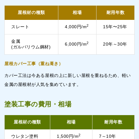
屋根材の種類
相場
耐用年数
2
スレート
4,000円/m
15年〜25年
金属
2
6,000円/m
20年～30年
(ガルバリウム鋼材)
屋根カバー工事（重ね葺き）
カバー工法は今ある屋根の上に新しい屋根を重ねるため、軽い
金属の屋根材が人気を集めています。
塗装工事の費用・相場
屋根材の種類
相場
耐用年数
2
ウレタン塗料
1,500円/m
7～10年