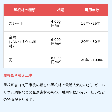
屋根材の種類
相場
耐用年数
4,000
スレート
15年〜25年
2
円/m
金属
6,000
(ガルバリウム鋼
20年～30年
2
円/m
材)
8,000
瓦
30年～100年
2
円/m
屋根葺き替え工事
屋根葺き替え工事後の新しい屋根材で最近人気なのが、ガルバ
リウム鋼板などの金属素材のもの。耐用年数が長い、軽いなど
の特徴があります。