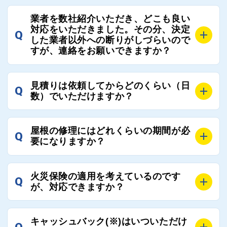
屋根コネクトではそのような不安を抱えてしまう屋根
A
屋根コネクトでは、お客様の安心を支える「優良工事
の修理において、適正で公正な工事業者選びのお手伝
業者を数社紹介いただき、どこも良い
業者チェック制度」を設けております。
対応をいただきました。その分、決定
いをさせていただくサイトでございます。
Q
屋根コネクトにて定期的にお客様アンケートを実施
した業者以外への断りがしづらいので
まだまだそのような業界だからこそ比較が重要になり
すが、連絡をお願いできますか？
し、そこで評価の低かった業者は事実確認の上で、屋
ますので、是非屋根コネクトを活用ください。
根コネクトの判断により即時登録を解除できる契約と
しております。
A
屋根コネクトにお任せください。屋根コネクトでは、
見積りは依頼してからどのくらい（日
Q
優良業者のみをご紹介できる体制により、お客様の安
工事業者へのお断りも無料で代行しております。
数）でいただけますか？
心と信頼を維持しております。
ご質問いただいたような、お客様が心苦しい思いをさ
れる必要はございませんので、いつでもお気軽にご相
A
工事業者にもよりますが、おおよそ現地調査後3日～1
談ください。
屋根の修理にはどれくらいの期間が必
Q
週間前後にはお届けできます。
要になりますか？
万が一１週間を過ぎても何の連絡もないなどがあれば
ご連絡いただき、屋根コネクトから直ちに紹介の工事
A
工事業者の状況や屋根の状態、工事の内容、天候によ
業者へ状況確認の連絡をし、即時対応するよう指示を
火災保険の適用を考えているのです
Q
って工事期間は変わりますが、目安としては、おおよ
が、対応できますか？
いたしますので、お気軽にお申し付けください。
そ3日～6日となります。
また、急ぎの場合などは屋根コネクトとしても全面的
A
もちろん対応可能です。
にご協力いたしますので、ご相談ください。可能な限
キャッシュバック(※)はいついただけ