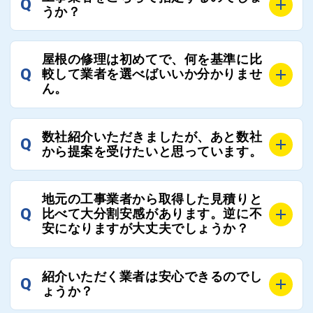
Q
うか？
A
お客様のご要望をお聞きし、条件に合った工事業者を
屋根の修理は初めてで、何を基準に比
最大3社まで選定し、ご紹介いたします。
Q
較して業者を選べばいいか分かりませ
そのため、お客様に比較する業者を選定いただく必要
ん。
はございません。
A
選定基準はお客様によって異なりますが、価格はもち
数社紹介いただきましたが、あと数社
Q
ろんのこと、実績面や保証面、担当者の人柄や社歴、
から提案を受けたいと思っています。
近さやアフターフォローの充実度などを各社で比較
し、総合的に判断ください。
A
全国300社以上の登録業者がございますので、プラス
また、選定に迷った際などは屋根コネクト事務局へご
地元の工事業者から取得した見積りと
でご紹介の要望をいただければ、即時屋根コネクトに
Q
比べて大分割安感があります。逆に不
連絡いただければ、お客様の屋根修理を全面的にフォ
て対応させていただきます。お気軽にお申し付けくだ
安になりますが大丈夫でしょうか？
ローさせていただきます。お気軽にご相談ください。
さい。
A
残念ながら、リフォーム業界は費用の内訳に不透明な
紹介いただく業者は安心できるのでし
Q
部分が多く、一見同じ工事でも１００万円以上の差が
ょうか？
出る場合もあります。