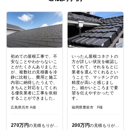
初めての屋根工事で、不
いったん屋根コネクトの
安なことやわからないこ
方が詳しい状況を確認し
とがたくさんありました
てくれて、それをもとに
が、複数社の見積書を冷
業者を選んでくれるとい
静に比較し、費用と施工
うことで、マッチングの
内容に納得したうえで、
精度が高いと感じまし
きちんと対応をしてくれ
た。細かいところまで要
る優良業者に工事を依頼
望を伝えやすかったで
することができました。
す。
広島県呉市 A様
福岡県豊前市 F様
270万円
200万円
の見積もりが...
の見積もりが...