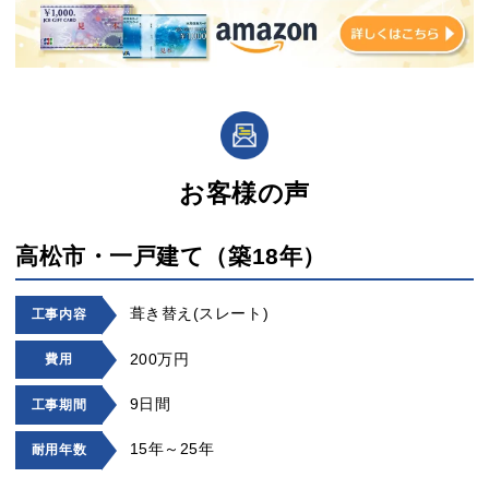
お客様の声
高松市・一戸建て（築18年）
葺き替え(スレート)
工事内容
200万円
費用
9日間
工事期間
15年～25年
耐用年数