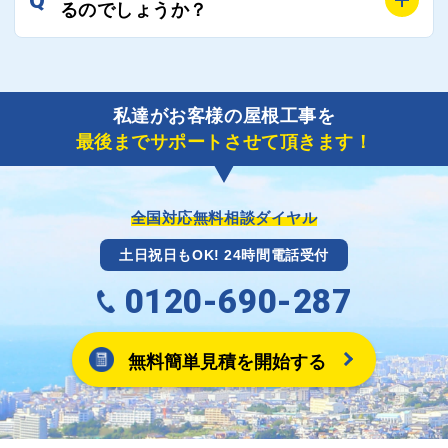
Q
風災補償を適用される場合は、専門家による視察と必
るのでしょうか？
り期間を短縮できる状況の工事業者を選定させていた
要書類の作成が不可欠です。
だきます。
保険を適用した工事実績の豊富な業者を紹介させてい
A
ご紹介しました工事業者との契約が成立し、工事が完
ただきます。
了しましたら、キャッシュバック(※)申込みフォーム
私達がお客様の屋根工事を
に各項目を入力いただいた上で送信してください。
最後までサポートさせて頂きます！
その内容を屋根コネクトが確認できた日時から翌月末
までには送付手配させていただきます。
※キャッシュバックの金額は契約金額によって異なり
ます。
全国対応無料相談ダイヤル
土日祝日もOK! 24時間電話受付
0120-690-287
無料簡単見積を開始する