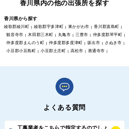
香川県内の他の出張所を探す
香川県から探す
綾歌郡綾川町
綾歌郡宇多津町
東かがわ市
香川郡直島町
観音寺市
木田郡三木町
丸亀市
三豊市
仲多度郡琴平町
仲多度郡まんのう町
仲多度郡多度津町
坂出市
さぬき市
小豆郡小豆島町
小豆郡土庄町
高松市
善通寺市
よくある質問
工事業者をこちらで指定するのでしょ