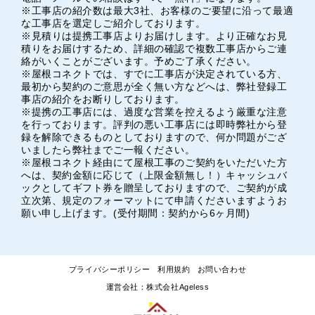
※工事店の紹介数は最大3社、お客様のご要望に沿って最適
な工事店を選定しご紹介しております。
※見積りは提携工事店よりお届けします。より正確なお見
積りをお届けするため、詳細の確認で複数工事店からご連
絡がいくことがございます。予めご了承ください。
※屋根コネクトでは、すでに工事店が決定されている方、
最初から契約のご意思が全く無い方などへは、弊社登録工
事店の紹介をお断りしております。
※提携の工事店には、過度な営業を控えるよう厳重な注意
を行っております。評判の悪い工事店には即時弊社から登
録を解除できるものとしておりますので、何か問題がござ
いましたら弊社までご一報ください。
※屋根コネクト経由にて屋根工事のご契約をいただいた方
へは、契約金額に応じて（上限金額無し！）キャッシュバ
ックとしてギフト券を贈呈しておりますので、ご契約が成
立次第、規定のフォーマットにて申請くださいますようお
願い申し上げます。(受付期間：契約から6ヶ月間)
プライバシーポリシー
利用規約
お問い合わせ
運営会社：株式会社Ageless