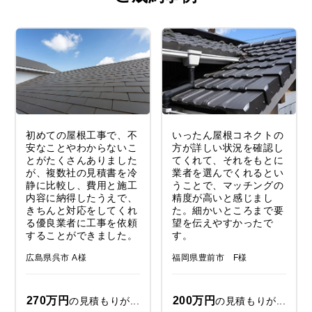
初めての屋根工事で、不
いったん屋根コネクトの
安なことやわからないこ
方が詳しい状況を確認し
とがたくさんありました
てくれて、それをもとに
が、複数社の見積書を冷
業者を選んでくれるとい
静に比較し、費用と施工
うことで、マッチングの
内容に納得したうえで、
精度が高いと感じまし
きちんと対応をしてくれ
た。細かいところまで要
る優良業者に工事を依頼
望を伝えやすかったで
することができました。
す。
広島県呉市 A様
福岡県豊前市 F様
270万円
200万円
の見積もりが...
の見積もりが...