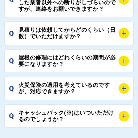
屋根コネクトにて定期的にお客様アンケートを実施
した業者以外への断りがしづらいので
まだまだそのような業界だからこそ比較が重要になり
すが、連絡をお願いできますか？
し、そこで評価の低かった業者は事実確認の上で、屋
ますので、是非屋根コネクトを活用ください。
根コネクトの判断により即時登録を解除できる契約と
しております。
A
屋根コネクトにお任せください。屋根コネクトでは、
見積りは依頼してからどのくらい（日
Q
優良業者のみをご紹介できる体制により、お客様の安
工事業者へのお断りも無料で代行しております。
数）でいただけますか？
心と信頼を維持しております。
ご質問いただいたような、お客様が心苦しい思いをさ
れる必要はございませんので、いつでもお気軽にご相
A
工事業者にもよりますが、おおよそ現地調査後3日～1
談ください。
屋根の修理にはどれくらいの期間が必
Q
週間前後にはお届けできます。
要になりますか？
万が一１週間を過ぎても何の連絡もないなどがあれば
ご連絡いただき、屋根コネクトから直ちに紹介の工事
A
工事業者の状況や屋根の状態、工事の内容、天候によ
業者へ状況確認の連絡をし、即時対応するよう指示を
火災保険の適用を考えているのです
Q
って工事期間は変わりますが、目安としては、おおよ
が、対応できますか？
いたしますので、お気軽にお申し付けください。
そ3日～6日となります。
また、急ぎの場合などは屋根コネクトとしても全面的
A
もちろん対応可能です。
にご協力いたしますので、ご相談ください。可能な限
キャッシュバック(※)はいついただけ
Q
風災補償を適用される場合は、専門家による視察と必
るのでしょうか？
り期間を短縮できる状況の工事業者を選定させていた
要書類の作成が不可欠です。
だきます。
保険を適用した工事実績の豊富な業者を紹介させてい
A
ご紹介しました工事業者との契約が成立し、工事が完