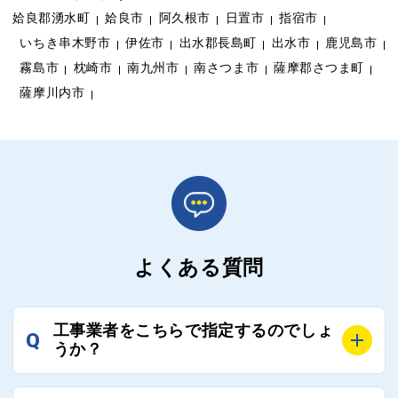
姶良郡湧水町
姶良市
阿久根市
日置市
指宿市
いちき串木野市
伊佐市
出水郡長島町
出水市
鹿児島市
霧島市
枕崎市
南九州市
南さつま市
薩摩郡さつま町
薩摩川内市
よくある質問
工事業者をこちらで指定するのでしょ
Q
うか？