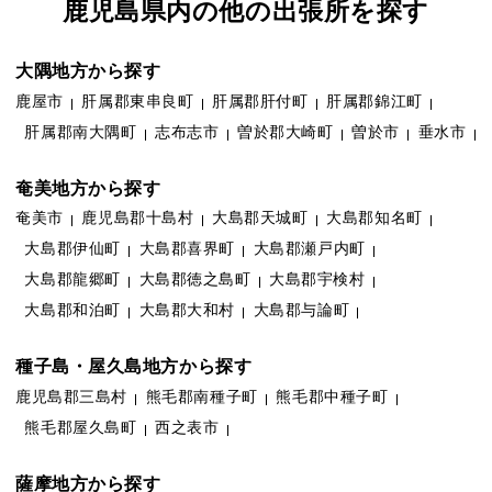
鹿児島県内の他の出張所を探す
大隅地方から探す
鹿屋市
肝属郡東串良町
肝属郡肝付町
肝属郡錦江町
肝属郡南大隅町
志布志市
曽於郡大崎町
曽於市
垂水市
奄美地方から探す
奄美市
鹿児島郡十島村
大島郡天城町
大島郡知名町
大島郡伊仙町
大島郡喜界町
大島郡瀬戸内町
大島郡龍郷町
大島郡徳之島町
大島郡宇検村
大島郡和泊町
大島郡大和村
大島郡与論町
種子島・屋久島地方から探す
鹿児島郡三島村
熊毛郡南種子町
熊毛郡中種子町
熊毛郡屋久島町
西之表市
薩摩地方から探す