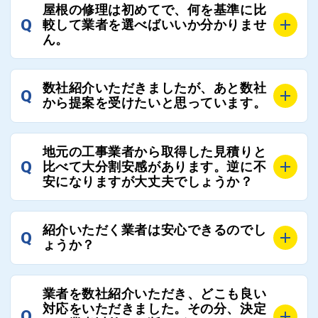
A
お客様のご要望をお聞きし、条件に合った工事業者を
屋根の修理は初めてで、何を基準に比
最大3社まで選定し、ご紹介いたします。
Q
較して業者を選べばいいか分かりませ
そのため、お客様に比較する業者を選定いただく必要
ん。
はございません。
A
選定基準はお客様によって異なりますが、価格はもち
数社紹介いただきましたが、あと数社
Q
ろんのこと、実績面や保証面、担当者の人柄や社歴、
から提案を受けたいと思っています。
近さやアフターフォローの充実度などを各社で比較
し、総合的に判断ください。
A
全国300社以上の登録業者がございますので、プラス
また、選定に迷った際などは屋根コネクト事務局へご
地元の工事業者から取得した見積りと
でご紹介の要望をいただければ、即時屋根コネクトに
Q
比べて大分割安感があります。逆に不
連絡いただければ、お客様の屋根修理を全面的にフォ
て対応させていただきます。お気軽にお申し付けくだ
安になりますが大丈夫でしょうか？
ローさせていただきます。お気軽にご相談ください。
さい。
A
残念ながら、リフォーム業界は費用の内訳に不透明な
紹介いただく業者は安心できるのでし
Q
部分が多く、一見同じ工事でも１００万円以上の差が
ょうか？
出る場合もあります。
屋根コネクトではそのような不安を抱えてしまう屋根
A
屋根コネクトでは、お客様の安心を支える「優良工事
の修理において、適正で公正な工事業者選びのお手伝
業者を数社紹介いただき、どこも良い
業者チェック制度」を設けております。
対応をいただきました。その分、決定
いをさせていただくサイトでございます。
Q