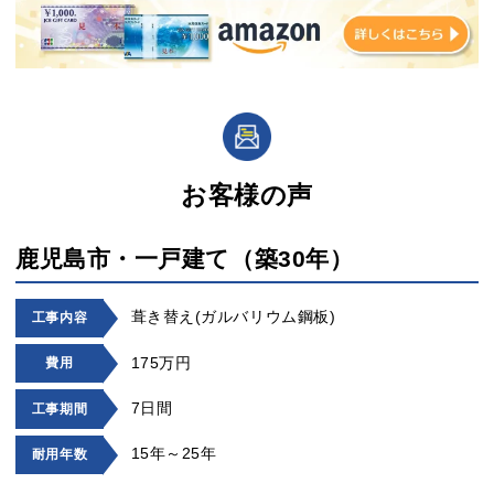
お客様の声
鹿児島市・一戸建て（築30年）
葺き替え(ガルバリウム鋼板)
工事内容
175万円
費用
7日間
工事期間
15年～25年
耐用年数