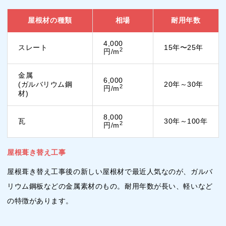
屋根材の種類
相場
耐用年数
4,000
スレート
15年〜25年
2
円/m
金属
6,000
(ガルバリウム鋼
20年～30年
2
円/m
材)
8,000
瓦
30年～100年
2
円/m
屋根葺き替え工事
屋根葺き替え工事後の新しい屋根材で最近人気なのが、ガルバ
リウム鋼板などの金属素材のもの。耐用年数が長い、軽いなど
の特徴があります。