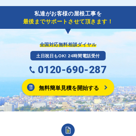
ただきます。
了しましたら、キャッシュバック(※)申込みフォーム
私達がお客様の屋根工事を
に各項目を入力いただいた上で送信してください。
最後までサポートさせて頂きます！
その内容を屋根コネクトが確認できた日時から翌月末
までには送付手配させていただきます。
※キャッシュバックの金額は契約金額によって異なり
ます。
全国対応無料相談ダイヤル
土日祝日もOK! 24時間電話受付
0120-690-287
無料簡単見積を開始する