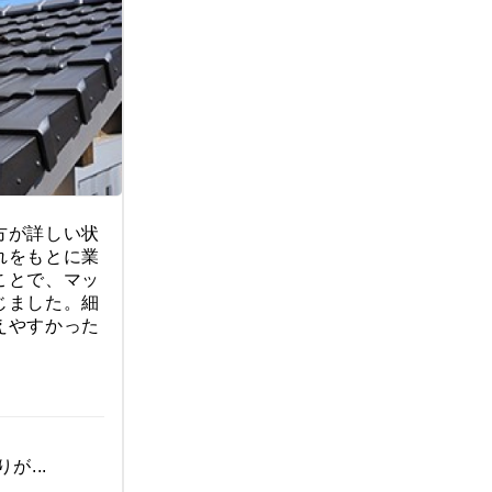
方が詳しい状
れをもとに業
ことで、マッ
じました。細
えやすかった
が...