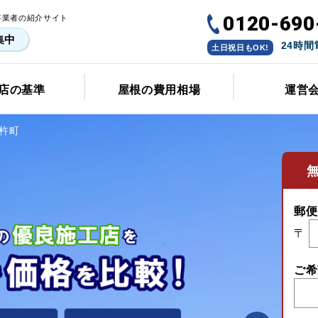
0120-690
事業者の紹介サイト
集中
24時
土日祝日もOK!
店の基準
屋根の費用相場
運営
杵町
郵便
〒
ご希