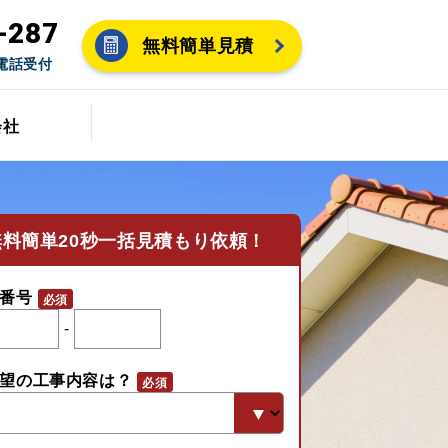
-287
無料簡単見積
間電話受付
会社
無料
簡単20秒一括見積もり依頼！
番号
-
望の工事内容は？