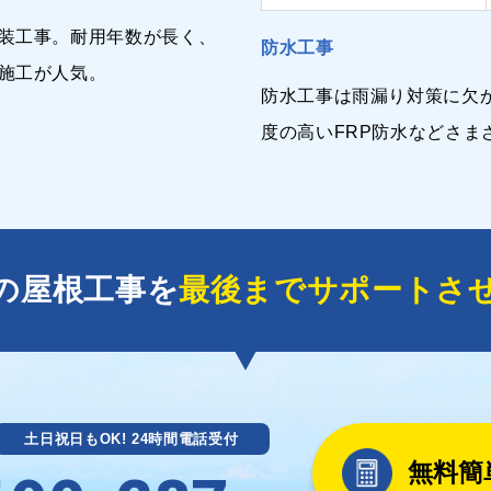
装工事。耐用年数が長く、
防水工事
施工が人気。
防水工事は雨漏り対策に欠
度の高いFRP防水などさま
の屋根工事を
最後までサポートさ
土日祝日もOK! 24時間電話受付
無料簡