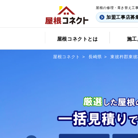
屋根の修理・葺き替え工
加盟工事店募
屋根コネクトとは
施工
屋根コネクト
長崎県
東彼杵郡東彼