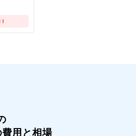
！
N！
の
の費用と相場