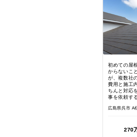
初めての屋
からないこ
が、複数社
費用と施工
ちんと対応
事を依頼す
広島県呉市 A
270