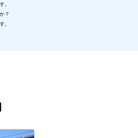
す。
か？
す。
例