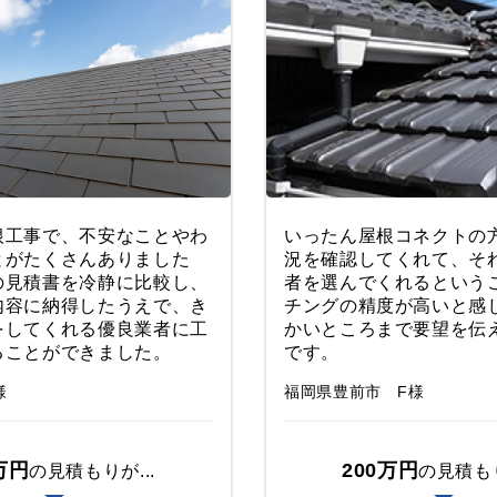
根工事で、不安なことやわ
いったん屋根コネクトの
とがたくさんありました
況を確認してくれて、そ
の見積書を冷静に比較し、
者を選んでくれるという
内容に納得したうえで、き
チングの精度が高いと感
をしてくれる優良業者に工
かいところまで要望を伝
ることができました。
です。
様
福岡県豊前市 F様
万円
200万円
の見積もりが...
の見積もり