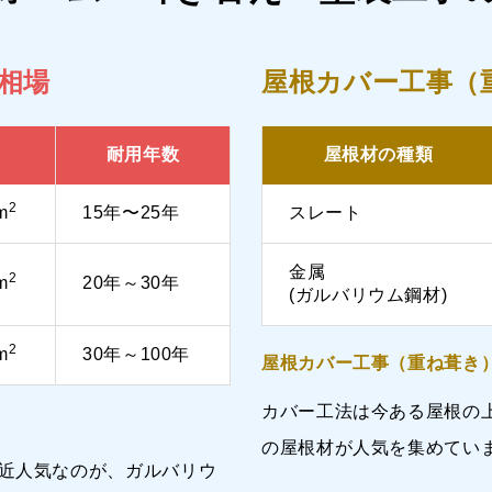
相場
屋根カバー工事（
耐用年数
屋根材の種類
2
m
15年〜25年
スレート
金属
2
m
20年～30年
(ガルバリウム鋼材)
2
m
30年～100年
屋根カバー工事（重ね葺き
カバー工法は今ある屋根の
の屋根材が人気を集めてい
近人気なのが、ガルバリウ