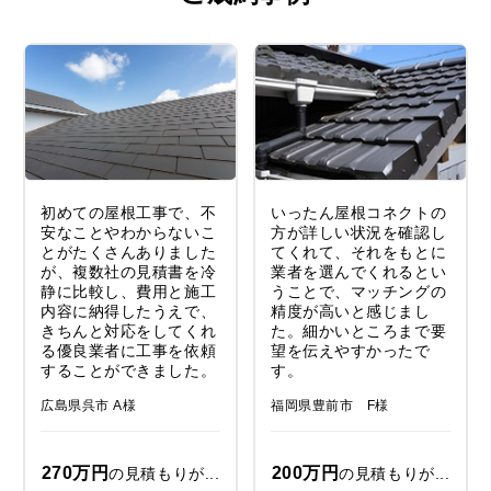
初めての屋根工事で、不
いったん屋根コネクトの
安なことやわからないこ
方が詳しい状況を確認し
とがたくさんありました
てくれて、それをもとに
が、複数社の見積書を冷
業者を選んでくれるとい
静に比較し、費用と施工
うことで、マッチングの
内容に納得したうえで、
精度が高いと感じまし
きちんと対応をしてくれ
た。細かいところまで要
る優良業者に工事を依頼
望を伝えやすかったで
することができました。
す。
広島県呉市 A様
福岡県豊前市 F様
270万円
200万円
の見積もりが...
の見積もりが...