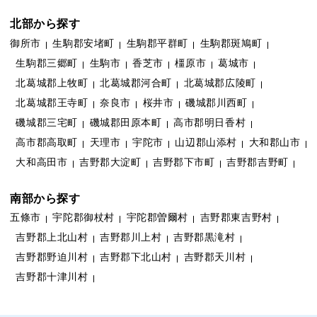
北部から探す
御所市
生駒郡安堵町
生駒郡平群町
生駒郡斑鳩町
生駒郡三郷町
生駒市
香芝市
橿原市
葛城市
北葛城郡上牧町
北葛城郡河合町
北葛城郡広陵町
北葛城郡王寺町
奈良市
桜井市
磯城郡川西町
磯城郡三宅町
磯城郡田原本町
高市郡明日香村
高市郡高取町
天理市
宇陀市
山辺郡山添村
大和郡山市
大和高田市
吉野郡大淀町
吉野郡下市町
吉野郡吉野町
南部から探す
五條市
宇陀郡御杖村
宇陀郡曽爾村
吉野郡東吉野村
吉野郡上北山村
吉野郡川上村
吉野郡黒滝村
吉野郡野迫川村
吉野郡下北山村
吉野郡天川村
吉野郡十津川村