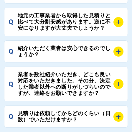
近さやアフターフォローの充実度などを各社で比較
し、総合的に判断ください。
A
全国300社以上の登録業者がございますので、プラス
また、選定に迷った際などは屋根コネクト事務局へご
地元の工事業者から取得した見積りと
でご紹介の要望をいただければ、即時屋根コネクトに
Q
比べて大分割安感があります。逆に不
連絡いただければ、お客様の屋根修理を全面的にフォ
て対応させていただきます。お気軽にお申し付けくだ
安になりますが大丈夫でしょうか？
ローさせていただきます。お気軽にご相談ください。
さい。
A
残念ながら、リフォーム業界は費用の内訳に不透明な
紹介いただく業者は安心できるのでし
Q
部分が多く、一見同じ工事でも１００万円以上の差が
ょうか？
出る場合もあります。
屋根コネクトではそのような不安を抱えてしまう屋根
A
屋根コネクトでは、お客様の安心を支える「優良工事
の修理において、適正で公正な工事業者選びのお手伝
業者を数社紹介いただき、どこも良い
業者チェック制度」を設けております。
対応をいただきました。その分、決定
いをさせていただくサイトでございます。
Q
屋根コネクトにて定期的にお客様アンケートを実施
した業者以外への断りがしづらいので
まだまだそのような業界だからこそ比較が重要になり
すが、連絡をお願いできますか？
し、そこで評価の低かった業者は事実確認の上で、屋
ますので、是非屋根コネクトを活用ください。
根コネクトの判断により即時登録を解除できる契約と
しております。
A
屋根コネクトにお任せください。屋根コネクトでは、
見積りは依頼してからどのくらい（日
Q
優良業者のみをご紹介できる体制により、お客様の安
工事業者へのお断りも無料で代行しております。
数）でいただけますか？
心と信頼を維持しております。
ご質問いただいたような、お客様が心苦しい思いをさ
れる必要はございませんので、いつでもお気軽にご相