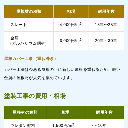
屋根材の種類
相場
耐用年数
2
スレート
4,000円/m
15年〜25年
金属
2
6,000円/m
20年～30年
(ガルバリウム鋼材)
屋根カバー工事（重ね葺き）
カバー工法は今ある屋根の上に新しい屋根を重ねるため、軽い
金属の屋根材が人気を集めています。
塗装工事の費用・相場
屋根材の種類
相場
耐用年数
2
ウレタン塗料
1,500円/m
7～10年