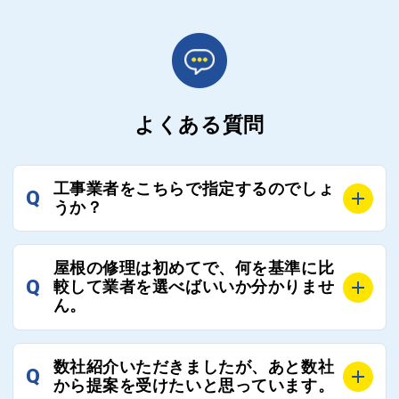
よくある質問
工事業者をこちらで指定するのでしょ
Q
うか？
A
お客様のご要望をお聞きし、条件に合った工事業者を
屋根の修理は初めてで、何を基準に比
最大3社まで選定し、ご紹介いたします。
Q
較して業者を選べばいいか分かりませ
そのため、お客様に比較する業者を選定いただく必要
ん。
はございません。
A
選定基準はお客様によって異なりますが、価格はもち
数社紹介いただきましたが、あと数社
Q
ろんのこと、実績面や保証面、担当者の人柄や社歴、
から提案を受けたいと思っています。