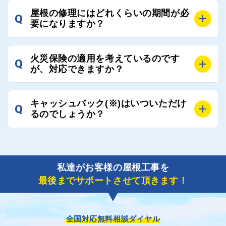
A
工事業者にもよりますが、おおよそ現地調査後3日～1
談ください。
屋根の修理にはどれくらいの期間が必
Q
週間前後にはお届けできます。
要になりますか？
万が一１週間を過ぎても何の連絡もないなどがあれば
ご連絡いただき、屋根コネクトから直ちに紹介の工事
A
工事業者の状況や屋根の状態、工事の内容、天候によ
業者へ状況確認の連絡をし、即時対応するよう指示を
火災保険の適用を考えているのです
Q
って工事期間は変わりますが、目安としては、おおよ
が、対応できますか？
いたしますので、お気軽にお申し付けください。
そ3日～6日となります。
また、急ぎの場合などは屋根コネクトとしても全面的
A
もちろん対応可能です。
にご協力いたしますので、ご相談ください。可能な限
キャッシュバック(※)はいついただけ
Q
風災補償を適用される場合は、専門家による視察と必
るのでしょうか？
り期間を短縮できる状況の工事業者を選定させていた
要書類の作成が不可欠です。
だきます。
保険を適用した工事実績の豊富な業者を紹介させてい
A
ご紹介しました工事業者との契約が成立し、工事が完
ただきます。
了しましたら、キャッシュバック(※)申込みフォーム
私達がお客様の屋根工事を
に各項目を入力いただいた上で送信してください。
最後までサポートさせて頂きます！
その内容を屋根コネクトが確認できた日時から翌月末
までには送付手配させていただきます。
※キャッシュバックの金額は契約金額によって異なり
ます。
全国対応無料相談ダイヤル