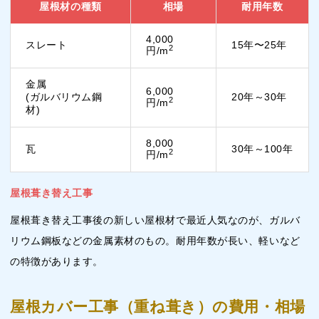
屋根材の種類
相場
耐用年数
4,000
スレート
15年〜25年
2
円/m
金属
6,000
(ガルバリウム鋼
20年～30年
2
円/m
材)
8,000
瓦
30年～100年
2
円/m
屋根葺き替え工事
屋根葺き替え工事後の新しい屋根材で最近人気なのが、ガルバ
リウム鋼板などの金属素材のもの。耐用年数が長い、軽いなど
の特徴があります。
屋根カバー工事（重ね葺き）の費用・相場