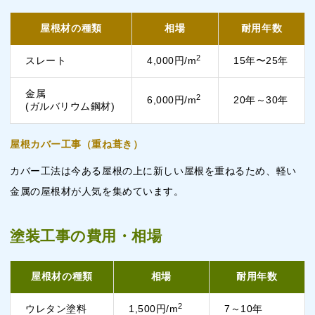
屋根材の種類
相場
耐用年数
2
スレート
4,000円/m
15年〜25年
金属
2
6,000円/m
20年～30年
(ガルバリウム鋼材)
屋根カバー工事（重ね葺き）
カバー工法は今ある屋根の上に新しい屋根を重ねるため、軽い
金属の屋根材が人気を集めています。
塗装工事の費用・相場
屋根材の種類
相場
耐用年数
2
ウレタン塗料
1,500円/m
7～10年