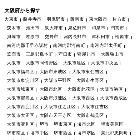
大阪府から探す
大東市
藤井寺市
羽曳野市
阪南市
東大阪市
枚方市
茨木市
池田市
泉大津市
泉佐野市
和泉市
門真市
貝塚市
柏原市
交野市
河内長野市
岸和田市
松原市
南河内郡千早赤阪村
南河内郡河南町
南河内郡太子町
箕面市
三島郡島本町
守口市
寝屋川市
大阪狭山市
大阪市
大阪市阿倍野区
大阪市旭区
大阪市中央区
大阪市福島区
大阪市東成区
大阪市東住吉区
大阪市東淀川区
大阪市平野区
大阪市生野区
大阪市城東区
大阪市北区
大阪市此花区
大阪市港区
大阪市都島区
大阪市浪速区
大阪市西区
大阪市西成区
大阪市西淀川区
大阪市住之江区
大阪市住吉区
大阪市大正区
大阪市天王寺区
大阪市鶴見区
大阪市淀川区
堺市
堺市東区
堺市北区
堺市美原区
堺市南区
堺市中区
堺市西区
堺市堺区
泉北郡忠岡町