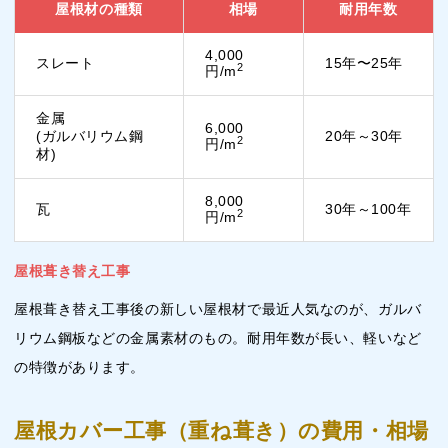
屋根材の種類
相場
耐用年数
4,000
スレート
15年〜25年
2
円/m
金属
6,000
(ガルバリウム鋼
20年～30年
2
円/m
材)
8,000
瓦
30年～100年
2
円/m
屋根葺き替え工事
屋根葺き替え工事後の新しい屋根材で最近人気なのが、ガルバ
リウム鋼板などの金属素材のもの。耐用年数が長い、軽いなど
の特徴があります。
屋根カバー工事（重ね葺き）の費用・相場