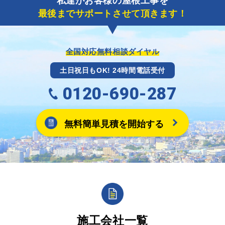
私達がお客様の屋根工事を
に各項目を入力いただいた上で送信してください。
最後までサポートさせて頂きます！
その内容を屋根コネクトが確認できた日時から翌月末
までには送付手配させていただきます。
※キャッシュバックの金額は契約金額によって異なり
ます。
全国対応無料相談ダイヤル
土日祝日もOK! 24時間電話受付
0120-690-287
無料簡単見積を開始する
施工会社一覧