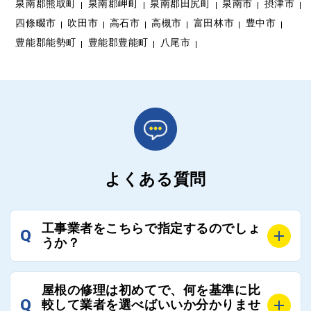
泉南郡熊取町
泉南郡岬町
泉南郡田尻町
泉南市
摂津市
四條畷市
吹田市
高石市
高槻市
富田林市
豊中市
豊能郡能勢町
豊能郡豊能町
八尾市
よくある質問
工事業者をこちらで指定するのでしょ
Q
うか？
A
お客様のご要望をお聞きし、条件に合った工事業者を
屋根の修理は初めてで、何を基準に比
最大3社まで選定し、ご紹介いたします。
Q
較して業者を選べばいいか分かりませ