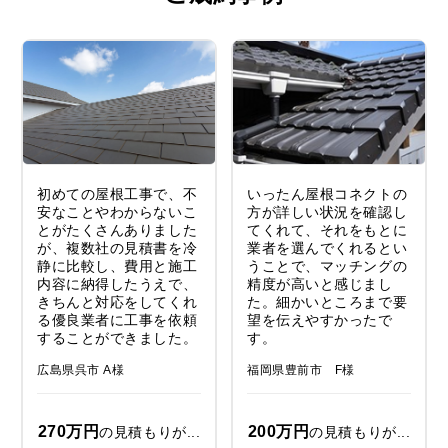
初めての屋根工事で、不
いったん屋根コネクトの
安なことやわからないこ
方が詳しい状況を確認し
とがたくさんありました
てくれて、それをもとに
が、複数社の見積書を冷
業者を選んでくれるとい
静に比較し、費用と施工
うことで、マッチングの
内容に納得したうえで、
精度が高いと感じまし
きちんと対応をしてくれ
た。細かいところまで要
る優良業者に工事を依頼
望を伝えやすかったで
することができました。
す。
広島県呉市 A様
福岡県豊前市 F様
270万円
200万円
の見積もりが...
の見積もりが...