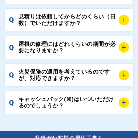
根コネクトの判断により即時登録を解除できる契約と
しております。
A
屋根コネクトにお任せください。屋根コネクトでは、
見積りは依頼してからどのくらい（日
Q
優良業者のみをご紹介できる体制により、お客様の安
工事業者へのお断りも無料で代行しております。
数）でいただけますか？
心と信頼を維持しております。
ご質問いただいたような、お客様が心苦しい思いをさ
れる必要はございませんので、いつでもお気軽にご相
A
工事業者にもよりますが、おおよそ現地調査後3日～1
談ください。
屋根の修理にはどれくらいの期間が必
Q
週間前後にはお届けできます。
要になりますか？
万が一１週間を過ぎても何の連絡もないなどがあれば
ご連絡いただき、屋根コネクトから直ちに紹介の工事
A
工事業者の状況や屋根の状態、工事の内容、天候によ
業者へ状況確認の連絡をし、即時対応するよう指示を
火災保険の適用を考えているのです
Q
って工事期間は変わりますが、目安としては、おおよ
が、対応できますか？
いたしますので、お気軽にお申し付けください。
そ3日～6日となります。
また、急ぎの場合などは屋根コネクトとしても全面的
A
もちろん対応可能です。
にご協力いたしますので、ご相談ください。可能な限
キャッシュバック(※)はいついただけ
Q
風災補償を適用される場合は、専門家による視察と必
るのでしょうか？
り期間を短縮できる状況の工事業者を選定させていた
要書類の作成が不可欠です。
だきます。
保険を適用した工事実績の豊富な業者を紹介させてい
A
ご紹介しました工事業者との契約が成立し、工事が完
ただきます。
了しましたら、キャッシュバック(※)申込みフォーム