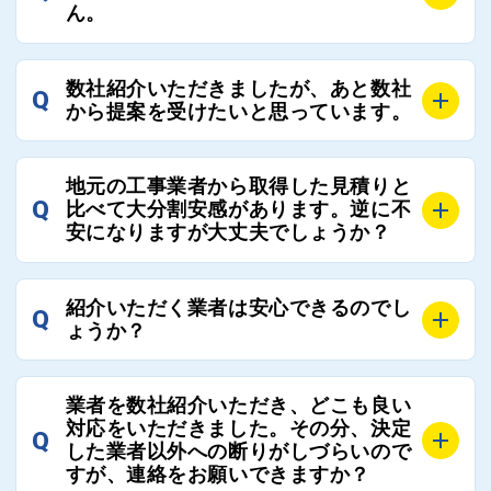
そのため、お客様に比較する業者を選定いただく必要
ん。
はございません。
A
選定基準はお客様によって異なりますが、価格はもち
数社紹介いただきましたが、あと数社
Q
ろんのこと、実績面や保証面、担当者の人柄や社歴、
から提案を受けたいと思っています。
近さやアフターフォローの充実度などを各社で比較
し、総合的に判断ください。
A
全国300社以上の登録業者がございますので、プラス
また、選定に迷った際などは屋根コネクト事務局へご
地元の工事業者から取得した見積りと
でご紹介の要望をいただければ、即時屋根コネクトに
Q
比べて大分割安感があります。逆に不
連絡いただければ、お客様の屋根修理を全面的にフォ
て対応させていただきます。お気軽にお申し付けくだ
安になりますが大丈夫でしょうか？
ローさせていただきます。お気軽にご相談ください。
さい。
A
残念ながら、リフォーム業界は費用の内訳に不透明な
紹介いただく業者は安心できるのでし
Q
部分が多く、一見同じ工事でも１００万円以上の差が
ょうか？
出る場合もあります。
屋根コネクトではそのような不安を抱えてしまう屋根
A
屋根コネクトでは、お客様の安心を支える「優良工事
の修理において、適正で公正な工事業者選びのお手伝
業者を数社紹介いただき、どこも良い
業者チェック制度」を設けております。
対応をいただきました。その分、決定
いをさせていただくサイトでございます。
Q
屋根コネクトにて定期的にお客様アンケートを実施
した業者以外への断りがしづらいので
まだまだそのような業界だからこそ比較が重要になり
すが、連絡をお願いできますか？
し、そこで評価の低かった業者は事実確認の上で、屋
ますので、是非屋根コネクトを活用ください。