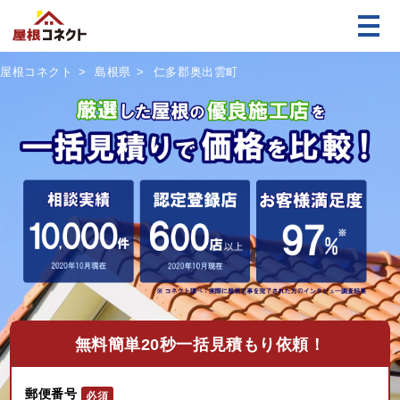
屋根コネクト
島根県
仁多郡奥出雲町
無料
簡単20秒一括見積もり依頼！
郵便番号