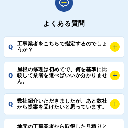
よくある質問
工事業者をこちらで指定するのでしょ
Q
うか？
A
お客様のご要望をお聞きし、条件に合った工事業者を
屋根の修理は初めてで、何を基準に比
最大3社まで選定し、ご紹介いたします。
Q
較して業者を選べばいいか分かりませ
そのため、お客様に比較する業者を選定いただく必要
ん。
はございません。
A
選定基準はお客様によって異なりますが、価格はもち
数社紹介いただきましたが、あと数社
Q
ろんのこと、実績面や保証面、担当者の人柄や社歴、
から提案を受けたいと思っています。
近さやアフターフォローの充実度などを各社で比較
し、総合的に判断ください。
A
全国300社以上の登録業者がございますので、プラス
また、選定に迷った際などは屋根コネクト事務局へご
地元の工事業者から取得した見積りと