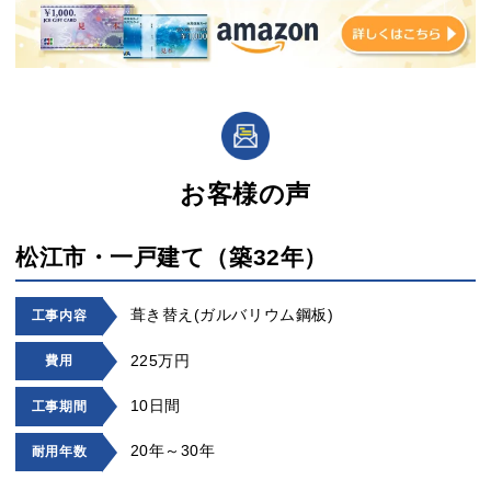
お客様の声
松江市・一戸建て（築32年）
葺き替え(ガルバリウム鋼板)
工事内容
225万円
費用
10日間
工事期間
20年～30年
耐用年数