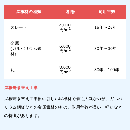
屋根材の種類
相場
耐用年数
4,000
スレート
15年〜25年
2
円/m
金属
6,000
(ガルバリウム鋼
20年～30年
2
円/m
材)
8,000
瓦
30年～100年
2
円/m
屋根葺き替え工事
屋根葺き替え工事後の新しい屋根材で最近人気なのが、ガルバ
リウム鋼板などの金属素材のもの。耐用年数が長い、軽いなど
の特徴があります。