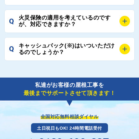
万が一１週間を過ぎても何の連絡もないなどがあれば
ご連絡いただき、屋根コネクトから直ちに紹介の工事
A
工事業者の状況や屋根の状態、工事の内容、天候によ
業者へ状況確認の連絡をし、即時対応するよう指示を
火災保険の適用を考えているのです
Q
って工事期間は変わりますが、目安としては、おおよ
が、対応できますか？
いたしますので、お気軽にお申し付けください。
そ3日～6日となります。
また、急ぎの場合などは屋根コネクトとしても全面的
A
もちろん対応可能です。
にご協力いたしますので、ご相談ください。可能な限
キャッシュバック(※)はいついただけ
Q
風災補償を適用される場合は、専門家による視察と必
るのでしょうか？
り期間を短縮できる状況の工事業者を選定させていた
要書類の作成が不可欠です。
だきます。
保険を適用した工事実績の豊富な業者を紹介させてい
A
ご紹介しました工事業者との契約が成立し、工事が完
ただきます。
了しましたら、キャッシュバック(※)申込みフォーム
私達がお客様の屋根工事を
に各項目を入力いただいた上で送信してください。
最後までサポートさせて頂きます！
その内容を屋根コネクトが確認できた日時から翌月末
までには送付手配させていただきます。
※キャッシュバックの金額は契約金額によって異なり
ます。
全国対応無料相談ダイヤル
土日祝日もOK! 24時間電話受付