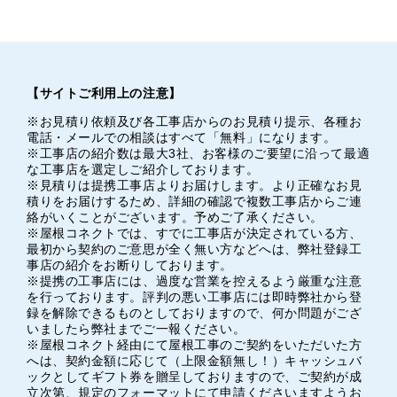
【サイトご利用上の注意】
※お見積り依頼及び各工事店からのお見積り提示、各種お
電話・メールでの相談はすべて「無料」になります。
※工事店の紹介数は最大3社、お客様のご要望に沿って最適
な工事店を選定しご紹介しております。
※見積りは提携工事店よりお届けします。より正確なお見
積りをお届けするため、詳細の確認で複数工事店からご連
絡がいくことがございます。予めご了承ください。
※屋根コネクトでは、すでに工事店が決定されている方、
最初から契約のご意思が全く無い方などへは、弊社登録工
事店の紹介をお断りしております。
※提携の工事店には、過度な営業を控えるよう厳重な注意
を行っております。評判の悪い工事店には即時弊社から登
録を解除できるものとしておりますので、何か問題がござ
いましたら弊社までご一報ください。
※屋根コネクト経由にて屋根工事のご契約をいただいた方
へは、契約金額に応じて（上限金額無し！）キャッシュバ
ックとしてギフト券を贈呈しておりますので、ご契約が成
立次第、規定のフォーマットにて申請くださいますようお