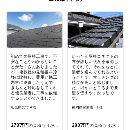
初めての屋根工事で、不
いったん屋根コネクトの
安なことやわからないこ
方が詳しい状況を確認し
とがたくさんありました
てくれて、それをもとに
が、複数社の見積書を冷
業者を選んでくれるとい
静に比較し、費用と施工
うことで、マッチングの
内容に納得したうえで、
精度が高いと感じまし
きちんと対応をしてくれ
た。細かいところまで要
る優良業者に工事を依頼
望を伝えやすかったで
することができました。
す。
広島県呉市 A様
福岡県豊前市 F様
270万円
200万円
の見積もりが...
の見積もりが...