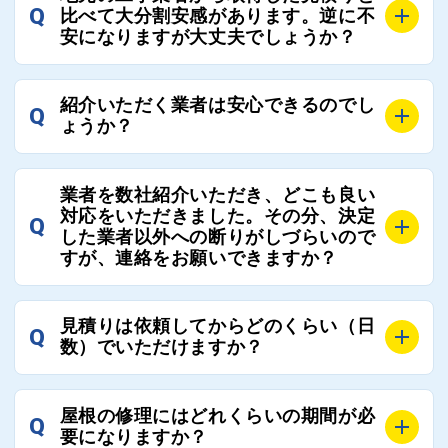
でご紹介の要望をいただければ、即時屋根コネクトに
Q
比べて大分割安感があります。逆に不
連絡いただければ、お客様の屋根修理を全面的にフォ
て対応させていただきます。お気軽にお申し付けくだ
安になりますが大丈夫でしょうか？
ローさせていただきます。お気軽にご相談ください。
さい。
A
残念ながら、リフォーム業界は費用の内訳に不透明な
紹介いただく業者は安心できるのでし
Q
部分が多く、一見同じ工事でも１００万円以上の差が
ょうか？
出る場合もあります。
屋根コネクトではそのような不安を抱えてしまう屋根
A
屋根コネクトでは、お客様の安心を支える「優良工事
の修理において、適正で公正な工事業者選びのお手伝
業者を数社紹介いただき、どこも良い
業者チェック制度」を設けております。
対応をいただきました。その分、決定
いをさせていただくサイトでございます。
Q
屋根コネクトにて定期的にお客様アンケートを実施
した業者以外への断りがしづらいので
まだまだそのような業界だからこそ比較が重要になり
すが、連絡をお願いできますか？
し、そこで評価の低かった業者は事実確認の上で、屋
ますので、是非屋根コネクトを活用ください。
根コネクトの判断により即時登録を解除できる契約と
しております。
A
屋根コネクトにお任せください。屋根コネクトでは、
見積りは依頼してからどのくらい（日
Q
優良業者のみをご紹介できる体制により、お客様の安
工事業者へのお断りも無料で代行しております。
数）でいただけますか？
心と信頼を維持しております。
ご質問いただいたような、お客様が心苦しい思いをさ
れる必要はございませんので、いつでもお気軽にご相
A
工事業者にもよりますが、おおよそ現地調査後3日～1
談ください。
屋根の修理にはどれくらいの期間が必
Q
週間前後にはお届けできます。
要になりますか？