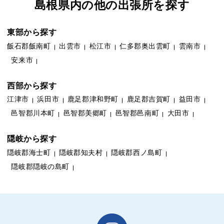
島根県内の他の出張所を探す
東部から探す
飯石郡飯南町
出雲市
松江市
仁多郡奥出雲町
雲南市
安来市
西部から探す
江津市
浜田市
鹿足郡津和野町
鹿足郡吉賀町
益田市
邑智郡川本町
邑智郡美郷町
邑智郡邑南町
大田市
隠岐から探す
隠岐郡海士町
隠岐郡知夫村
隠岐郡西ノ島町
隠岐郡隠岐の島町