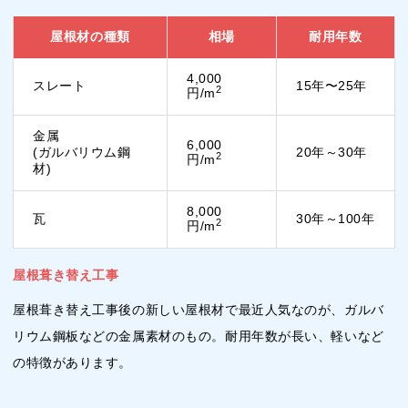
屋根材の種類
相場
耐用年数
4,000
スレート
15年〜25年
2
円/m
金属
6,000
(ガルバリウム鋼
20年～30年
2
円/m
材)
8,000
瓦
30年～100年
2
円/m
屋根葺き替え工事
屋根葺き替え工事後の新しい屋根材で最近人気なのが、ガルバ
リウム鋼板などの金属素材のもの。耐用年数が長い、軽いなど
の特徴があります。