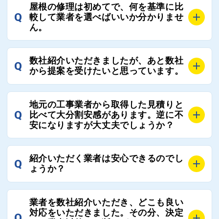
A
お客様のご要望をお聞きし、条件に合った工事業者を
屋根の修理は初めてで、何を基準に比
最大3社まで選定し、ご紹介いたします。
Q
較して業者を選べばいいか分かりませ
そのため、お客様に比較する業者を選定いただく必要
ん。
はございません。
A
選定基準はお客様によって異なりますが、価格はもち
数社紹介いただきましたが、あと数社
Q
ろんのこと、実績面や保証面、担当者の人柄や社歴、
から提案を受けたいと思っています。
近さやアフターフォローの充実度などを各社で比較
し、総合的に判断ください。
A
全国300社以上の登録業者がございますので、プラス
また、選定に迷った際などは屋根コネクト事務局へご
地元の工事業者から取得した見積りと
でご紹介の要望をいただければ、即時屋根コネクトに
Q
比べて大分割安感があります。逆に不
連絡いただければ、お客様の屋根修理を全面的にフォ
て対応させていただきます。お気軽にお申し付けくだ
安になりますが大丈夫でしょうか？
ローさせていただきます。お気軽にご相談ください。
さい。
A
残念ながら、リフォーム業界は費用の内訳に不透明な
紹介いただく業者は安心できるのでし
Q
部分が多く、一見同じ工事でも１００万円以上の差が
ょうか？
出る場合もあります。
屋根コネクトではそのような不安を抱えてしまう屋根
A
屋根コネクトでは、お客様の安心を支える「優良工事
の修理において、適正で公正な工事業者選びのお手伝
業者を数社紹介いただき、どこも良い
業者チェック制度」を設けております。
対応をいただきました。その分、決定
いをさせていただくサイトでございます。
Q