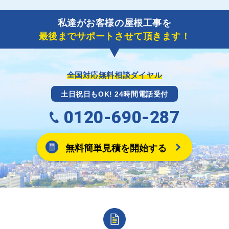
ただきます。
了しましたら、キャッシュバック(※)申込みフォーム
私達がお客様の屋根工事を
に各項目を入力いただいた上で送信してください。
最後までサポートさせて頂きます！
その内容を屋根コネクトが確認できた日時から翌月末
までには送付手配させていただきます。
※キャッシュバックの金額は契約金額によって異なり
ます。
全国対応無料相談ダイヤル
土日祝日もOK! 24時間電話受付
0120-690-287
無料簡単見積を開始する