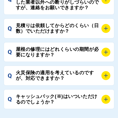
屋根コネクトにて定期的にお客様アンケートを実施
した業者以外への断りがしづらいので
まだまだそのような業界だからこそ比較が重要になり
すが、連絡をお願いできますか？
し、そこで評価の低かった業者は事実確認の上で、屋
ますので、是非屋根コネクトを活用ください。
根コネクトの判断により即時登録を解除できる契約と
しております。
A
屋根コネクトにお任せください。屋根コネクトでは、
見積りは依頼してからどのくらい（日
Q
優良業者のみをご紹介できる体制により、お客様の安
工事業者へのお断りも無料で代行しております。
数）でいただけますか？
心と信頼を維持しております。
ご質問いただいたような、お客様が心苦しい思いをさ
れる必要はございませんので、いつでもお気軽にご相
A
工事業者にもよりますが、おおよそ現地調査後3日～1
談ください。
屋根の修理にはどれくらいの期間が必
Q
週間前後にはお届けできます。
要になりますか？
万が一１週間を過ぎても何の連絡もないなどがあれば
ご連絡いただき、屋根コネクトから直ちに紹介の工事
A
工事業者の状況や屋根の状態、工事の内容、天候によ
業者へ状況確認の連絡をし、即時対応するよう指示を
火災保険の適用を考えているのです
Q
って工事期間は変わりますが、目安としては、おおよ
が、対応できますか？
いたしますので、お気軽にお申し付けください。
そ3日～6日となります。
また、急ぎの場合などは屋根コネクトとしても全面的
A
もちろん対応可能です。
にご協力いたしますので、ご相談ください。可能な限
キャッシュバック(※)はいついただけ
Q
風災補償を適用される場合は、専門家による視察と必
るのでしょうか？
り期間を短縮できる状況の工事業者を選定させていた
要書類の作成が不可欠です。
だきます。
保険を適用した工事実績の豊富な業者を紹介させてい
A
ご紹介しました工事業者との契約が成立し、工事が完