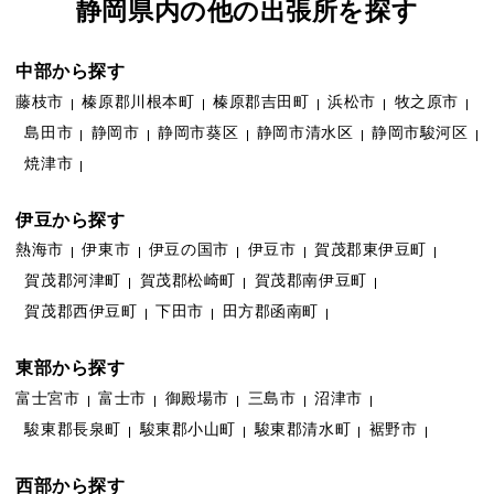
静岡県内の他の出張所を探す
中部から探す
藤枝市
榛原郡川根本町
榛原郡吉田町
浜松市
牧之原市
島田市
静岡市
静岡市葵区
静岡市清水区
静岡市駿河区
焼津市
伊豆から探す
熱海市
伊東市
伊豆の国市
伊豆市
賀茂郡東伊豆町
賀茂郡河津町
賀茂郡松崎町
賀茂郡南伊豆町
賀茂郡西伊豆町
下田市
田方郡函南町
東部から探す
富士宮市
富士市
御殿場市
三島市
沼津市
駿東郡長泉町
駿東郡小山町
駿東郡清水町
裾野市
西部から探す