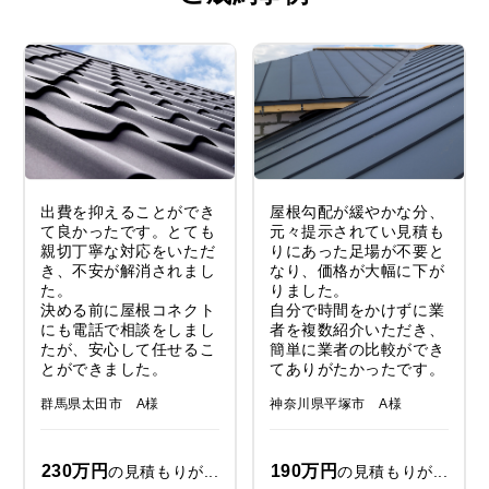
出費を抑えることができ
屋根勾配が緩やかな分、
て良かったです。とても
元々提示されてい見積も
親切丁寧な対応をいただ
りにあった足場が不要と
き、不安が解消されまし
なり、価格が大幅に下が
た。
りました。
決める前に屋根コネクト
自分で時間をかけずに業
にも電話で相談をしまし
者を複数紹介いただき、
たが、安心して任せるこ
簡単に業者の比較ができ
とができました。
てありがたかったです。
群馬県太田市 A様
神奈川県平塚市 A様
230万円
190万円
の見積もりが...
の見積もりが...