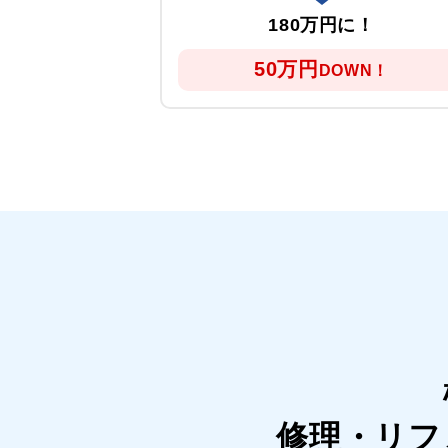
に！
180万円に！
50万円
WN！
DOWN！
修理・リフ