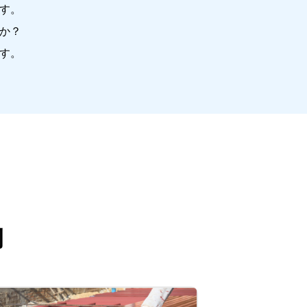
す。
か？
す。
例