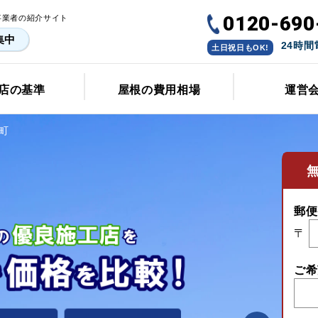
0120-690
事業者の紹介サイト
集中
24時
土日祝日もOK!
店の基準
屋根の費用相場
運営
町
郵便
〒
ご希