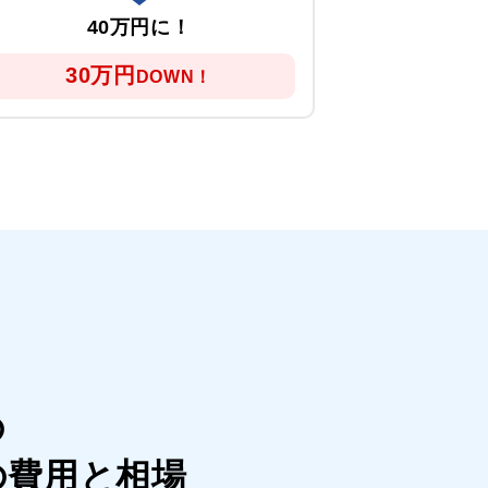
40万円に！
5
30万円
20
DOWN！
の
の費用と相場