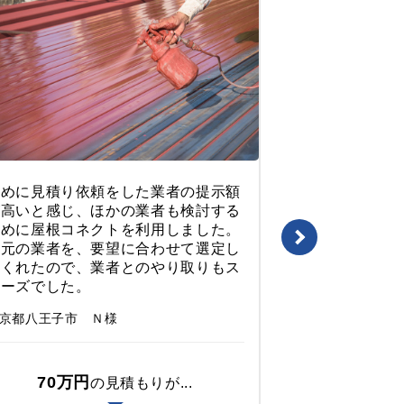
初めに見積り依頼をした業者の提示額
価格と質のバ
が高いと感じ、ほかの業者も検討する
ので決めまし
ために屋根コネクトを利用しました。
とても熱心で
地元の業者を、要望に合わせて選定し
られなかった
てくれたので、業者とのやり取りもス
らのことを考
ムーズでした。
られました。
京都八王子市 Ｎ様
東京都板橋区 S
70万円
70万
の見積もりが...