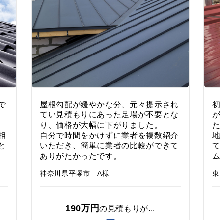
で
屋根勾配が緩やかな分、元々提示され
てい見積もりにあった足場が不要とな
り、価格が大幅に下がりました。
相
自分で時間をかけずに業者を複数紹介
と
いただき、簡単に業者の比較ができて
ありがたかったです。
神奈川県平塚市 A様
東
190万円
の見積もりが...