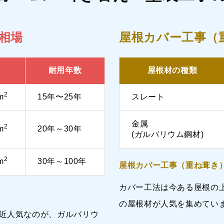
相場
屋根カバー工事（
耐用年数
屋根材の種類
2
m
15年〜25年
スレート
金属
2
m
20年～30年
(ガルバリウム鋼材)
2
m
30年～100年
屋根カバー工事（重ね葺き
カバー工法は今ある屋根の
の屋根材が人気を集めてい
近人気なのが、ガルバリウ