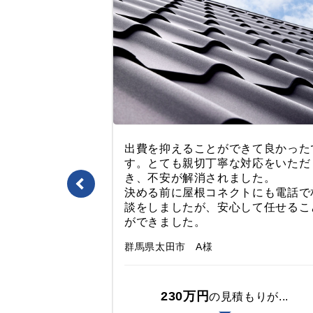
よさそうだった
出費を抑えることができて良かった
してくれた方が
す。とても親切丁寧な対応をいただ
高い塗料を薦め
き、不安が解消されました。
的でした。こち
決める前に屋根コネクトにも電話で
ているのが感じ
談をしましたが、安心して任せるこ
ができました。
群馬県太田市 A様
230万円
りが...
の見積もりが...