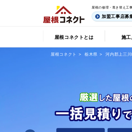
屋根の修理・葺き替え工
加盟工事店募
屋根コネクトとは
施工
屋根コネクト
栃木県
河内郡上三川