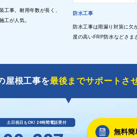
装工事。耐用年数が長く、
防水工事
施工が人気。
防水工事は雨漏り対策に欠
度の高いFRP防水などさま
の屋根工事を
最後までサポートさ
土日祝日もOK! 24時間電話受付
無料簡