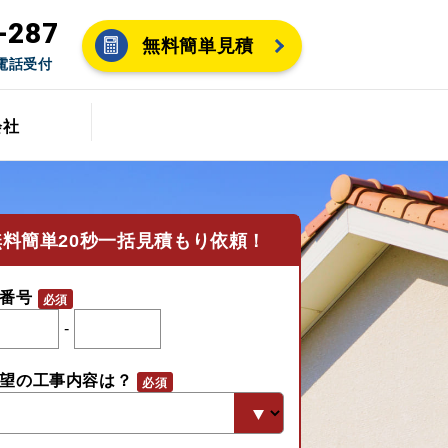
-287
無料簡単見積
間電話受付
会社
無料
簡単20秒一括見積もり依頼！
番号
-
望の工事内容は？