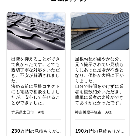
出費を抑えることができ
屋根勾配が緩やかな分、
て良かったです。とても
元々提示されてい見積も
親切丁寧な対応をいただ
りにあった足場が不要と
き、不安が解消されまし
なり、価格が大幅に下が
た。
りました。
決める前に屋根コネクト
自分で時間をかけずに業
にも電話で相談をしまし
者を複数紹介いただき、
たが、安心して任せるこ
簡単に業者の比較ができ
とができました。
てありがたかったです。
群馬県太田市 A様
神奈川県平塚市 A様
230万円
190万円
の見積もりが...
の見積もりが...