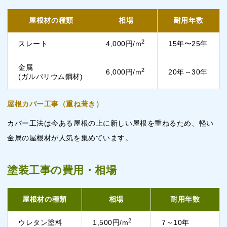
屋根材の種類
相場
耐用年数
2
スレート
4,000円/m
15年〜25年
金属
2
6,000円/m
20年～30年
(ガルバリウム鋼材)
屋根カバー工事（重ね葺き）
カバー工法は今ある屋根の上に新しい屋根を重ねるため、軽い
金属の屋根材が人気を集めています。
塗装工事の費用・相場
屋根材の種類
相場
耐用年数
2
ウレタン塗料
1,500円/m
7～10年