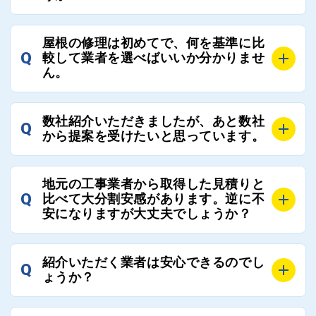
A
お客様のご要望をお聞きし、条件に合った工事業者を
屋根の修理は初めてで、何を基準に比
最大3社まで選定し、ご紹介いたします。
Q
較して業者を選べばいいか分かりませ
そのため、お客様に比較する業者を選定いただく必要
ん。
はございません。
A
選定基準はお客様によって異なりますが、価格はもち
数社紹介いただきましたが、あと数社
Q
ろんのこと、実績面や保証面、担当者の人柄や社歴、
から提案を受けたいと思っています。
近さやアフターフォローの充実度などを各社で比較
し、総合的に判断ください。
A
全国300社以上の登録業者がございますので、プラス
また、選定に迷った際などは屋根コネクト事務局へご
地元の工事業者から取得した見積りと
でご紹介の要望をいただければ、即時屋根コネクトに
Q
比べて大分割安感があります。逆に不
連絡いただければ、お客様の屋根修理を全面的にフォ
て対応させていただきます。お気軽にお申し付けくだ
安になりますが大丈夫でしょうか？
ローさせていただきます。お気軽にご相談ください。
さい。
A
残念ながら、リフォーム業界は費用の内訳に不透明な
紹介いただく業者は安心できるのでし
Q
部分が多く、一見同じ工事でも１００万円以上の差が
ょうか？
出る場合もあります。
屋根コネクトではそのような不安を抱えてしまう屋根