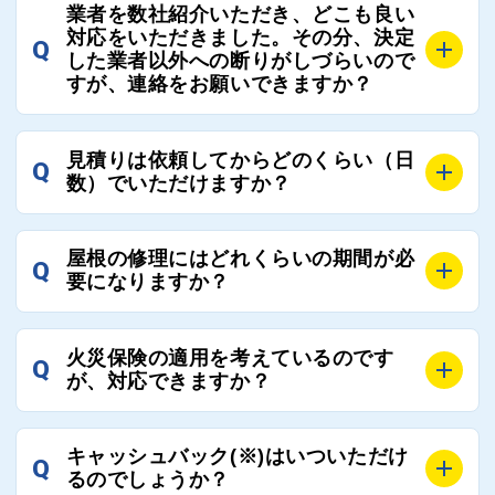
A
屋根コネクトでは、お客様の安心を支える「優良工事
の修理において、適正で公正な工事業者選びのお手伝
業者を数社紹介いただき、どこも良い
業者チェック制度」を設けております。
対応をいただきました。その分、決定
いをさせていただくサイトでございます。
Q
屋根コネクトにて定期的にお客様アンケートを実施
した業者以外への断りがしづらいので
まだまだそのような業界だからこそ比較が重要になり
すが、連絡をお願いできますか？
し、そこで評価の低かった業者は事実確認の上で、屋
ますので、是非屋根コネクトを活用ください。
根コネクトの判断により即時登録を解除できる契約と
しております。
A
屋根コネクトにお任せください。屋根コネクトでは、
見積りは依頼してからどのくらい（日
Q
優良業者のみをご紹介できる体制により、お客様の安
工事業者へのお断りも無料で代行しております。
数）でいただけますか？
心と信頼を維持しております。
ご質問いただいたような、お客様が心苦しい思いをさ
れる必要はございませんので、いつでもお気軽にご相
A
工事業者にもよりますが、おおよそ現地調査後3日～1
談ください。
屋根の修理にはどれくらいの期間が必
Q
週間前後にはお届けできます。
要になりますか？
万が一１週間を過ぎても何の連絡もないなどがあれば
ご連絡いただき、屋根コネクトから直ちに紹介の工事
A
工事業者の状況や屋根の状態、工事の内容、天候によ
業者へ状況確認の連絡をし、即時対応するよう指示を
火災保険の適用を考えているのです
Q
って工事期間は変わりますが、目安としては、おおよ
が、対応できますか？
いたしますので、お気軽にお申し付けください。
そ3日～6日となります。
また、急ぎの場合などは屋根コネクトとしても全面的
A
もちろん対応可能です。
にご協力いたしますので、ご相談ください。可能な限
キャッシュバック(※)はいついただけ
Q
風災補償を適用される場合は、専門家による視察と必
るのでしょうか？
り期間を短縮できる状況の工事業者を選定させていた