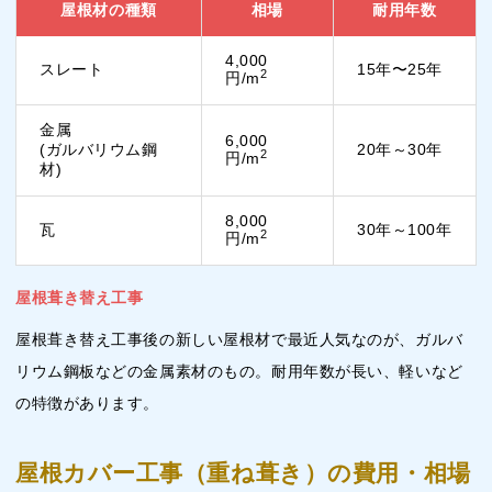
屋根材の種類
相場
耐用年数
4,000
スレート
15年〜25年
2
円/m
金属
6,000
(ガルバリウム鋼
20年～30年
2
円/m
材)
8,000
瓦
30年～100年
2
円/m
屋根葺き替え工事
屋根葺き替え工事後の新しい屋根材で最近人気なのが、ガルバ
リウム鋼板などの金属素材のもの。耐用年数が長い、軽いなど
の特徴があります。
屋根カバー工事（重ね葺き）の費用・相場