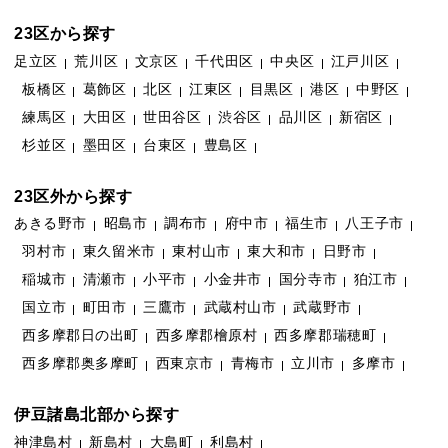
23区から探す
足立区
荒川区
文京区
千代田区
中央区
江戸川区
板橋区
葛飾区
北区
江東区
目黒区
港区
中野区
練馬区
大田区
世田谷区
渋谷区
品川区
新宿区
杉並区
墨田区
台東区
豊島区
23区外から探す
あきる野市
昭島市
調布市
府中市
福生市
八王子市
羽村市
東久留米市
東村山市
東大和市
日野市
稲城市
清瀬市
小平市
小金井市
国分寺市
狛江市
国立市
町田市
三鷹市
武蔵村山市
武蔵野市
西多摩郡日の出町
西多摩郡檜原村
西多摩郡瑞穂町
西多摩郡奥多摩町
西東京市
青梅市
立川市
多摩市
伊豆諸島北部から探す
神津島村
新島村
大島町
利島村