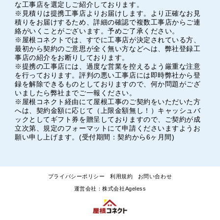
な工事店を選定しご紹介しております。
※見積りは提携工事店よりお届けします。より正確なお見
積りをお届けするため、詳細の確認で複数工事店からご連
絡がいくことがございます。予めご了承ください。
※屋根コネクトでは、すでに工事店が決定されている方、
最初から契約のご意思が全く無い方などへは、弊社登録工
事店の紹介をお断りしております。
※提携の工事店には、過度な営業を控えるよう厳重な注意
を行っております。評判の悪い工事店には即時弊社から登
録を解除できるものとしておりますので、何か問題がござ
いましたら弊社までご一報ください。
※屋根コネクト経由にて屋根工事のご契約をいただいた方
へは、契約金額に応じて（上限金額無し！）キャッシュバ
ックとしてギフト券を贈呈しておりますので、ご契約が成
立次第、規定のフォーマットにて申請くださいますようお
願い申し上げます。(受付期間：契約から6ヶ月間)
プライバシーポリシー
利用規約
お問い合わせ
運営会社：株式会社Ageless