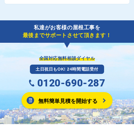
要書類の作成が不可欠です。
だきます。
保険を適用した工事実績の豊富な業者を紹介させてい
A
ご紹介しました工事業者との契約が成立し、工事が完
ただきます。
了しましたら、キャッシュバック(※)申込みフォーム
私達がお客様の屋根工事を
に各項目を入力いただいた上で送信してください。
最後までサポートさせて頂きます！
その内容を屋根コネクトが確認できた日時から翌月末
までには送付手配させていただきます。
※キャッシュバックの金額は契約金額によって異なり
ます。
全国対応無料相談ダイヤル
土日祝日もOK! 24時間電話受付
0120-690-287
無料簡単見積を開始する