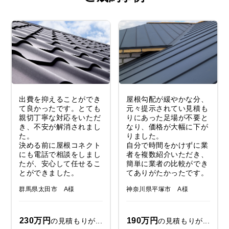
出費を抑えることができ
屋根勾配が緩やかな分、
て良かったです。とても
元々提示されてい見積も
親切丁寧な対応をいただ
りにあった足場が不要と
き、不安が解消されまし
なり、価格が大幅に下が
た。
りました。
決める前に屋根コネクト
自分で時間をかけずに業
にも電話で相談をしまし
者を複数紹介いただき、
たが、安心して任せるこ
簡単に業者の比較ができ
とができました。
てありがたかったです。
群馬県太田市 A様
神奈川県平塚市 A様
230万円
190万円
の見積もりが...
の見積もりが...