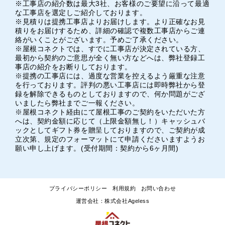
※工事店の紹介数は最大3社、お客様のご要望に沿って最適
な工事店を選定しご紹介しております。
※見積りは提携工事店よりお届けします。より正確なお見
積りをお届けするため、詳細の確認で複数工事店からご連
絡がいくことがございます。予めご了承ください。
※屋根コネクトでは、すでに工事店が決定されている方、
最初から契約のご意思が全く無い方などへは、弊社登録工
事店の紹介をお断りしております。
※提携の工事店には、過度な営業を控えるよう厳重な注意
を行っております。評判の悪い工事店には即時弊社から登
録を解除できるものとしておりますので、何か問題がござ
いましたら弊社までご一報ください。
※屋根コネクト経由にて屋根工事のご契約をいただいた方
へは、契約金額に応じて（上限金額無し！）キャッシュバ
ックとしてギフト券を贈呈しておりますので、ご契約が成
立次第、規定のフォーマットにて申請くださいますようお
願い申し上げます。(受付期間：契約から6ヶ月間)
プライバシーポリシー
利用規約
お問い合わせ
運営会社：株式会社Ageless