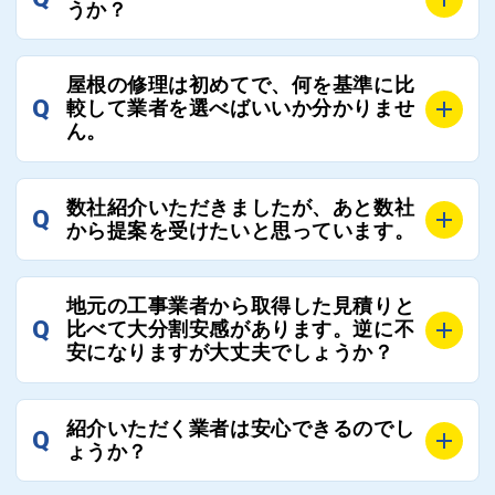
うか？
A
お客様のご要望をお聞きし、条件に合った工事業者を
屋根の修理は初めてで、何を基準に比
最大3社まで選定し、ご紹介いたします。
Q
較して業者を選べばいいか分かりませ
そのため、お客様に比較する業者を選定いただく必要
ん。
はございません。
A
選定基準はお客様によって異なりますが、価格はもち
数社紹介いただきましたが、あと数社
Q
ろんのこと、実績面や保証面、担当者の人柄や社歴、
から提案を受けたいと思っています。
近さやアフターフォローの充実度などを各社で比較
し、総合的に判断ください。
A
全国300社以上の登録業者がございますので、プラス
また、選定に迷った際などは屋根コネクト事務局へご
地元の工事業者から取得した見積りと
でご紹介の要望をいただければ、即時屋根コネクトに
Q
比べて大分割安感があります。逆に不
連絡いただければ、お客様の屋根修理を全面的にフォ
て対応させていただきます。お気軽にお申し付けくだ
安になりますが大丈夫でしょうか？
ローさせていただきます。お気軽にご相談ください。
さい。
A
残念ながら、リフォーム業界は費用の内訳に不透明な
紹介いただく業者は安心できるのでし
Q
部分が多く、一見同じ工事でも１００万円以上の差が
ょうか？
出る場合もあります。