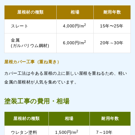
屋根材の種類
相場
耐用年数
2
スレート
4,000円/m
15年〜25年
金属
2
6,000円/m
20年～30年
(ガルバリウム鋼材)
屋根カバー工事（重ね葺き）
カバー工法は今ある屋根の上に新しい屋根を重ねるため、軽い
金属の屋根材が人気を集めています。
塗装工事の費用・相場
屋根材の種類
相場
耐用年数
2
ウレタン塗料
1,500円/m
7～10年