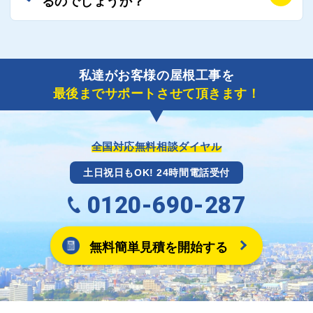
るのでしょうか？
り期間を短縮できる状況の工事業者を選定させていた
要書類の作成が不可欠です。
だきます。
保険を適用した工事実績の豊富な業者を紹介させてい
A
ご紹介しました工事業者との契約が成立し、工事が完
ただきます。
了しましたら、キャッシュバック(※)申込みフォーム
私達がお客様の屋根工事を
に各項目を入力いただいた上で送信してください。
最後までサポートさせて頂きます！
その内容を屋根コネクトが確認できた日時から翌月末
までには送付手配させていただきます。
※キャッシュバックの金額は契約金額によって異なり
ます。
全国対応無料相談ダイヤル
土日祝日もOK! 24時間電話受付
0120-690-287
無料簡単見積を開始する