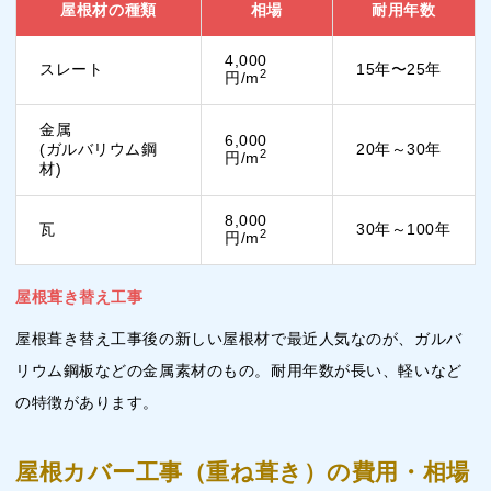
屋根材の種類
相場
耐用年数
4,000
スレート
15年〜25年
2
円/m
金属
6,000
(ガルバリウム鋼
20年～30年
2
円/m
材)
8,000
瓦
30年～100年
2
円/m
屋根葺き替え工事
屋根葺き替え工事後の新しい屋根材で最近人気なのが、ガルバ
リウム鋼板などの金属素材のもの。耐用年数が長い、軽いなど
の特徴があります。
屋根カバー工事（重ね葺き）の費用・相場