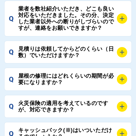
屋根コネクトではそのような不安を抱えてしまう屋根
A
屋根コネクトでは、お客様の安心を支える「優良工事
の修理において、適正で公正な工事業者選びのお手伝
業者を数社紹介いただき、どこも良い
業者チェック制度」を設けております。
対応をいただきました。その分、決定
いをさせていただくサイトでございます。
Q
屋根コネクトにて定期的にお客様アンケートを実施
した業者以外への断りがしづらいので
まだまだそのような業界だからこそ比較が重要になり
すが、連絡をお願いできますか？
し、そこで評価の低かった業者は事実確認の上で、屋
ますので、是非屋根コネクトを活用ください。
根コネクトの判断により即時登録を解除できる契約と
しております。
A
屋根コネクトにお任せください。屋根コネクトでは、
見積りは依頼してからどのくらい（日
Q
優良業者のみをご紹介できる体制により、お客様の安
工事業者へのお断りも無料で代行しております。
数）でいただけますか？
心と信頼を維持しております。
ご質問いただいたような、お客様が心苦しい思いをさ
れる必要はございませんので、いつでもお気軽にご相
A
工事業者にもよりますが、おおよそ現地調査後3日～1
談ください。
屋根の修理にはどれくらいの期間が必
Q
週間前後にはお届けできます。
要になりますか？
万が一１週間を過ぎても何の連絡もないなどがあれば
ご連絡いただき、屋根コネクトから直ちに紹介の工事
A
工事業者の状況や屋根の状態、工事の内容、天候によ
業者へ状況確認の連絡をし、即時対応するよう指示を
火災保険の適用を考えているのです
Q
って工事期間は変わりますが、目安としては、おおよ
が、対応できますか？
いたしますので、お気軽にお申し付けください。
そ3日～6日となります。
また、急ぎの場合などは屋根コネクトとしても全面的
A
もちろん対応可能です。
にご協力いたしますので、ご相談ください。可能な限
キャッシュバック(※)はいついただけ
Q
風災補償を適用される場合は、専門家による視察と必