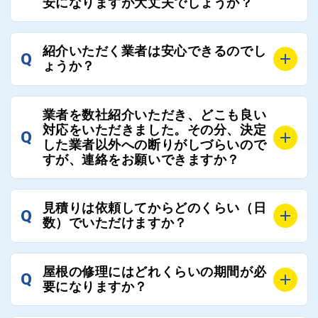
安になりますが大丈夫でしょうか？
ローさせていただきます。お気軽にご相談ください。
さい。
A
残念ながら、リフォーム業界は費用の内訳に不透明な
紹介いただく業者は安心できるのでし
Q
部分が多く、一見同じ工事でも１００万円以上の差が
ょうか？
出る場合もあります。
屋根コネクトではそのような不安を抱えてしまう屋根
A
屋根コネクトでは、お客様の安心を支える「優良工事
の修理において、適正で公正な工事業者選びのお手伝
業者を数社紹介いただき、どこも良い
業者チェック制度」を設けております。
対応をいただきました。その分、決定
いをさせていただくサイトでございます。
Q
屋根コネクトにて定期的にお客様アンケートを実施
した業者以外への断りがしづらいので
まだまだそのような業界だからこそ比較が重要になり
すが、連絡をお願いできますか？
し、そこで評価の低かった業者は事実確認の上で、屋
ますので、是非屋根コネクトを活用ください。
根コネクトの判断により即時登録を解除できる契約と
しております。
A
屋根コネクトにお任せください。屋根コネクトでは、
見積りは依頼してからどのくらい（日
Q
優良業者のみをご紹介できる体制により、お客様の安
工事業者へのお断りも無料で代行しております。
数）でいただけますか？
心と信頼を維持しております。
ご質問いただいたような、お客様が心苦しい思いをさ
れる必要はございませんので、いつでもお気軽にご相
A
工事業者にもよりますが、おおよそ現地調査後3日～1
談ください。
屋根の修理にはどれくらいの期間が必
Q
週間前後にはお届けできます。
要になりますか？
万が一１週間を過ぎても何の連絡もないなどがあれば
ご連絡いただき、屋根コネクトから直ちに紹介の工事