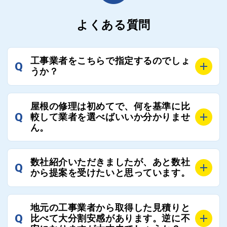
よくある質問
工事業者をこちらで指定するのでしょ
Q
うか？
A
お客様のご要望をお聞きし、条件に合った工事業者を
屋根の修理は初めてで、何を基準に比
最大3社まで選定し、ご紹介いたします。
Q
較して業者を選べばいいか分かりませ
そのため、お客様に比較する業者を選定いただく必要
ん。
はございません。
A
選定基準はお客様によって異なりますが、価格はもち
数社紹介いただきましたが、あと数社
Q
ろんのこと、実績面や保証面、担当者の人柄や社歴、
から提案を受けたいと思っています。
近さやアフターフォローの充実度などを各社で比較
し、総合的に判断ください。
A
全国300社以上の登録業者がございますので、プラス
また、選定に迷った際などは屋根コネクト事務局へご
地元の工事業者から取得した見積りと
でご紹介の要望をいただければ、即時屋根コネクトに
Q
比べて大分割安感があります。逆に不
連絡いただければ、お客様の屋根修理を全面的にフォ
て対応させていただきます。お気軽にお申し付けくだ