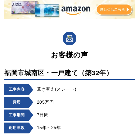
お客様の声
福岡市城南区・一戸建て（築32年）
葺き替え(スレート)
工事内容
205万円
費用
7日間
工事期間
15年～25年
耐用年数