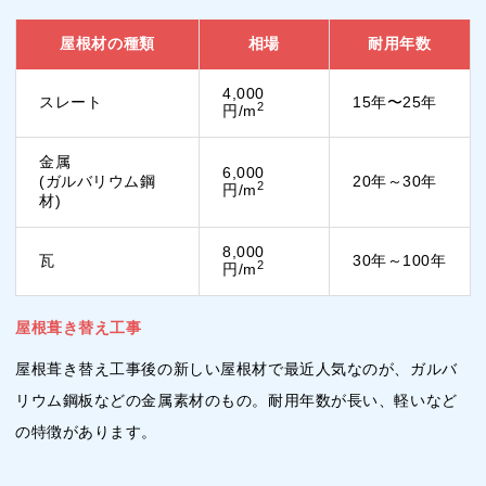
屋根材の種類
相場
耐用年数
4,000
スレート
15年〜25年
2
円/m
金属
6,000
(ガルバリウム鋼
20年～30年
2
円/m
材)
8,000
瓦
30年～100年
2
円/m
屋根葺き替え工事
屋根葺き替え工事後の新しい屋根材で最近人気なのが、ガルバ
リウム鋼板などの金属素材のもの。耐用年数が長い、軽いなど
の特徴があります。