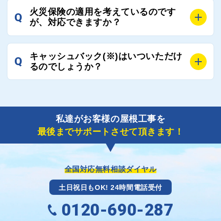
A
工事業者の状況や屋根の状態、工事の内容、天候によ
業者へ状況確認の連絡をし、即時対応するよう指示を
火災保険の適用を考えているのです
Q
って工事期間は変わりますが、目安としては、おおよ
が、対応できますか？
いたしますので、お気軽にお申し付けください。
そ3日～6日となります。
また、急ぎの場合などは屋根コネクトとしても全面的
A
もちろん対応可能です。
にご協力いたしますので、ご相談ください。可能な限
キャッシュバック(※)はいついただけ
Q
風災補償を適用される場合は、専門家による視察と必
るのでしょうか？
り期間を短縮できる状況の工事業者を選定させていた
要書類の作成が不可欠です。
だきます。
保険を適用した工事実績の豊富な業者を紹介させてい
A
ご紹介しました工事業者との契約が成立し、工事が完
ただきます。
了しましたら、キャッシュバック(※)申込みフォーム
私達がお客様の屋根工事を
に各項目を入力いただいた上で送信してください。
最後までサポートさせて頂きます！
その内容を屋根コネクトが確認できた日時から翌月末
までには送付手配させていただきます。
※キャッシュバックの金額は契約金額によって異なり
ます。
全国対応無料相談ダイヤル
土日祝日もOK! 24時間電話受付
0120-690-287