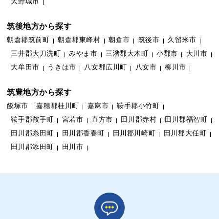
大野城市
筑後地方から探す
朝倉郡筑前町
朝倉郡東峰村
朝倉市
筑後市
久留米市
三井郡大刀洗町
みやま市
三潴郡大木町
小郡市
大川市
大牟田市
うきは市
八女郡広川町
八女市
柳川市
筑豊地方から探す
飯塚市
嘉穂郡桂川町
嘉麻市
鞍手郡小竹町
鞍手郡鞍手町
宮若市
直方市
田川郡赤村
田川郡福智町
田川郡糸田町
田川郡香春町
田川郡川崎町
田川郡大任町
田川郡添田町
田川市