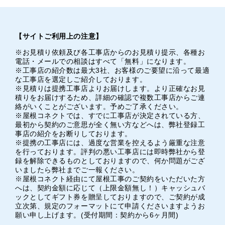
【サイトご利用上の注意】
※お見積り依頼及び各工事店からのお見積り提示、各種お
電話・メールでの相談はすべて「無料」になります。
※工事店の紹介数は最大3社、お客様のご要望に沿って最適
な工事店を選定しご紹介しております。
※見積りは提携工事店よりお届けします。より正確なお見
積りをお届けするため、詳細の確認で複数工事店からご連
絡がいくことがございます。予めご了承ください。
※屋根コネクトでは、すでに工事店が決定されている方、
最初から契約のご意思が全く無い方などへは、弊社登録工
事店の紹介をお断りしております。
※提携の工事店には、過度な営業を控えるよう厳重な注意
を行っております。評判の悪い工事店には即時弊社から登
録を解除できるものとしておりますので、何か問題がござ
いましたら弊社までご一報ください。
※屋根コネクト経由にて屋根工事のご契約をいただいた方
へは、契約金額に応じて（上限金額無し！）キャッシュバ
ックとしてギフト券を贈呈しておりますので、ご契約が成
立次第、規定のフォーマットにて申請くださいますようお
願い申し上げます。(受付期間：契約から6ヶ月間)