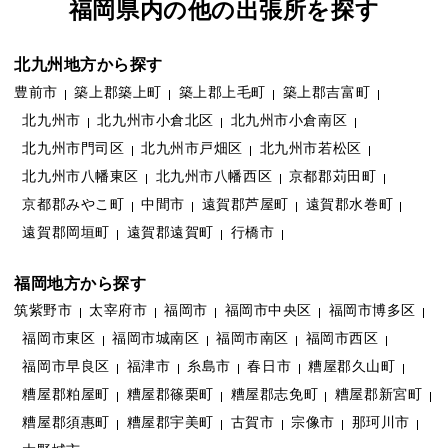
福岡県内の他の出張所を探す
北九州地方から探す
豊前市
築上郡築上町
築上郡上毛町
築上郡吉富町
北九州市
北九州市小倉北区
北九州市小倉南区
北九州市門司区
北九州市戸畑区
北九州市若松区
北九州市八幡東区
北九州市八幡西区
京都郡苅田町
京都郡みやこ町
中間市
遠賀郡芦屋町
遠賀郡水巻町
遠賀郡岡垣町
遠賀郡遠賀町
行橋市
福岡地方から探す
筑紫野市
太宰府市
福岡市
福岡市中央区
福岡市博多区
福岡市東区
福岡市城南区
福岡市南区
福岡市西区
福岡市早良区
福津市
糸島市
春日市
糟屋郡久山町
糟屋郡粕屋町
糟屋郡篠栗町
糟屋郡志免町
糟屋郡新宮町
糟屋郡須惠町
糟屋郡宇美町
古賀市
宗像市
那珂川市