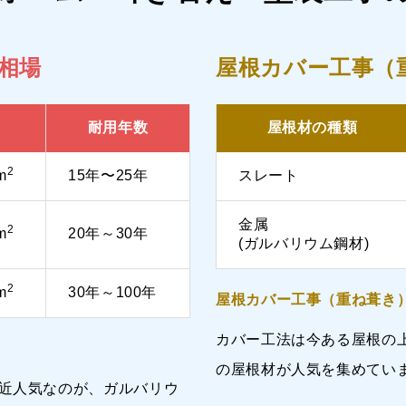
相場
屋根カバー工事（
耐用年数
屋根材の種類
2
m
15年〜25年
スレート
金属
2
m
20年～30年
(ガルバリウム鋼材)
2
m
30年～100年
屋根カバー工事（重ね葺き
カバー工法は今ある屋根の
の屋根材が人気を集めてい
近人気なのが、ガルバリウ