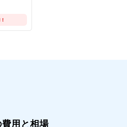
！
N！
の費用と相場