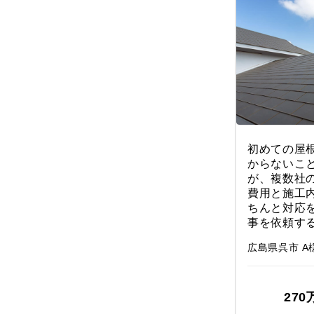
初めての屋
からないこ
が、複数社
費用と施工
ちんと対応
事を依頼す
広島県呉市 A
270