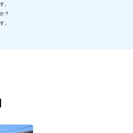
す。
か？
す。
例