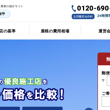
0120-690
事業者の紹介サイト
集中
24時
土日祝日もOK!
店の基準
屋根の費用相場
運営
郵便
〒
ご希