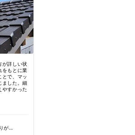
方が詳しい状
れをもとに業
ことで、マッ
じました。細
えやすかった
が...