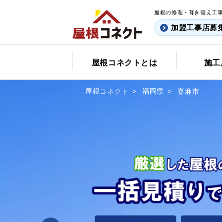
屋根の修理・葺き替え工
加盟工事店募
屋根コネクトとは
施工
屋根コネクト
福岡県
嘉麻市