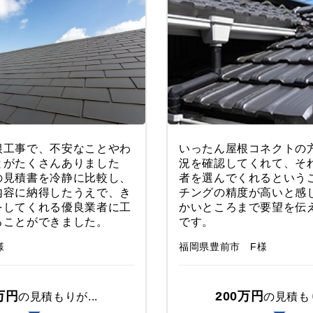
根工事で、不安なことやわ
いったん屋根コネクトの
とがたくさんありました
況を確認してくれて、そ
の見積書を冷静に比較し、
者を選んでくれるという
内容に納得したうえで、き
チングの精度が高いと感
をしてくれる優良業者に工
かいところまで要望を伝
ることができました。
です。
様
福岡県豊前市 F様
万円
200万円
の見積もりが...
の見積もり