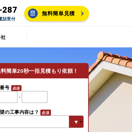
-287
無料簡単見積
間電話受付
会社
無料
簡単20秒一括見積もり依頼！
番号
-
望の工事内容は？