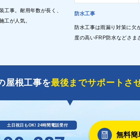
装工事。耐用年数が長く、
防水工事
施工が人気。
防水工事は雨漏り対策に欠
度の高いFRP防水などさま
の屋根工事を
最後までサポートさ
土日祝日もOK! 24時間電話受付
無料簡