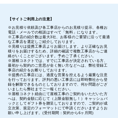
【サイトご利用上の注意】
※お見積り依頼及び各工事店からのお見積り提示、各種お
電話・メールでの相談はすべて「無料」になります。
※工事店の紹介数は最大3社、お客様のご要望に沿って最適
な工事店を選定しご紹介しております。
※見積りは提携工事店よりお届けします。より正確なお見
積りをお届けするため、詳細の確認で複数工事店からご連
絡がいくことがございます。予めご了承ください。
※屋根コネクトでは、すでに工事店が決定されている方、
最初から契約のご意思が全く無い方などへは、弊社登録工
事店の紹介をお断りしております。
※提携の工事店には、過度な営業を控えるよう厳重な注意
を行っております。評判の悪い工事店には即時弊社から登
録を解除できるものとしておりますので、何か問題がござ
いましたら弊社までご一報ください。
※屋根コネクト経由にて屋根工事のご契約をいただいた方
へは、契約金額に応じて（上限金額無し！）キャッシュバ
ックとしてギフト券を贈呈しておりますので、ご契約が成
立次第、規定のフォーマットにて申請くださいますようお
願い申し上げます。(受付期間：契約から6ヶ月間)