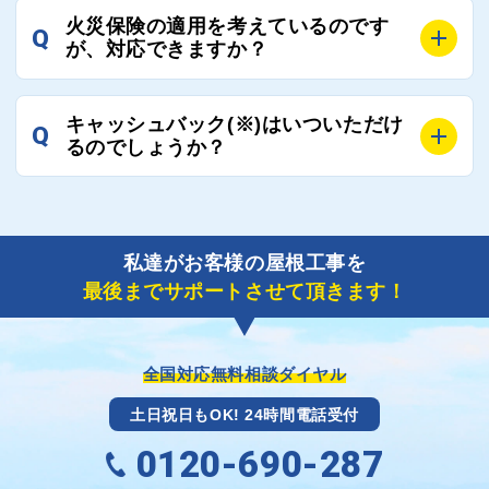
A
工事業者の状況や屋根の状態、工事の内容、天候によ
業者へ状況確認の連絡をし、即時対応するよう指示を
火災保険の適用を考えているのです
Q
って工事期間は変わりますが、目安としては、おおよ
が、対応できますか？
いたしますので、お気軽にお申し付けください。
そ3日～6日となります。
また、急ぎの場合などは屋根コネクトとしても全面的
A
もちろん対応可能です。
にご協力いたしますので、ご相談ください。可能な限
キャッシュバック(※)はいついただけ
Q
風災補償を適用される場合は、専門家による視察と必
るのでしょうか？
り期間を短縮できる状況の工事業者を選定させていた
要書類の作成が不可欠です。
だきます。
保険を適用した工事実績の豊富な業者を紹介させてい
A
ご紹介しました工事業者との契約が成立し、工事が完
ただきます。
了しましたら、キャッシュバック(※)申込みフォーム
私達がお客様の屋根工事を
に各項目を入力いただいた上で送信してください。
最後までサポートさせて頂きます！
その内容を屋根コネクトが確認できた日時から翌月末
までには送付手配させていただきます。
※キャッシュバックの金額は契約金額によって異なり
ます。
全国対応無料相談ダイヤル
土日祝日もOK! 24時間電話受付
0120-690-287