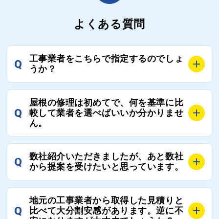
よくある質問
工事業者をこちらで指定するのでしょ
Q
うか？
A
お客様のご要望をお聞きし、条件に合った工事業者を
屋根の修理は初めてで、何を基準に比
最大3社まで選定し、ご紹介いたします。
Q
較して業者を選べばいいか分かりませ
そのため、お客様に比較する業者を選定いただく必要
ん。
はございません。
A
選定基準はお客様によって異なりますが、価格はもち
数社紹介いただきましたが、あと数社
Q
ろんのこと、実績面や保証面、担当者の人柄や社歴、
から提案を受けたいと思っています。
近さやアフターフォローの充実度などを各社で比較
し、総合的に判断ください。
A
全国300社以上の登録業者がございますので、プラス
また、選定に迷った際などは屋根コネクト事務局へご
地元の工事業者から取得した見積りと
でご紹介の要望をいただければ、即時屋根コネクトに
Q
比べて大分割安感があります。逆に不
連絡いただければ、お客様の屋根修理を全面的にフォ
て対応させていただきます。お気軽にお申し付けくだ