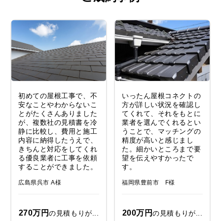
初めての屋根工事で、不
いったん屋根コネクトの
安なことやわからないこ
方が詳しい状況を確認し
とがたくさんありました
てくれて、それをもとに
が、複数社の見積書を冷
業者を選んでくれるとい
静に比較し、費用と施工
うことで、マッチングの
内容に納得したうえで、
精度が高いと感じまし
きちんと対応をしてくれ
た。細かいところまで要
る優良業者に工事を依頼
望を伝えやすかったで
することができました。
す。
広島県呉市 A様
福岡県豊前市 F様
270万円
200万円
の見積もりが...
の見積もりが...