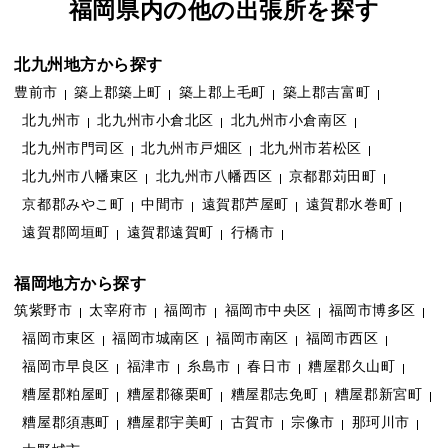
福岡県内の他の出張所を探す
北九州地方から探す
豊前市
築上郡築上町
築上郡上毛町
築上郡吉富町
北九州市
北九州市小倉北区
北九州市小倉南区
北九州市門司区
北九州市戸畑区
北九州市若松区
北九州市八幡東区
北九州市八幡西区
京都郡苅田町
京都郡みやこ町
中間市
遠賀郡芦屋町
遠賀郡水巻町
遠賀郡岡垣町
遠賀郡遠賀町
行橋市
福岡地方から探す
筑紫野市
太宰府市
福岡市
福岡市中央区
福岡市博多区
福岡市東区
福岡市城南区
福岡市南区
福岡市西区
福岡市早良区
福津市
糸島市
春日市
糟屋郡久山町
糟屋郡粕屋町
糟屋郡篠栗町
糟屋郡志免町
糟屋郡新宮町
糟屋郡須惠町
糟屋郡宇美町
古賀市
宗像市
那珂川市