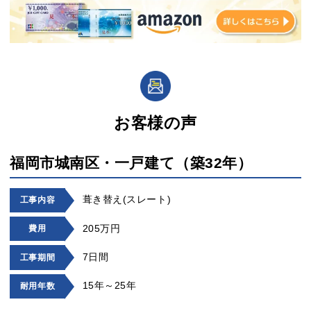
お客様の声
福岡市城南区・一戸建て（築32年）
葺き替え(スレート)
工事内容
205万円
費用
7日間
工事期間
15年～25年
耐用年数