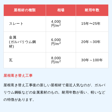
屋根材の種類
相場
耐用年数
4,000
スレート
15年〜25年
2
円/m
金属
6,000
(ガルバリウム鋼
20年～30年
2
円/m
材)
8,000
瓦
30年～100年
2
円/m
屋根葺き替え工事
屋根葺き替え工事後の新しい屋根材で最近人気なのが、ガルバ
リウム鋼板などの金属素材のもの。耐用年数が長い、軽いなど
の特徴があります。