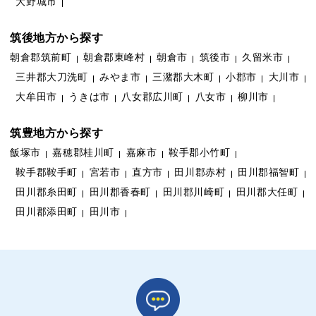
大野城市
筑後地方から探す
朝倉郡筑前町
朝倉郡東峰村
朝倉市
筑後市
久留米市
三井郡大刀洗町
みやま市
三潴郡大木町
小郡市
大川市
大牟田市
うきは市
八女郡広川町
八女市
柳川市
筑豊地方から探す
飯塚市
嘉穂郡桂川町
嘉麻市
鞍手郡小竹町
鞍手郡鞍手町
宮若市
直方市
田川郡赤村
田川郡福智町
田川郡糸田町
田川郡香春町
田川郡川崎町
田川郡大任町
田川郡添田町
田川市