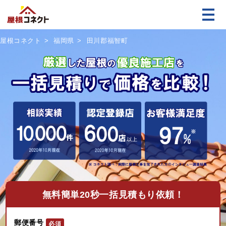
屋根コネクト
福岡県
田川郡福智町
無料
簡単20秒一括見積もり依頼！
郵便番号