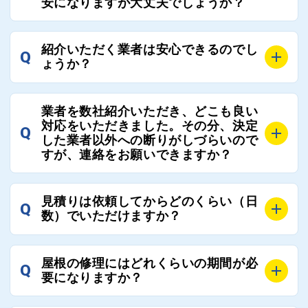
安になりますが大丈夫でしょうか？
ローさせていただきます。お気軽にご相談ください。
さい。
A
残念ながら、リフォーム業界は費用の内訳に不透明な
紹介いただく業者は安心できるのでし
Q
部分が多く、一見同じ工事でも１００万円以上の差が
ょうか？
出る場合もあります。
屋根コネクトではそのような不安を抱えてしまう屋根
A
屋根コネクトでは、お客様の安心を支える「優良工事
の修理において、適正で公正な工事業者選びのお手伝
業者を数社紹介いただき、どこも良い
業者チェック制度」を設けております。
対応をいただきました。その分、決定
いをさせていただくサイトでございます。
Q
屋根コネクトにて定期的にお客様アンケートを実施
した業者以外への断りがしづらいので
まだまだそのような業界だからこそ比較が重要になり
すが、連絡をお願いできますか？
し、そこで評価の低かった業者は事実確認の上で、屋
ますので、是非屋根コネクトを活用ください。
根コネクトの判断により即時登録を解除できる契約と
しております。
A
屋根コネクトにお任せください。屋根コネクトでは、
見積りは依頼してからどのくらい（日
Q
優良業者のみをご紹介できる体制により、お客様の安
工事業者へのお断りも無料で代行しております。
数）でいただけますか？
心と信頼を維持しております。
ご質問いただいたような、お客様が心苦しい思いをさ
れる必要はございませんので、いつでもお気軽にご相
A
工事業者にもよりますが、おおよそ現地調査後3日～1
談ください。
屋根の修理にはどれくらいの期間が必
Q
週間前後にはお届けできます。
要になりますか？
万が一１週間を過ぎても何の連絡もないなどがあれば
ご連絡いただき、屋根コネクトから直ちに紹介の工事