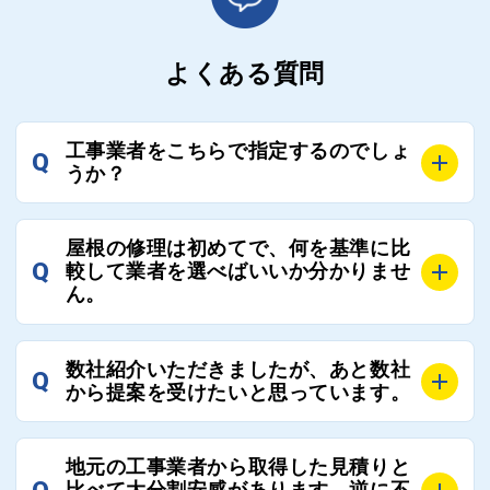
よくある質問
工事業者をこちらで指定するのでしょ
Q
うか？
A
お客様のご要望をお聞きし、条件に合った工事業者を
屋根の修理は初めてで、何を基準に比
最大3社まで選定し、ご紹介いたします。
Q
較して業者を選べばいいか分かりませ
そのため、お客様に比較する業者を選定いただく必要
ん。
はございません。
A
選定基準はお客様によって異なりますが、価格はもち
数社紹介いただきましたが、あと数社
Q
ろんのこと、実績面や保証面、担当者の人柄や社歴、
から提案を受けたいと思っています。
近さやアフターフォローの充実度などを各社で比較
し、総合的に判断ください。
A
全国300社以上の登録業者がございますので、プラス
また、選定に迷った際などは屋根コネクト事務局へご
地元の工事業者から取得した見積りと
でご紹介の要望をいただければ、即時屋根コネクトに