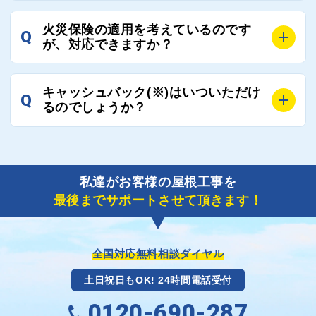
ご連絡いただき、屋根コネクトから直ちに紹介の工事
A
工事業者の状況や屋根の状態、工事の内容、天候によ
業者へ状況確認の連絡をし、即時対応するよう指示を
火災保険の適用を考えているのです
Q
って工事期間は変わりますが、目安としては、おおよ
が、対応できますか？
いたしますので、お気軽にお申し付けください。
そ3日～6日となります。
また、急ぎの場合などは屋根コネクトとしても全面的
A
もちろん対応可能です。
にご協力いたしますので、ご相談ください。可能な限
キャッシュバック(※)はいついただけ
Q
風災補償を適用される場合は、専門家による視察と必
るのでしょうか？
り期間を短縮できる状況の工事業者を選定させていた
要書類の作成が不可欠です。
だきます。
保険を適用した工事実績の豊富な業者を紹介させてい
A
ご紹介しました工事業者との契約が成立し、工事が完
ただきます。
了しましたら、キャッシュバック(※)申込みフォーム
私達がお客様の屋根工事を
に各項目を入力いただいた上で送信してください。
最後までサポートさせて頂きます！
その内容を屋根コネクトが確認できた日時から翌月末
までには送付手配させていただきます。
※キャッシュバックの金額は契約金額によって異なり
ます。
全国対応無料相談ダイヤル
土日祝日もOK! 24時間電話受付
0120-690-287