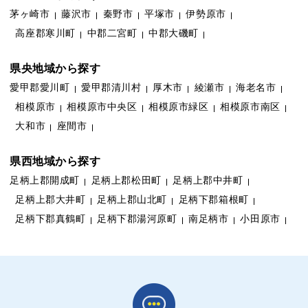
茅ヶ崎市
藤沢市
秦野市
平塚市
伊勢原市
高座郡寒川町
中郡二宮町
中郡大磯町
県央地域から探す
愛甲郡愛川町
愛甲郡清川村
厚木市
綾瀬市
海老名市
相模原市
相模原市中央区
相模原市緑区
相模原市南区
大和市
座間市
県西地域から探す
足柄上郡開成町
足柄上郡松田町
足柄上郡中井町
足柄上郡大井町
足柄上郡山北町
足柄下郡箱根町
足柄下郡真鶴町
足柄下郡湯河原町
南足柄市
小田原市