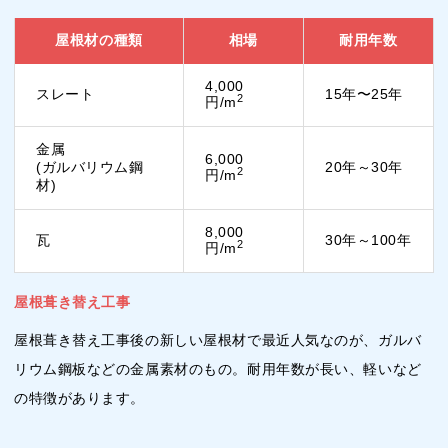
屋根材の種類
相場
耐用年数
4,000
スレート
15年〜25年
2
円/m
金属
6,000
(ガルバリウム鋼
20年～30年
2
円/m
材)
8,000
瓦
30年～100年
2
円/m
屋根葺き替え工事
屋根葺き替え工事後の新しい屋根材で最近人気なのが、ガルバ
リウム鋼板などの金属素材のもの。耐用年数が長い、軽いなど
の特徴があります。