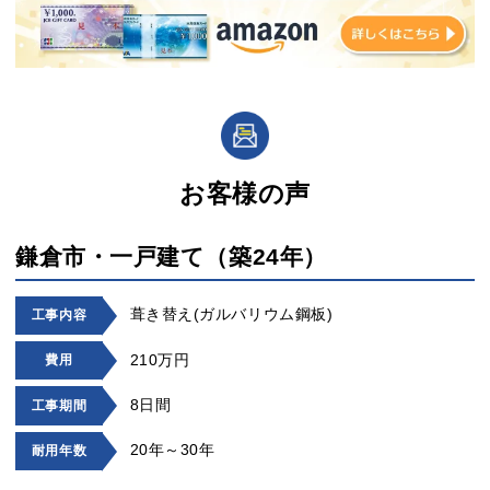
お客様の声
鎌倉市・一戸建て（築24年）
葺き替え(ガルバリウム鋼板)
工事内容
210万円
費用
8日間
工事期間
20年～30年
耐用年数