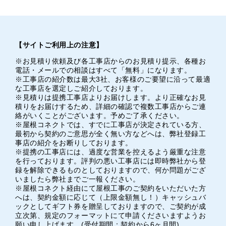
【サイトご利用上の注意】
※お見積り依頼及び各工事店からのお見積り提示、各種お
電話・メールでの相談はすべて「無料」になります。
※工事店の紹介数は最大3社、お客様のご要望に沿って最適
な工事店を選定しご紹介しております。
※見積りは提携工事店よりお届けします。より正確なお見
積りをお届けするため、詳細の確認で複数工事店からご連
絡がいくことがございます。予めご了承ください。
※屋根コネクトでは、すでに工事店が決定されている方、
最初から契約のご意思が全く無い方などへは、弊社登録工
事店の紹介をお断りしております。
※提携の工事店には、過度な営業を控えるよう厳重な注意
を行っております。評判の悪い工事店には即時弊社から登
録を解除できるものとしておりますので、何か問題がござ
いましたら弊社までご一報ください。
※屋根コネクト経由にて屋根工事のご契約をいただいた方
へは、契約金額に応じて（上限金額無し！）キャッシュバ
ックとしてギフト券を贈呈しておりますので、ご契約が成
立次第、規定のフォーマットにて申請くださいますようお
願い申し上げます。(受付期間：契約から6ヶ月間)