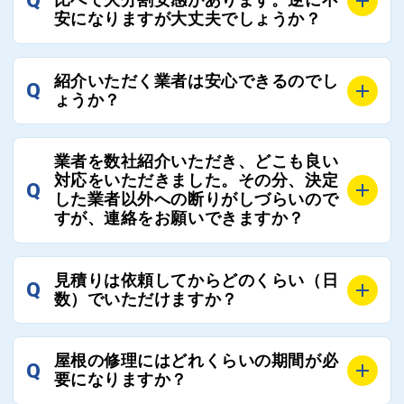
Q
比べて大分割安感があります。逆に不
連絡いただければ、お客様の屋根修理を全面的にフォ
て対応させていただきます。お気軽にお申し付けくだ
安になりますが大丈夫でしょうか？
ローさせていただきます。お気軽にご相談ください。
さい。
A
残念ながら、リフォーム業界は費用の内訳に不透明な
紹介いただく業者は安心できるのでし
Q
部分が多く、一見同じ工事でも１００万円以上の差が
ょうか？
出る場合もあります。
屋根コネクトではそのような不安を抱えてしまう屋根
A
屋根コネクトでは、お客様の安心を支える「優良工事
の修理において、適正で公正な工事業者選びのお手伝
業者を数社紹介いただき、どこも良い
業者チェック制度」を設けております。
対応をいただきました。その分、決定
いをさせていただくサイトでございます。
Q
屋根コネクトにて定期的にお客様アンケートを実施
した業者以外への断りがしづらいので
まだまだそのような業界だからこそ比較が重要になり
すが、連絡をお願いできますか？
し、そこで評価の低かった業者は事実確認の上で、屋
ますので、是非屋根コネクトを活用ください。
根コネクトの判断により即時登録を解除できる契約と
しております。
A
屋根コネクトにお任せください。屋根コネクトでは、
見積りは依頼してからどのくらい（日
Q
優良業者のみをご紹介できる体制により、お客様の安
工事業者へのお断りも無料で代行しております。
数）でいただけますか？
心と信頼を維持しております。
ご質問いただいたような、お客様が心苦しい思いをさ
れる必要はございませんので、いつでもお気軽にご相
A
工事業者にもよりますが、おおよそ現地調査後3日～1
談ください。
屋根の修理にはどれくらいの期間が必
Q
週間前後にはお届けできます。
要になりますか？
万が一１週間を過ぎても何の連絡もないなどがあれば