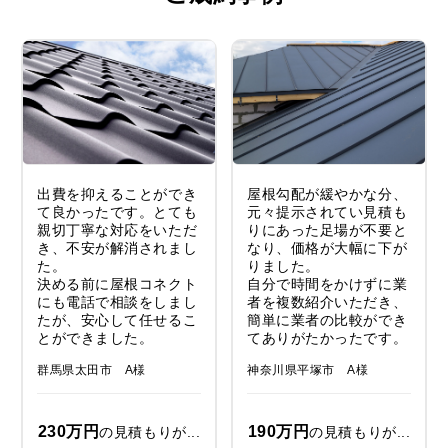
出費を抑えることができ
屋根勾配が緩やかな分、
て良かったです。とても
元々提示されてい見積も
親切丁寧な対応をいただ
りにあった足場が不要と
き、不安が解消されまし
なり、価格が大幅に下が
た。
りました。
決める前に屋根コネクト
自分で時間をかけずに業
にも電話で相談をしまし
者を複数紹介いただき、
たが、安心して任せるこ
簡単に業者の比較ができ
とができました。
てありがたかったです。
群馬県太田市 A様
神奈川県平塚市 A様
230万円
190万円
の見積もりが...
の見積もりが...