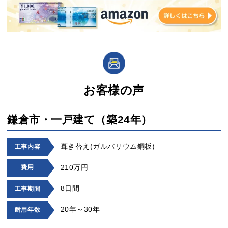
お客様の声
鎌倉市・一戸建て（築24年）
葺き替え(ガルバリウム鋼板)
工事内容
210万円
費用
8日間
工事期間
20年～30年
耐用年数