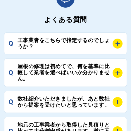
よくある質問
工事業者をこちらで指定するのでしょ
Q
うか？
A
お客様のご要望をお聞きし、条件に合った工事業者を
屋根の修理は初めてで、何を基準に比
最大3社まで選定し、ご紹介いたします。
Q
較して業者を選べばいいか分かりませ
そのため、お客様に比較する業者を選定いただく必要
ん。
はございません。
A
選定基準はお客様によって異なりますが、価格はもち
数社紹介いただきましたが、あと数社
Q
ろんのこと、実績面や保証面、担当者の人柄や社歴、
から提案を受けたいと思っています。
近さやアフターフォローの充実度などを各社で比較
し、総合的に判断ください。
A
全国300社以上の登録業者がございますので、プラス
また、選定に迷った際などは屋根コネクト事務局へご
地元の工事業者から取得した見積りと
でご紹介の要望をいただければ、即時屋根コネクトに