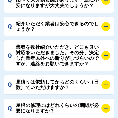
Q
比べて大分割安感があります。逆に不
連絡いただければ、お客様の屋根修理を全面的にフォ
て対応させていただきます。お気軽にお申し付けくだ
安になりますが大丈夫でしょうか？
ローさせていただきます。お気軽にご相談ください。
さい。
A
残念ながら、リフォーム業界は費用の内訳に不透明な
紹介いただく業者は安心できるのでし
Q
部分が多く、一見同じ工事でも１００万円以上の差が
ょうか？
出る場合もあります。
屋根コネクトではそのような不安を抱えてしまう屋根
A
屋根コネクトでは、お客様の安心を支える「優良工事
の修理において、適正で公正な工事業者選びのお手伝
業者を数社紹介いただき、どこも良い
業者チェック制度」を設けております。
対応をいただきました。その分、決定
いをさせていただくサイトでございます。
Q
屋根コネクトにて定期的にお客様アンケートを実施
した業者以外への断りがしづらいので
まだまだそのような業界だからこそ比較が重要になり
すが、連絡をお願いできますか？
し、そこで評価の低かった業者は事実確認の上で、屋
ますので、是非屋根コネクトを活用ください。
根コネクトの判断により即時登録を解除できる契約と
しております。
A
屋根コネクトにお任せください。屋根コネクトでは、
見積りは依頼してからどのくらい（日
Q
優良業者のみをご紹介できる体制により、お客様の安
工事業者へのお断りも無料で代行しております。
数）でいただけますか？
心と信頼を維持しております。
ご質問いただいたような、お客様が心苦しい思いをさ
れる必要はございませんので、いつでもお気軽にご相
A
工事業者にもよりますが、おおよそ現地調査後3日～1
談ください。
屋根の修理にはどれくらいの期間が必
Q
週間前後にはお届けできます。
要になりますか？
万が一１週間を過ぎても何の連絡もないなどがあれば