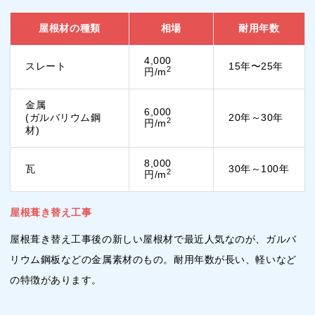
屋根材の種類
相場
耐用年数
4,000
スレート
15年〜25年
2
円/m
金属
6,000
(ガルバリウム鋼
20年～30年
2
円/m
材)
8,000
瓦
30年～100年
2
円/m
屋根葺き替え工事
屋根葺き替え工事後の新しい屋根材で最近人気なのが、ガルバ
リウム鋼板などの金属素材のもの。耐用年数が長い、軽いなど
の特徴があります。