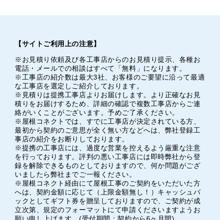
【サイトご利用上の注意】
※お見積り依頼及び各工事店からのお見積り提示、各種お
電話・メールでの相談はすべて「無料」になります。
※工事店の紹介数は最大3社、お客様のご要望に沿って最適
な工事店を選定しご紹介しております。
※見積りは提携工事店よりお届けします。より正確なお見
積りをお届けするため、詳細の確認で複数工事店からご連
絡がいくことがございます。予めご了承ください。
※屋根コネクトでは、すでに工事店が決定されている方、
最初から契約のご意思が全く無い方などへは、弊社登録工
事店の紹介をお断りしております。
※提携の工事店には、過度な営業を控えるよう厳重な注意
を行っております。評判の悪い工事店には即時弊社から登
録を解除できるものとしておりますので、何か問題がござ
いましたら弊社までご一報ください。
※屋根コネクト経由にて屋根工事のご契約をいただいた方
へは、契約金額に応じて（上限金額無し！）キャッシュバ
ックとしてギフト券を贈呈しておりますので、ご契約が成
立次第、規定のフォーマットにて申請くださいますようお
願い申し上げます。(受付期間：契約から6ヶ月間)