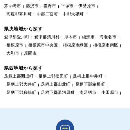
茅ヶ崎市
藤沢市
秦野市
平塚市
伊勢原市
高座郡寒川町
中郡二宮町
中郡大磯町
県央地域から探す
愛甲郡愛川町
愛甲郡清川村
厚木市
綾瀬市
海老名市
相模原市
相模原市中央区
相模原市緑区
相模原市南区
大和市
座間市
県西地域から探す
足柄上郡開成町
足柄上郡松田町
足柄上郡中井町
足柄上郡大井町
足柄上郡山北町
足柄下郡箱根町
足柄下郡真鶴町
足柄下郡湯河原町
南足柄市
小田原市