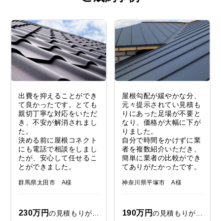
出費を抑えることができ
屋根勾配が緩やかな分、
て良かったです。とても
元々提示されてい見積も
親切丁寧な対応をいただ
りにあった足場が不要と
き、不安が解消されまし
なり、価格が大幅に下が
た。
りました。
決める前に屋根コネクト
自分で時間をかけずに業
にも電話で相談をしまし
者を複数紹介いただき、
たが、安心して任せるこ
簡単に業者の比較ができ
とができました。
てありがたかったです。
群馬県太田市 A様
神奈川県平塚市 A様
230万円
190万円
の見積もりが...
の見積もりが...