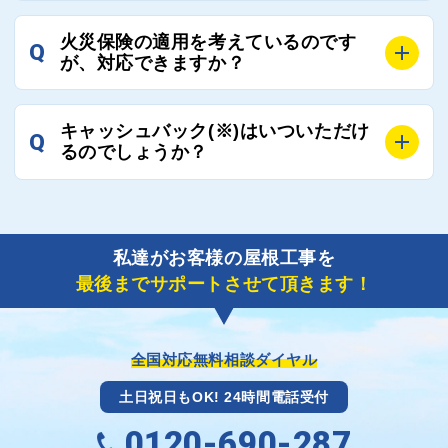
ご連絡いただき、屋根コネクトから直ちに紹介の工事
A
工事業者の状況や屋根の状態、工事の内容、天候によ
業者へ状況確認の連絡をし、即時対応するよう指示を
火災保険の適用を考えているのです
Q
って工事期間は変わりますが、目安としては、おおよ
が、対応できますか？
いたしますので、お気軽にお申し付けください。
そ3日～6日となります。
また、急ぎの場合などは屋根コネクトとしても全面的
A
もちろん対応可能です。
にご協力いたしますので、ご相談ください。可能な限
キャッシュバック(※)はいついただけ
Q
風災補償を適用される場合は、専門家による視察と必
るのでしょうか？
り期間を短縮できる状況の工事業者を選定させていた
要書類の作成が不可欠です。
だきます。
保険を適用した工事実績の豊富な業者を紹介させてい
A
ご紹介しました工事業者との契約が成立し、工事が完
ただきます。
了しましたら、キャッシュバック(※)申込みフォーム
私達がお客様の屋根工事を
に各項目を入力いただいた上で送信してください。
最後までサポートさせて頂きます！
その内容を屋根コネクトが確認できた日時から翌月末
までには送付手配させていただきます。
※キャッシュバックの金額は契約金額によって異なり
ます。
全国対応無料相談ダイヤル
土日祝日もOK! 24時間電話受付
0120-690-287