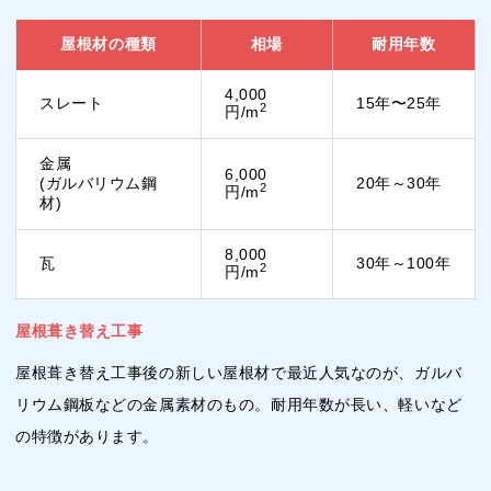
屋根材の種類
相場
耐用年数
4,000
スレート
15年〜25年
2
円/m
金属
6,000
(ガルバリウム鋼
20年～30年
2
円/m
材)
8,000
瓦
30年～100年
2
円/m
屋根葺き替え工事
屋根葺き替え工事後の新しい屋根材で最近人気なのが、ガルバ
リウム鋼板などの金属素材のもの。耐用年数が長い、軽いなど
の特徴があります。