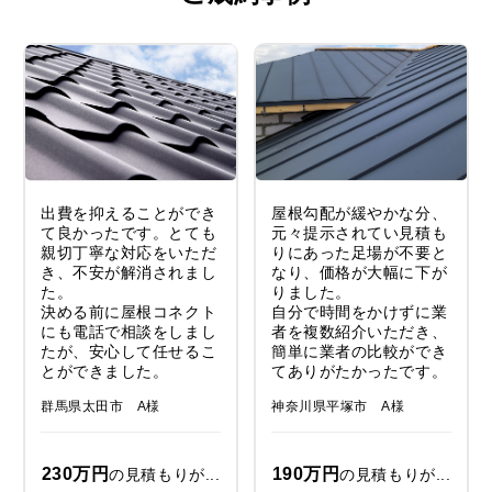
出費を抑えることができ
屋根勾配が緩やかな分、
て良かったです。とても
元々提示されてい見積も
親切丁寧な対応をいただ
りにあった足場が不要と
き、不安が解消されまし
なり、価格が大幅に下が
た。
りました。
決める前に屋根コネクト
自分で時間をかけずに業
にも電話で相談をしまし
者を複数紹介いただき、
たが、安心して任せるこ
簡単に業者の比較ができ
とができました。
てありがたかったです。
群馬県太田市 A様
神奈川県平塚市 A様
230万円
190万円
の見積もりが...
の見積もりが...