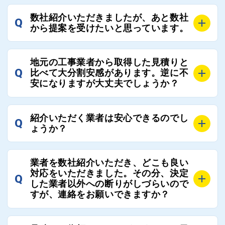
A
選定基準はお客様によって異なりますが、価格はもち
数社紹介いただきましたが、あと数社
Q
ろんのこと、実績面や保証面、担当者の人柄や社歴、
から提案を受けたいと思っています。
近さやアフターフォローの充実度などを各社で比較
し、総合的に判断ください。
A
全国300社以上の登録業者がございますので、プラス
また、選定に迷った際などは屋根コネクト事務局へご
地元の工事業者から取得した見積りと
でご紹介の要望をいただければ、即時屋根コネクトに
Q
比べて大分割安感があります。逆に不
連絡いただければ、お客様の屋根修理を全面的にフォ
て対応させていただきます。お気軽にお申し付けくだ
安になりますが大丈夫でしょうか？
ローさせていただきます。お気軽にご相談ください。
さい。
A
残念ながら、リフォーム業界は費用の内訳に不透明な
紹介いただく業者は安心できるのでし
Q
部分が多く、一見同じ工事でも１００万円以上の差が
ょうか？
出る場合もあります。
屋根コネクトではそのような不安を抱えてしまう屋根
A
屋根コネクトでは、お客様の安心を支える「優良工事
の修理において、適正で公正な工事業者選びのお手伝
業者を数社紹介いただき、どこも良い
業者チェック制度」を設けております。
対応をいただきました。その分、決定
いをさせていただくサイトでございます。
Q
屋根コネクトにて定期的にお客様アンケートを実施
した業者以外への断りがしづらいので
まだまだそのような業界だからこそ比較が重要になり
すが、連絡をお願いできますか？
し、そこで評価の低かった業者は事実確認の上で、屋
ますので、是非屋根コネクトを活用ください。
根コネクトの判断により即時登録を解除できる契約と
しております。
A
屋根コネクトにお任せください。屋根コネクトでは、