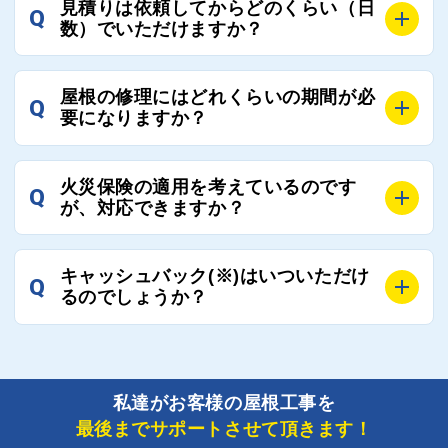
見積りは依頼してからどのくらい（日
Q
優良業者のみをご紹介できる体制により、お客様の安
工事業者へのお断りも無料で代行しております。
数）でいただけますか？
心と信頼を維持しております。
ご質問いただいたような、お客様が心苦しい思いをさ
れる必要はございませんので、いつでもお気軽にご相
A
工事業者にもよりますが、おおよそ現地調査後3日～1
談ください。
屋根の修理にはどれくらいの期間が必
Q
週間前後にはお届けできます。
要になりますか？
万が一１週間を過ぎても何の連絡もないなどがあれば
ご連絡いただき、屋根コネクトから直ちに紹介の工事
A
工事業者の状況や屋根の状態、工事の内容、天候によ
業者へ状況確認の連絡をし、即時対応するよう指示を
火災保険の適用を考えているのです
Q
って工事期間は変わりますが、目安としては、おおよ
が、対応できますか？
いたしますので、お気軽にお申し付けください。
そ3日～6日となります。
また、急ぎの場合などは屋根コネクトとしても全面的
A
もちろん対応可能です。
にご協力いたしますので、ご相談ください。可能な限
キャッシュバック(※)はいついただけ
Q
風災補償を適用される場合は、専門家による視察と必
るのでしょうか？
り期間を短縮できる状況の工事業者を選定させていた
要書類の作成が不可欠です。
だきます。
保険を適用した工事実績の豊富な業者を紹介させてい
A
ご紹介しました工事業者との契約が成立し、工事が完
ただきます。
了しましたら、キャッシュバック(※)申込みフォーム
私達がお客様の屋根工事を
に各項目を入力いただいた上で送信してください。
最後までサポートさせて頂きます！
その内容を屋根コネクトが確認できた日時から翌月末