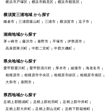
横浜市戸塚区
横浜市鶴見区
横浜市都筑区
横須賀三浦地域 から探す
鎌倉市
三浦郡葉山町
三浦市
横須賀市
逗子市
湘南地域から探す
茅ヶ崎市
藤沢市
秦野市
平塚市
伊勢原市
高座郡寒川町
中郡二宮町
中郡大磯町
県央地域から探す
愛甲郡愛川町
愛甲郡清川村
厚木市
綾瀬市
海老名市
相模原市
相模原市中央区
相模原市緑区
相模原市南区
大和市
座間市
県西地域から探す
足柄上郡開成町
足柄上郡松田町
足柄上郡中井町
足柄上郡大井町
足柄上郡山北町
足柄下郡箱根町