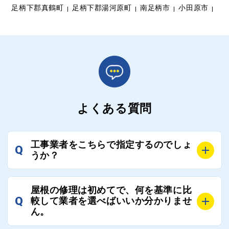
足柄下郡真鶴町
足柄下郡湯河原町
南足柄市
小田原市
よくある質問
工事業者をこちらで指定するのでしょ
Q
うか？
A
お客様のご要望をお聞きし、条件に合った工事業者を
屋根の修理は初めてで、何を基準に比
最大3社まで選定し、ご紹介いたします。
Q
較して業者を選べばいいか分かりませ
そのため、お客様に比較する業者を選定いただく必要
ん。
はございません。