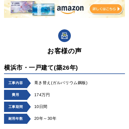
お客様の声
横浜市・一戸建て(築26年)
葺き替え(ガルバリウム鋼板)
工事内容
174万円
費用
10日間
工事期間
20年～30年
耐用年数