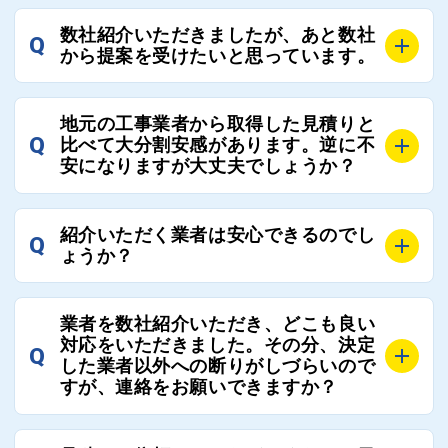
A
選定基準はお客様によって異なりますが、価格はもち
数社紹介いただきましたが、あと数社
Q
ろんのこと、実績面や保証面、担当者の人柄や社歴、
から提案を受けたいと思っています。
近さやアフターフォローの充実度などを各社で比較
し、総合的に判断ください。
A
全国300社以上の登録業者がございますので、プラス
また、選定に迷った際などは屋根コネクト事務局へご
地元の工事業者から取得した見積りと
でご紹介の要望をいただければ、即時屋根コネクトに
Q
比べて大分割安感があります。逆に不
連絡いただければ、お客様の屋根修理を全面的にフォ
て対応させていただきます。お気軽にお申し付けくだ
安になりますが大丈夫でしょうか？
ローさせていただきます。お気軽にご相談ください。
さい。
A
残念ながら、リフォーム業界は費用の内訳に不透明な
紹介いただく業者は安心できるのでし
Q
部分が多く、一見同じ工事でも１００万円以上の差が
ょうか？
出る場合もあります。
屋根コネクトではそのような不安を抱えてしまう屋根
A
屋根コネクトでは、お客様の安心を支える「優良工事
の修理において、適正で公正な工事業者選びのお手伝
業者を数社紹介いただき、どこも良い
業者チェック制度」を設けております。
対応をいただきました。その分、決定
いをさせていただくサイトでございます。
Q
屋根コネクトにて定期的にお客様アンケートを実施
した業者以外への断りがしづらいので
まだまだそのような業界だからこそ比較が重要になり
すが、連絡をお願いできますか？
し、そこで評価の低かった業者は事実確認の上で、屋
ますので、是非屋根コネクトを活用ください。
根コネクトの判断により即時登録を解除できる契約と
しております。
A
屋根コネクトにお任せください。屋根コネクトでは、