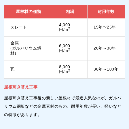
屋根材の種類
相場
耐用年数
4,000
スレート
15年〜25年
2
円/m
金属
6,000
(ガルバリウム鋼
20年～30年
2
円/m
材)
8,000
瓦
30年～100年
2
円/m
屋根葺き替え工事
屋根葺き替え工事後の新しい屋根材で最近人気なのが、ガルバ
リウム鋼板などの金属素材のもの。耐用年数が長い、軽いなど
の特徴があります。