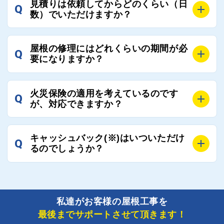
見積りは依頼してからどのくらい（日
Q
優良業者のみをご紹介できる体制により、お客様の安
工事業者へのお断りも無料で代行しております。
数）でいただけますか？
心と信頼を維持しております。
ご質問いただいたような、お客様が心苦しい思いをさ
れる必要はございませんので、いつでもお気軽にご相
A
工事業者にもよりますが、おおよそ現地調査後3日～1
談ください。
屋根の修理にはどれくらいの期間が必
Q
週間前後にはお届けできます。
要になりますか？
万が一１週間を過ぎても何の連絡もないなどがあれば
ご連絡いただき、屋根コネクトから直ちに紹介の工事
A
工事業者の状況や屋根の状態、工事の内容、天候によ
業者へ状況確認の連絡をし、即時対応するよう指示を
火災保険の適用を考えているのです
Q
って工事期間は変わりますが、目安としては、おおよ
が、対応できますか？
いたしますので、お気軽にお申し付けください。
そ3日～6日となります。
また、急ぎの場合などは屋根コネクトとしても全面的
A
もちろん対応可能です。
にご協力いたしますので、ご相談ください。可能な限
キャッシュバック(※)はいついただけ
Q
風災補償を適用される場合は、専門家による視察と必
るのでしょうか？
り期間を短縮できる状況の工事業者を選定させていた
要書類の作成が不可欠です。
だきます。
保険を適用した工事実績の豊富な業者を紹介させてい
A
ご紹介しました工事業者との契約が成立し、工事が完
ただきます。
了しましたら、キャッシュバック(※)申込みフォーム
私達がお客様の屋根工事を
に各項目を入力いただいた上で送信してください。
最後までサポートさせて頂きます！
その内容を屋根コネクトが確認できた日時から翌月末