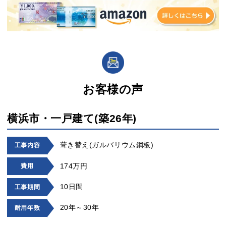
お客様の声
横浜市・一戸建て(築26年)
葺き替え(ガルバリウム鋼板)
工事内容
174万円
費用
10日間
工事期間
20年～30年
耐用年数