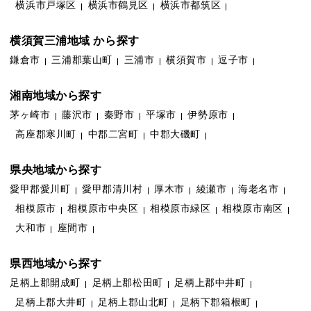
横浜市戸塚区
横浜市鶴見区
横浜市都筑区
横須賀三浦地域 から探す
鎌倉市
三浦郡葉山町
三浦市
横須賀市
逗子市
湘南地域から探す
茅ヶ崎市
藤沢市
秦野市
平塚市
伊勢原市
高座郡寒川町
中郡二宮町
中郡大磯町
県央地域から探す
愛甲郡愛川町
愛甲郡清川村
厚木市
綾瀬市
海老名市
相模原市
相模原市中央区
相模原市緑区
相模原市南区
大和市
座間市
県西地域から探す
足柄上郡開成町
足柄上郡松田町
足柄上郡中井町
足柄上郡大井町
足柄上郡山北町
足柄下郡箱根町