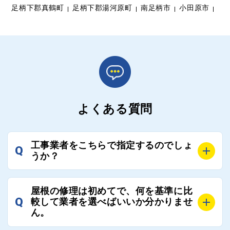
足柄下郡真鶴町
足柄下郡湯河原町
南足柄市
小田原市
よくある質問
工事業者をこちらで指定するのでしょ
Q
うか？
A
お客様のご要望をお聞きし、条件に合った工事業者を
屋根の修理は初めてで、何を基準に比
最大3社まで選定し、ご紹介いたします。
Q
較して業者を選べばいいか分かりませ
そのため、お客様に比較する業者を選定いただく必要
ん。
はございません。