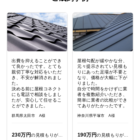
出費を抑えることができ
屋根勾配が緩やかな分、
て良かったです。とても
元々提示されてい見積も
親切丁寧な対応をいただ
りにあった足場が不要と
き、不安が解消されまし
なり、価格が大幅に下が
た。
りました。
決める前に屋根コネクト
自分で時間をかけずに業
にも電話で相談をしまし
者を複数紹介いただき、
たが、安心して任せるこ
簡単に業者の比較ができ
とができました。
てありがたかったです。
群馬県太田市 A様
神奈川県平塚市 A様
230万円
190万円
の見積もりが...
の見積もりが...