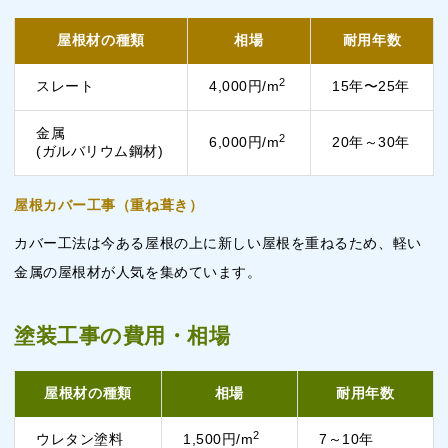
屋根材の種類
相場
耐用年数
2
スレート
4,000円/m
15年〜25年
金属
2
6,000円/m
20年～30年
(ガルバリウム鋼材)
屋根カバー工事（重ね葺き）
カバー工法は今ある屋根の上に新しい屋根を重ねるため、軽い
金属の屋根材が人気を集めています。
塗装工事の費用・相場
屋根材の種類
相場
耐用年数
2
ウレタン塗料
1,500円/m
7～10年