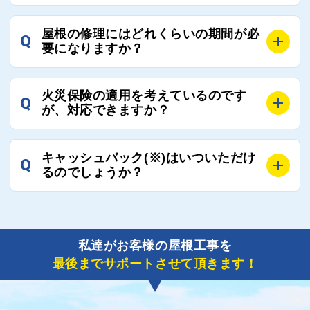
れる必要はございませんので、いつでもお気軽にご相
A
工事業者にもよりますが、おおよそ現地調査後3日～1
談ください。
屋根の修理にはどれくらいの期間が必
Q
週間前後にはお届けできます。
要になりますか？
万が一１週間を過ぎても何の連絡もないなどがあれば
ご連絡いただき、屋根コネクトから直ちに紹介の工事
A
工事業者の状況や屋根の状態、工事の内容、天候によ
業者へ状況確認の連絡をし、即時対応するよう指示を
火災保険の適用を考えているのです
Q
って工事期間は変わりますが、目安としては、おおよ
が、対応できますか？
いたしますので、お気軽にお申し付けください。
そ3日～6日となります。
また、急ぎの場合などは屋根コネクトとしても全面的
A
もちろん対応可能です。
にご協力いたしますので、ご相談ください。可能な限
キャッシュバック(※)はいついただけ
Q
風災補償を適用される場合は、専門家による視察と必
るのでしょうか？
り期間を短縮できる状況の工事業者を選定させていた
要書類の作成が不可欠です。
だきます。
保険を適用した工事実績の豊富な業者を紹介させてい
A
ご紹介しました工事業者との契約が成立し、工事が完
ただきます。
了しましたら、キャッシュバック(※)申込みフォーム
私達がお客様の屋根工事を
に各項目を入力いただいた上で送信してください。
最後までサポートさせて頂きます！
その内容を屋根コネクトが確認できた日時から翌月末
までには送付手配させていただきます。
※キャッシュバックの金額は契約金額によって異なり