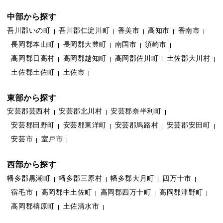
中部から探す
吾川郡いの町
吾川郡仁淀川町
香美市
高知市
香南市
長岡郡本山町
長岡郡大豊町
南国市
須崎市
高岡郡日高村
高岡郡越知町
高岡郡佐川町
土佐郡大川村
土佐郡土佐町
土佐市
東部から探す
安芸郡芸西村
安芸郡北川村
安芸郡奈半利町
安芸郡田野町
安芸郡東洋町
安芸郡馬路村
安芸郡安田町
安芸市
室戸市
西部から探す
幡多郡黒潮町
幡多郡三原村
幡多郡大月町
四万十市
宿毛市
高岡郡中土佐町
高岡郡四万十町
高岡郡津野町
高岡郡檮原町
土佐清水市