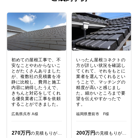
初めての屋根工事で、不
いったん屋根コネクトの
安なことやわからないこ
方が詳しい状況を確認し
とがたくさんありました
てくれて、それをもとに
が、複数社の見積書を冷
業者を選んでくれるとい
静に比較し、費用と施工
うことで、マッチングの
内容に納得したうえで、
精度が高いと感じまし
きちんと対応をしてくれ
た。細かいところまで要
る優良業者に工事を依頼
望を伝えやすかったで
することができました。
す。
広島県呉市 A様
福岡県豊前市 F様
270万円
200万円
の見積もりが...
の見積もりが...