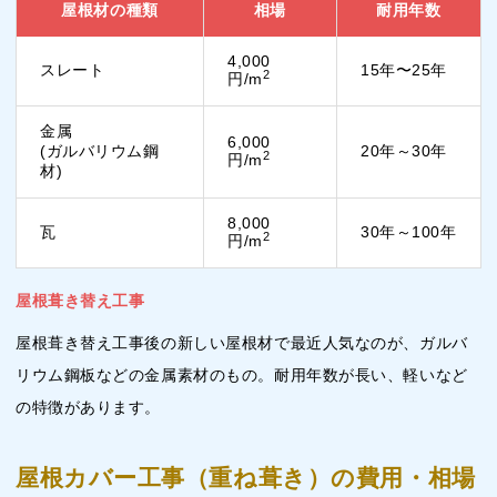
屋根材の種類
相場
耐用年数
4,000
スレート
15年〜25年
2
円/m
金属
6,000
(ガルバリウム鋼
20年～30年
2
円/m
材)
8,000
瓦
30年～100年
2
円/m
屋根葺き替え工事
屋根葺き替え工事後の新しい屋根材で最近人気なのが、ガルバ
リウム鋼板などの金属素材のもの。耐用年数が長い、軽いなど
の特徴があります。
屋根カバー工事（重ね葺き）の費用・相場