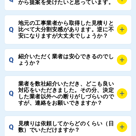
から提案を受けたいと思っています。
近さやアフターフォローの充実度などを各社で比較
し、総合的に判断ください。
A
全国300社以上の登録業者がございますので、プラス
また、選定に迷った際などは屋根コネクト事務局へご
地元の工事業者から取得した見積りと
でご紹介の要望をいただければ、即時屋根コネクトに
Q
比べて大分割安感があります。逆に不
連絡いただければ、お客様の屋根修理を全面的にフォ
て対応させていただきます。お気軽にお申し付けくだ
安になりますが大丈夫でしょうか？
ローさせていただきます。お気軽にご相談ください。
さい。
A
残念ながら、リフォーム業界は費用の内訳に不透明な
紹介いただく業者は安心できるのでし
Q
部分が多く、一見同じ工事でも１００万円以上の差が
ょうか？
出る場合もあります。
屋根コネクトではそのような不安を抱えてしまう屋根
A
屋根コネクトでは、お客様の安心を支える「優良工事
の修理において、適正で公正な工事業者選びのお手伝
業者を数社紹介いただき、どこも良い
業者チェック制度」を設けております。
対応をいただきました。その分、決定
いをさせていただくサイトでございます。
Q
屋根コネクトにて定期的にお客様アンケートを実施
した業者以外への断りがしづらいので
まだまだそのような業界だからこそ比較が重要になり
すが、連絡をお願いできますか？
し、そこで評価の低かった業者は事実確認の上で、屋
ますので、是非屋根コネクトを活用ください。
根コネクトの判断により即時登録を解除できる契約と
しております。
A
屋根コネクトにお任せください。屋根コネクトでは、
見積りは依頼してからどのくらい（日
Q
優良業者のみをご紹介できる体制により、お客様の安
工事業者へのお断りも無料で代行しております。
数）でいただけますか？
心と信頼を維持しております。
ご質問いただいたような、お客様が心苦しい思いをさ