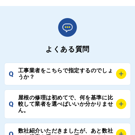
よくある質問
工事業者をこちらで指定するのでしょ
Q
うか？
A
お客様のご要望をお聞きし、条件に合った工事業者を
屋根の修理は初めてで、何を基準に比
最大3社まで選定し、ご紹介いたします。
Q
較して業者を選べばいいか分かりませ
そのため、お客様に比較する業者を選定いただく必要
ん。
はございません。
A
選定基準はお客様によって異なりますが、価格はもち
数社紹介いただきましたが、あと数社
Q
ろんのこと、実績面や保証面、担当者の人柄や社歴、