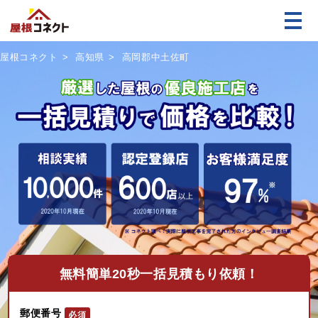
屋根コネクト
高知県
高岡郡中土佐町
無料
簡単20秒一括見積もり依頼！
郵便番号