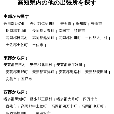
高知県内の他の出張所を探す
中部から探す
吾川郡いの町
吾川郡仁淀川町
香美市
高知市
香南市
長岡郡本山町
長岡郡大豊町
南国市
須崎市
高岡郡日高村
高岡郡越知町
高岡郡佐川町
土佐郡大川村
土佐郡土佐町
土佐市
東部から探す
安芸郡芸西村
安芸郡北川村
安芸郡奈半利町
安芸郡田野町
安芸郡東洋町
安芸郡馬路村
安芸郡安田町
安芸市
室戸市
西部から探す
幡多郡黒潮町
幡多郡三原村
幡多郡大月町
四万十市
宿毛市
高岡郡中土佐町
高岡郡四万十町
高岡郡津野町
高岡郡檮原町
土佐清水市