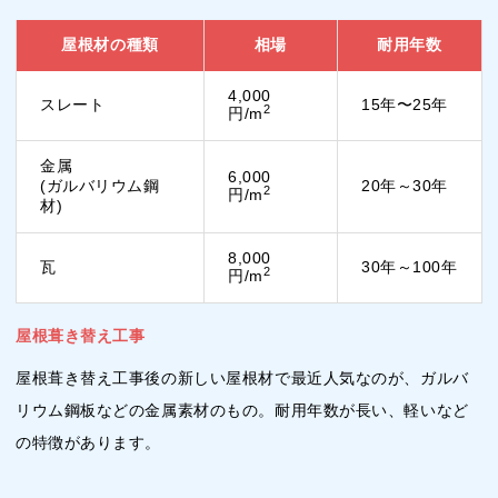
屋根材の種類
相場
耐用年数
4,000
スレート
15年〜25年
2
円/m
金属
6,000
(ガルバリウム鋼
20年～30年
2
円/m
材)
8,000
瓦
30年～100年
2
円/m
屋根葺き替え工事
屋根葺き替え工事後の新しい屋根材で最近人気なのが、ガルバ
リウム鋼板などの金属素材のもの。耐用年数が長い、軽いなど
の特徴があります。