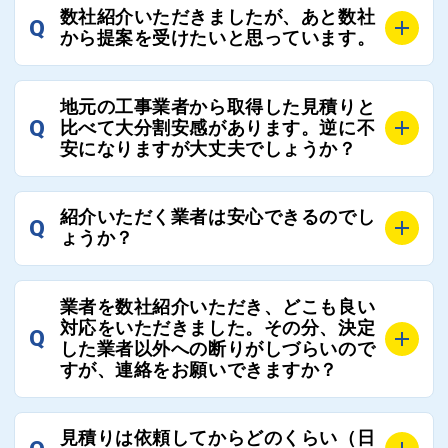
A
選定基準はお客様によって異なりますが、価格はもち
数社紹介いただきましたが、あと数社
Q
ろんのこと、実績面や保証面、担当者の人柄や社歴、
から提案を受けたいと思っています。
近さやアフターフォローの充実度などを各社で比較
し、総合的に判断ください。
A
全国300社以上の登録業者がございますので、プラス
また、選定に迷った際などは屋根コネクト事務局へご
地元の工事業者から取得した見積りと
でご紹介の要望をいただければ、即時屋根コネクトに
Q
比べて大分割安感があります。逆に不
連絡いただければ、お客様の屋根修理を全面的にフォ
て対応させていただきます。お気軽にお申し付けくだ
安になりますが大丈夫でしょうか？
ローさせていただきます。お気軽にご相談ください。
さい。
A
残念ながら、リフォーム業界は費用の内訳に不透明な
紹介いただく業者は安心できるのでし
Q
部分が多く、一見同じ工事でも１００万円以上の差が
ょうか？
出る場合もあります。
屋根コネクトではそのような不安を抱えてしまう屋根
A
屋根コネクトでは、お客様の安心を支える「優良工事
の修理において、適正で公正な工事業者選びのお手伝
業者を数社紹介いただき、どこも良い
業者チェック制度」を設けております。
対応をいただきました。その分、決定
いをさせていただくサイトでございます。
Q
屋根コネクトにて定期的にお客様アンケートを実施
した業者以外への断りがしづらいので
まだまだそのような業界だからこそ比較が重要になり
すが、連絡をお願いできますか？
し、そこで評価の低かった業者は事実確認の上で、屋
ますので、是非屋根コネクトを活用ください。
根コネクトの判断により即時登録を解除できる契約と
しております。
A
屋根コネクトにお任せください。屋根コネクトでは、
見積りは依頼してからどのくらい（日
優良業者のみをご紹介できる体制により、お客様の安