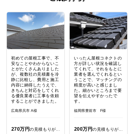
初めての屋根工事で、不
いったん屋根コネクトの
安なことやわからないこ
方が詳しい状況を確認し
とがたくさんありました
てくれて、それをもとに
が、複数社の見積書を冷
業者を選んでくれるとい
静に比較し、費用と施工
うことで、マッチングの
内容に納得したうえで、
精度が高いと感じまし
きちんと対応をしてくれ
た。細かいところまで要
る優良業者に工事を依頼
望を伝えやすかったで
することができました。
す。
広島県呉市 A様
福岡県豊前市 F様
270万円
200万円
の見積もりが...
の見積もりが...