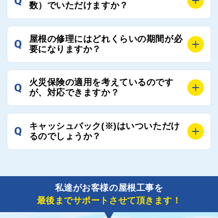
Q
工事業者へのお断りも無料で代行しております。
数）でいただけますか？
心と信頼を維持しております。
ご質問いただいたような、お客様が心苦しい思いをさ
れる必要はございませんので、いつでもお気軽にご相
A
工事業者にもよりますが、おおよそ現地調査後3日～1
談ください。
屋根の修理にはどれくらいの期間が必
Q
週間前後にはお届けできます。
要になりますか？
万が一１週間を過ぎても何の連絡もないなどがあれば
ご連絡いただき、屋根コネクトから直ちに紹介の工事
A
工事業者の状況や屋根の状態、工事の内容、天候によ
業者へ状況確認の連絡をし、即時対応するよう指示を
火災保険の適用を考えているのです
Q
って工事期間は変わりますが、目安としては、おおよ
が、対応できますか？
いたしますので、お気軽にお申し付けください。
そ3日～6日となります。
また、急ぎの場合などは屋根コネクトとしても全面的
A
もちろん対応可能です。
にご協力いたしますので、ご相談ください。可能な限
キャッシュバック(※)はいついただけ
Q
風災補償を適用される場合は、専門家による視察と必
るのでしょうか？
り期間を短縮できる状況の工事業者を選定させていた
要書類の作成が不可欠です。
だきます。
保険を適用した工事実績の豊富な業者を紹介させてい
A
ご紹介しました工事業者との契約が成立し、工事が完
ただきます。
了しましたら、キャッシュバック(※)申込みフォーム
私達がお客様の屋根工事を
に各項目を入力いただいた上で送信してください。
最後までサポートさせて頂きます！
その内容を屋根コネクトが確認できた日時から翌月末
までには送付手配させていただきます。