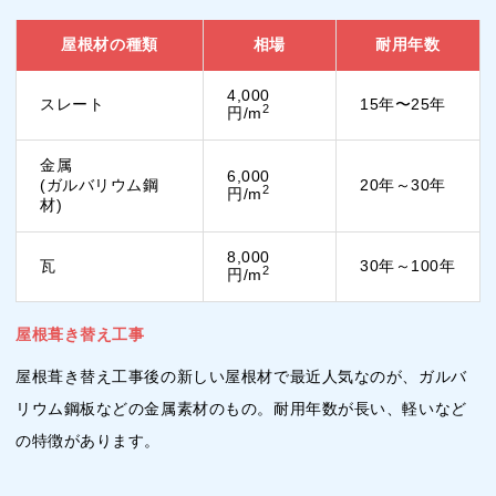
屋根材の種類
相場
耐用年数
4,000
スレート
15年〜25年
2
円/m
金属
6,000
(ガルバリウム鋼
20年～30年
2
円/m
材)
8,000
瓦
30年～100年
2
円/m
屋根葺き替え工事
屋根葺き替え工事後の新しい屋根材で最近人気なのが、ガルバ
リウム鋼板などの金属素材のもの。耐用年数が長い、軽いなど
の特徴があります。