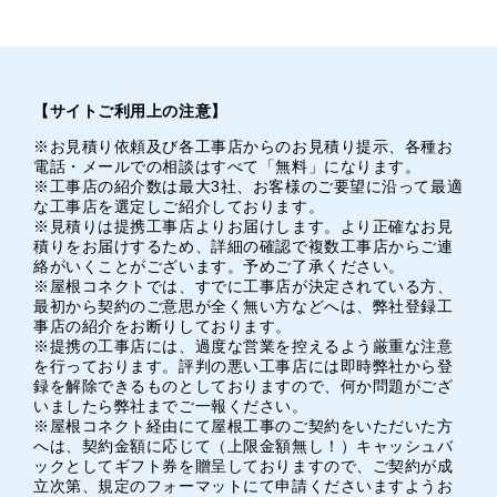
【サイトご利用上の注意】
※お見積り依頼及び各工事店からのお見積り提示、各種お
電話・メールでの相談はすべて「無料」になります。
※工事店の紹介数は最大3社、お客様のご要望に沿って最適
な工事店を選定しご紹介しております。
※見積りは提携工事店よりお届けします。より正確なお見
積りをお届けするため、詳細の確認で複数工事店からご連
絡がいくことがございます。予めご了承ください。
※屋根コネクトでは、すでに工事店が決定されている方、
最初から契約のご意思が全く無い方などへは、弊社登録工
事店の紹介をお断りしております。
※提携の工事店には、過度な営業を控えるよう厳重な注意
を行っております。評判の悪い工事店には即時弊社から登
録を解除できるものとしておりますので、何か問題がござ
いましたら弊社までご一報ください。
※屋根コネクト経由にて屋根工事のご契約をいただいた方
へは、契約金額に応じて（上限金額無し！）キャッシュバ
ックとしてギフト券を贈呈しておりますので、ご契約が成
立次第、規定のフォーマットにて申請くださいますようお