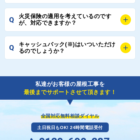
ご連絡いただき、屋根コネクトから直ちに紹介の工事
A
工事業者の状況や屋根の状態、工事の内容、天候によ
業者へ状況確認の連絡をし、即時対応するよう指示を
火災保険の適用を考えているのです
Q
って工事期間は変わりますが、目安としては、おおよ
が、対応できますか？
いたしますので、お気軽にお申し付けください。
そ3日～6日となります。
また、急ぎの場合などは屋根コネクトとしても全面的
A
もちろん対応可能です。
にご協力いたしますので、ご相談ください。可能な限
キャッシュバック(※)はいついただけ
Q
風災補償を適用される場合は、専門家による視察と必
るのでしょうか？
り期間を短縮できる状況の工事業者を選定させていた
要書類の作成が不可欠です。
だきます。
保険を適用した工事実績の豊富な業者を紹介させてい
A
ご紹介しました工事業者との契約が成立し、工事が完
ただきます。
了しましたら、キャッシュバック(※)申込みフォーム
私達がお客様の屋根工事を
に各項目を入力いただいた上で送信してください。
最後までサポートさせて頂きます！
その内容を屋根コネクトが確認できた日時から翌月末
までには送付手配させていただきます。
※キャッシュバックの金額は契約金額によって異なり
ます。
全国対応無料相談ダイヤル
土日祝日もOK! 24時間電話受付