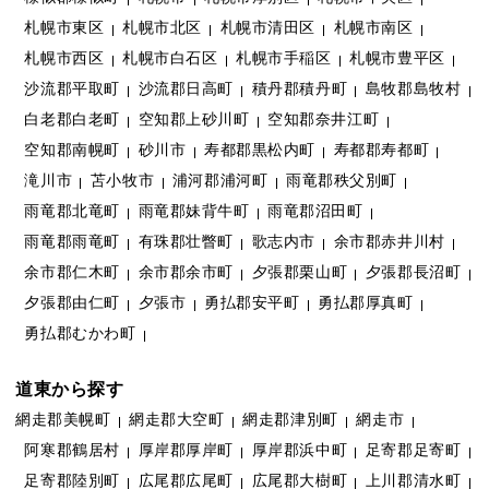
札幌市東区
札幌市北区
札幌市清田区
札幌市南区
札幌市西区
札幌市白石区
札幌市手稲区
札幌市豊平区
沙流郡平取町
沙流郡日高町
積丹郡積丹町
島牧郡島牧村
白老郡白老町
空知郡上砂川町
空知郡奈井江町
空知郡南幌町
砂川市
寿都郡黒松内町
寿都郡寿都町
滝川市
苫小牧市
浦河郡浦河町
雨竜郡秩父別町
雨竜郡北竜町
雨竜郡妹背牛町
雨竜郡沼田町
雨竜郡雨竜町
有珠郡壮瞥町
歌志内市
余市郡赤井川村
余市郡仁木町
余市郡余市町
夕張郡栗山町
夕張郡長沼町
夕張郡由仁町
夕張市
勇払郡安平町
勇払郡厚真町
勇払郡むかわ町
道東から探す
網走郡美幌町
網走郡大空町
網走郡津別町
網走市
阿寒郡鶴居村
厚岸郡厚岸町
厚岸郡浜中町
足寄郡足寄町
足寄郡陸別町
広尾郡広尾町
広尾郡大樹町
上川郡清水町