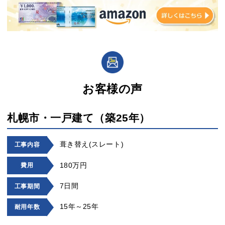
お客様の声
札幌市・一戸建て（築25年）
葺き替え(スレート)
工事内容
180万円
費用
7日間
工事期間
15年～25年
耐用年数