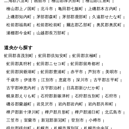
二海郡八雲町
函館市
檜山郡厚沢部町
檜山郡江差町
檜山郡上ノ国町
北斗市
亀田郡七飯町
上磯郡木古内町
上磯郡知内町
茅部郡森町
茅部郡鹿部町
久遠郡せたな町
松前郡福島町
松前郡松前町
爾志郡乙部町
奥尻郡奥尻町
瀬棚郡今金町
山越郡長万部町
道央から探す
虻田郡喜茂別町
虻田郡倶知安町
虻田郡京極町
虻田郡真狩村
虻田郡ニセコ町
虻田郡留寿都村
虻田郡洞爺湖町
虻田郡豊浦町
赤平市
芦別市
美唄市
千歳市
伊達市
江別市
恵庭市
深川市
古平郡古平町
古宇郡神恵内村
古宇郡泊村
日高郡新ひだか町
幌泉郡えりも町
石狩郡新篠津村
石狩郡当別町
石狩市
磯谷郡蘭越町
岩見沢市
岩内郡岩内町
岩内郡共和町
樺戸郡新十津川町
樺戸郡月形町
樺戸郡浦臼町
北広島市
三笠市
室蘭市
新冠郡新冠町
登別市
小樽市
様似郡様似町
札幌市
札幌市厚別区
札幌市中央区