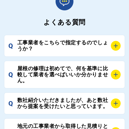
よくある質問
工事業者をこちらで指定するのでしょ
Q
うか？
A
お客様のご要望をお聞きし、条件に合った工事業者を
屋根の修理は初めてで、何を基準に比
最大3社まで選定し、ご紹介いたします。
Q
較して業者を選べばいいか分かりませ
そのため、お客様に比較する業者を選定いただく必要
ん。
はございません。
A
選定基準はお客様によって異なりますが、価格はもち
数社紹介いただきましたが、あと数社
Q
ろんのこと、実績面や保証面、担当者の人柄や社歴、
から提案を受けたいと思っています。
近さやアフターフォローの充実度などを各社で比較
し、総合的に判断ください。
A
全国300社以上の登録業者がございますので、プラス
また、選定に迷った際などは屋根コネクト事務局へご
地元の工事業者から取得した見積りと