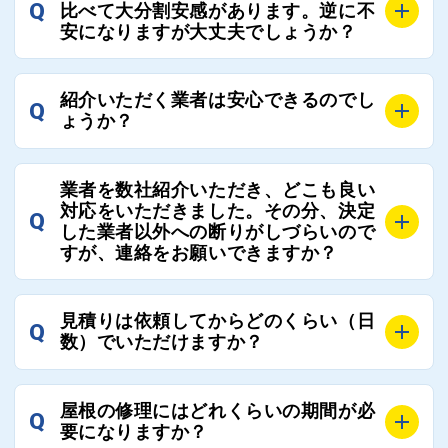
でご紹介の要望をいただければ、即時屋根コネクトに
Q
比べて大分割安感があります。逆に不
連絡いただければ、お客様の屋根修理を全面的にフォ
て対応させていただきます。お気軽にお申し付けくだ
安になりますが大丈夫でしょうか？
ローさせていただきます。お気軽にご相談ください。
さい。
A
残念ながら、リフォーム業界は費用の内訳に不透明な
紹介いただく業者は安心できるのでし
Q
部分が多く、一見同じ工事でも１００万円以上の差が
ょうか？
出る場合もあります。
屋根コネクトではそのような不安を抱えてしまう屋根
A
屋根コネクトでは、お客様の安心を支える「優良工事
の修理において、適正で公正な工事業者選びのお手伝
業者を数社紹介いただき、どこも良い
業者チェック制度」を設けております。
対応をいただきました。その分、決定
いをさせていただくサイトでございます。
Q
屋根コネクトにて定期的にお客様アンケートを実施
した業者以外への断りがしづらいので
まだまだそのような業界だからこそ比較が重要になり
すが、連絡をお願いできますか？
し、そこで評価の低かった業者は事実確認の上で、屋
ますので、是非屋根コネクトを活用ください。
根コネクトの判断により即時登録を解除できる契約と
しております。
A
屋根コネクトにお任せください。屋根コネクトでは、
見積りは依頼してからどのくらい（日
Q
優良業者のみをご紹介できる体制により、お客様の安
工事業者へのお断りも無料で代行しております。
数）でいただけますか？
心と信頼を維持しております。
ご質問いただいたような、お客様が心苦しい思いをさ
れる必要はございませんので、いつでもお気軽にご相
A
工事業者にもよりますが、おおよそ現地調査後3日～1
談ください。
屋根の修理にはどれくらいの期間が必
Q
週間前後にはお届けできます。
要になりますか？
万が一１週間を過ぎても何の連絡もないなどがあれば