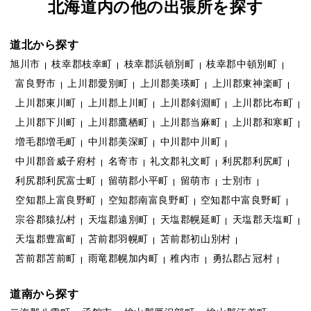
北海道内の他の出張所を探す
道北から探す
旭川市
枝幸郡枝幸町
枝幸郡浜頓別町
枝幸郡中頓別町
富良野市
上川郡愛別町
上川郡美瑛町
上川郡東神楽町
上川郡東川町
上川郡上川町
上川郡剣淵町
上川郡比布町
上川郡下川町
上川郡鷹栖町
上川郡当麻町
上川郡和寒町
増毛郡増毛町
中川郡美深町
中川郡中川町
中川郡音威子府村
名寄市
礼文郡礼文町
利尻郡利尻町
利尻郡利尻富士町
留萌郡小平町
留萌市
士別市
空知郡上富良野町
空知郡南富良野町
空知郡中富良野町
宗谷郡猿払村
天塩郡遠別町
天塩郡幌延町
天塩郡天塩町
天塩郡豊富町
苫前郡羽幌町
苫前郡初山別村
苫前郡苫前町
雨竜郡幌加内町
稚内市
勇払郡占冠村
道南から探す