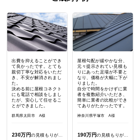
出費を抑えることができ
屋根勾配が緩やかな分、
て良かったです。とても
元々提示されてい見積も
親切丁寧な対応をいただ
りにあった足場が不要と
き、不安が解消されまし
なり、価格が大幅に下が
た。
りました。
決める前に屋根コネクト
自分で時間をかけずに業
にも電話で相談をしまし
者を複数紹介いただき、
たが、安心して任せるこ
簡単に業者の比較ができ
とができました。
てありがたかったです。
群馬県太田市 A様
神奈川県平塚市 A様
230万円
190万円
の見積もりが...
の見積もりが...