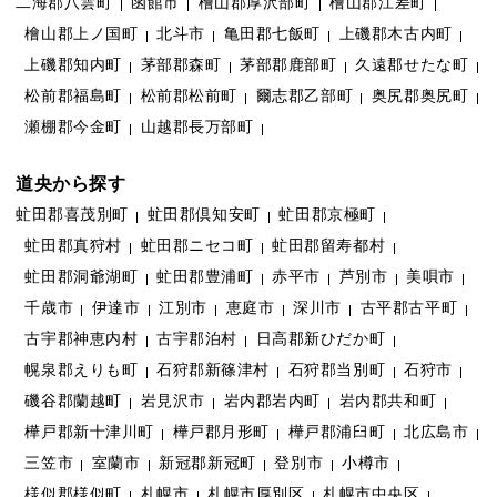
二海郡八雲町
函館市
檜山郡厚沢部町
檜山郡江差町
檜山郡上ノ国町
北斗市
亀田郡七飯町
上磯郡木古内町
上磯郡知内町
茅部郡森町
茅部郡鹿部町
久遠郡せたな町
松前郡福島町
松前郡松前町
爾志郡乙部町
奥尻郡奥尻町
瀬棚郡今金町
山越郡長万部町
道央から探す
虻田郡喜茂別町
虻田郡倶知安町
虻田郡京極町
虻田郡真狩村
虻田郡ニセコ町
虻田郡留寿都村
虻田郡洞爺湖町
虻田郡豊浦町
赤平市
芦別市
美唄市
千歳市
伊達市
江別市
恵庭市
深川市
古平郡古平町
古宇郡神恵内村
古宇郡泊村
日高郡新ひだか町
幌泉郡えりも町
石狩郡新篠津村
石狩郡当別町
石狩市
磯谷郡蘭越町
岩見沢市
岩内郡岩内町
岩内郡共和町
樺戸郡新十津川町
樺戸郡月形町
樺戸郡浦臼町
北広島市
三笠市
室蘭市
新冠郡新冠町
登別市
小樽市
様似郡様似町
札幌市
札幌市厚別区
札幌市中央区