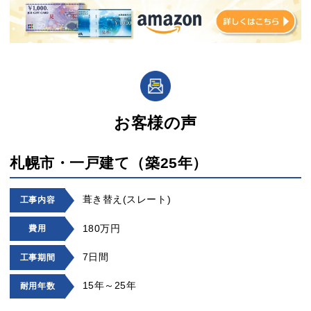
お客様の声
札幌市・一戸建て（築25年）
葺き替え(スレート)
工事内容
180万円
費用
7日間
工事期間
15年～25年
耐用年数