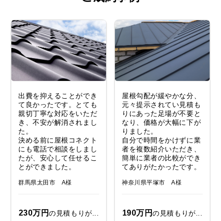
出費を抑えることができ
屋根勾配が緩やかな分、
て良かったです。とても
元々提示されてい見積も
親切丁寧な対応をいただ
りにあった足場が不要と
き、不安が解消されまし
なり、価格が大幅に下が
た。
りました。
決める前に屋根コネクト
自分で時間をかけずに業
にも電話で相談をしまし
者を複数紹介いただき、
たが、安心して任せるこ
簡単に業者の比較ができ
とができました。
てありがたかったです。
群馬県太田市 A様
神奈川県平塚市 A様
230万円
190万円
の見積もりが...
の見積もりが...