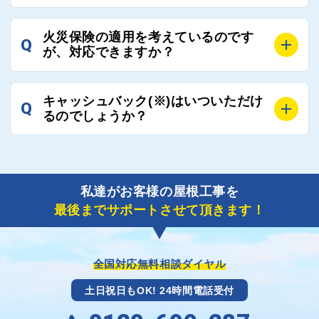
ご連絡いただき、屋根コネクトから直ちに紹介の工事
A
工事業者の状況や屋根の状態、工事の内容、天候によ
業者へ状況確認の連絡をし、即時対応するよう指示を
火災保険の適用を考えているのです
Q
って工事期間は変わりますが、目安としては、おおよ
が、対応できますか？
いたしますので、お気軽にお申し付けください。
そ3日～6日となります。
また、急ぎの場合などは屋根コネクトとしても全面的
A
もちろん対応可能です。
にご協力いたしますので、ご相談ください。可能な限
キャッシュバック(※)はいついただけ
Q
風災補償を適用される場合は、専門家による視察と必
るのでしょうか？
り期間を短縮できる状況の工事業者を選定させていた
要書類の作成が不可欠です。
だきます。
保険を適用した工事実績の豊富な業者を紹介させてい
A
ご紹介しました工事業者との契約が成立し、工事が完
ただきます。
了しましたら、キャッシュバック(※)申込みフォーム
私達がお客様の屋根工事を
に各項目を入力いただいた上で送信してください。
最後までサポートさせて頂きます！
その内容を屋根コネクトが確認できた日時から翌月末
までには送付手配させていただきます。
※キャッシュバックの金額は契約金額によって異なり
ます。
全国対応無料相談ダイヤル
土日祝日もOK! 24時間電話受付