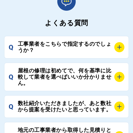
よくある質問
工事業者をこちらで指定するのでしょ
Q
うか？
A
お客様のご要望をお聞きし、条件に合った工事業者を
屋根の修理は初めてで、何を基準に比
最大3社まで選定し、ご紹介いたします。
Q
較して業者を選べばいいか分かりませ
そのため、お客様に比較する業者を選定いただく必要
ん。
はございません。
A
選定基準はお客様によって異なりますが、価格はもち
数社紹介いただきましたが、あと数社
Q
ろんのこと、実績面や保証面、担当者の人柄や社歴、
から提案を受けたいと思っています。
近さやアフターフォローの充実度などを各社で比較
し、総合的に判断ください。
A
全国300社以上の登録業者がございますので、プラス
また、選定に迷った際などは屋根コネクト事務局へご
地元の工事業者から取得した見積りと