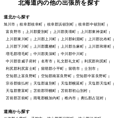
北海道内の他の出張所を探す
道北から探す
旭川市
枝幸郡枝幸町
枝幸郡浜頓別町
枝幸郡中頓別町
富良野市
上川郡愛別町
上川郡美瑛町
上川郡東神楽町
上川郡東川町
上川郡上川町
上川郡剣淵町
上川郡比布町
上川郡下川町
上川郡鷹栖町
上川郡当麻町
上川郡和寒町
増毛郡増毛町
中川郡美深町
中川郡中川町
中川郡音威子府村
名寄市
礼文郡礼文町
利尻郡利尻町
利尻郡利尻富士町
留萌郡小平町
留萌市
士別市
空知郡上富良野町
空知郡南富良野町
空知郡中富良野町
宗谷郡猿払村
天塩郡遠別町
天塩郡幌延町
天塩郡天塩町
天塩郡豊富町
苫前郡羽幌町
苫前郡初山別村
苫前郡苫前町
雨竜郡幌加内町
稚内市
勇払郡占冠村
道南から探す