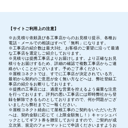
【サイトご利用上の注意】
※お見積り依頼及び各工事店からのお見積り提示、各種お
電話・メールでの相談はすべて「無料」になります。
※工事店の紹介数は最大3社、お客様のご要望に沿って最適
な工事店を選定しご紹介しております。
※見積りは提携工事店よりお届けします。より正確なお見
積りをお届けするため、詳細の確認で複数工事店からご連
絡がいくことがございます。予めご了承ください。
※屋根コネクトでは、すでに工事店が決定されている方、
最初から契約のご意思が全く無い方などへは、弊社登録工
事店の紹介をお断りしております。
※提携の工事店には、過度な営業を控えるよう厳重な注意
を行っております。評判の悪い工事店には即時弊社から登
録を解除できるものとしておりますので、何か問題がござ
いましたら弊社までご一報ください。
※屋根コネクト経由にて屋根工事のご契約をいただいた方
へは、契約金額に応じて（上限金額無し！）キャッシュバ
ックとしてギフト券を贈呈しておりますので、ご契約が成
立次第、規定のフォーマットにて申請くださいますようお