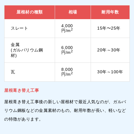
屋根材の種類
相場
耐用年数
4,000
スレート
15年〜25年
2
円/m
金属
6,000
(ガルバリウム鋼
20年～30年
2
円/m
材)
8,000
瓦
30年～100年
2
円/m
屋根葺き替え工事
屋根葺き替え工事後の新しい屋根材で最近人気なのが、ガルバ
リウム鋼板などの金属素材のもの。耐用年数が長い、軽いなど
の特徴があります。