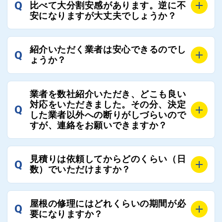
でご紹介の要望をいただければ、即時屋根コネクトに
Q
比べて大分割安感があります。逆に不
連絡いただければ、お客様の屋根修理を全面的にフォ
て対応させていただきます。お気軽にお申し付けくだ
安になりますが大丈夫でしょうか？
ローさせていただきます。お気軽にご相談ください。
さい。
A
残念ながら、リフォーム業界は費用の内訳に不透明な
紹介いただく業者は安心できるのでし
Q
部分が多く、一見同じ工事でも１００万円以上の差が
ょうか？
出る場合もあります。
屋根コネクトではそのような不安を抱えてしまう屋根
A
屋根コネクトでは、お客様の安心を支える「優良工事
の修理において、適正で公正な工事業者選びのお手伝
業者を数社紹介いただき、どこも良い
業者チェック制度」を設けております。
対応をいただきました。その分、決定
いをさせていただくサイトでございます。
Q
屋根コネクトにて定期的にお客様アンケートを実施
した業者以外への断りがしづらいので
まだまだそのような業界だからこそ比較が重要になり
すが、連絡をお願いできますか？
し、そこで評価の低かった業者は事実確認の上で、屋
ますので、是非屋根コネクトを活用ください。
根コネクトの判断により即時登録を解除できる契約と
しております。
A
屋根コネクトにお任せください。屋根コネクトでは、
見積りは依頼してからどのくらい（日
Q
優良業者のみをご紹介できる体制により、お客様の安
工事業者へのお断りも無料で代行しております。
数）でいただけますか？
心と信頼を維持しております。
ご質問いただいたような、お客様が心苦しい思いをさ
れる必要はございませんので、いつでもお気軽にご相
A
工事業者にもよりますが、おおよそ現地調査後3日～1
談ください。
屋根の修理にはどれくらいの期間が必
Q
週間前後にはお届けできます。
要になりますか？
万が一１週間を過ぎても何の連絡もないなどがあれば