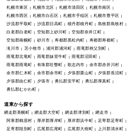
札幌市東区
札幌市北区
札幌市清田区
札幌市南区
札幌市西区
札幌市白石区
札幌市手稲区
札幌市豊平区
沙流郡平取町
沙流郡日高町
積丹郡積丹町
島牧郡島牧村
白老郡白老町
空知郡上砂川町
空知郡奈井江町
空知郡南幌町
砂川市
寿都郡黒松内町
寿都郡寿都町
滝川市
苫小牧市
浦河郡浦河町
雨竜郡秩父別町
雨竜郡北竜町
雨竜郡妹背牛町
雨竜郡沼田町
雨竜郡雨竜町
有珠郡壮瞥町
歌志内市
余市郡赤井川村
余市郡仁木町
余市郡余市町
夕張郡栗山町
夕張郡長沼町
夕張郡由仁町
夕張市
勇払郡安平町
勇払郡厚真町
勇払郡むかわ町
道東から探す
網走郡美幌町
網走郡大空町
網走郡津別町
網走市
阿寒郡鶴居村
厚岸郡厚岸町
厚岸郡浜中町
足寄郡足寄町
足寄郡陸別町
広尾郡広尾町
広尾郡大樹町
上川郡清水町