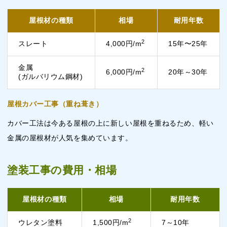
屋根材の種類
相場
耐用年数
2
スレート
4,000円/m
15年〜25年
金属
2
6,000円/m
20年～30年
(ガルバリウム鋼材)
屋根カバー工事（重ね葺き）
カバー工法は今ある屋根の上に新しい屋根を重ねるため、軽い
金属の屋根材が人気を集めています。
塗装工事の費用・相場
屋根材の種類
相場
耐用年数
2
ウレタン塗料
1,500円/m
7～10年