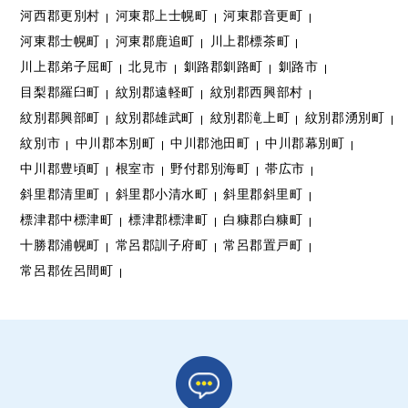
河西郡更別村
河東郡上士幌町
河東郡音更町
河東郡士幌町
河東郡鹿追町
川上郡標茶町
川上郡弟子屈町
北見市
釧路郡釧路町
釧路市
目梨郡羅臼町
紋別郡遠軽町
紋別郡西興部村
紋別郡興部町
紋別郡雄武町
紋別郡滝上町
紋別郡湧別町
紋別市
中川郡本別町
中川郡池田町
中川郡幕別町
中川郡豊頃町
根室市
野付郡別海町
帯広市
斜里郡清里町
斜里郡小清水町
斜里郡斜里町
標津郡中標津町
標津郡標津町
白糠郡白糠町
十勝郡浦幌町
常呂郡訓子府町
常呂郡置戸町
常呂郡佐呂間町