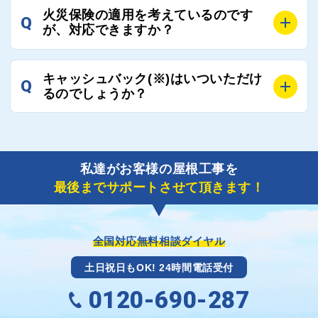
A
工事業者の状況や屋根の状態、工事の内容、天候によ
業者へ状況確認の連絡をし、即時対応するよう指示を
火災保険の適用を考えているのです
Q
って工事期間は変わりますが、目安としては、おおよ
が、対応できますか？
いたしますので、お気軽にお申し付けください。
そ3日～6日となります。
また、急ぎの場合などは屋根コネクトとしても全面的
A
もちろん対応可能です。
にご協力いたしますので、ご相談ください。可能な限
キャッシュバック(※)はいついただけ
Q
風災補償を適用される場合は、専門家による視察と必
るのでしょうか？
り期間を短縮できる状況の工事業者を選定させていた
要書類の作成が不可欠です。
だきます。
保険を適用した工事実績の豊富な業者を紹介させてい
A
ご紹介しました工事業者との契約が成立し、工事が完
ただきます。
了しましたら、キャッシュバック(※)申込みフォーム
私達がお客様の屋根工事を
に各項目を入力いただいた上で送信してください。
最後までサポートさせて頂きます！
その内容を屋根コネクトが確認できた日時から翌月末
までには送付手配させていただきます。
※キャッシュバックの金額は契約金額によって異なり
ます。
全国対応無料相談ダイヤル
土日祝日もOK! 24時間電話受付
0120-690-287