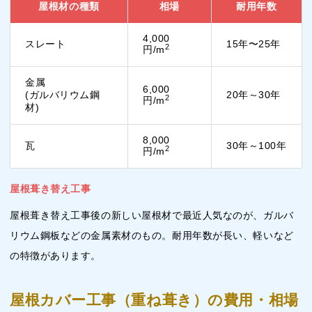
屋根材の種類
相場
耐用年数
4,000
スレート
15年〜25年
2
円/m
金属
6,000
(ガルバリウム鋼
20年～30年
2
円/m
材)
8,000
瓦
30年～100年
2
円/m
屋根葺き替え工事
屋根葺き替え工事後の新しい屋根材で最近人気なのが、ガルバ
リウム鋼板などの金属素材のもの。耐用年数が長い、軽いなど
の特徴があります。
屋根カバー工事（重ね葺き）の費用・相場