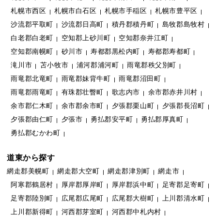
札幌市西区
札幌市白石区
札幌市手稲区
札幌市豊平区
沙流郡平取町
沙流郡日高町
積丹郡積丹町
島牧郡島牧村
白老郡白老町
空知郡上砂川町
空知郡奈井江町
空知郡南幌町
砂川市
寿都郡黒松内町
寿都郡寿都町
滝川市
苫小牧市
浦河郡浦河町
雨竜郡秩父別町
雨竜郡北竜町
雨竜郡妹背牛町
雨竜郡沼田町
雨竜郡雨竜町
有珠郡壮瞥町
歌志内市
余市郡赤井川村
余市郡仁木町
余市郡余市町
夕張郡栗山町
夕張郡長沼町
夕張郡由仁町
夕張市
勇払郡安平町
勇払郡厚真町
勇払郡むかわ町
道東から探す
網走郡美幌町
網走郡大空町
網走郡津別町
網走市
阿寒郡鶴居村
厚岸郡厚岸町
厚岸郡浜中町
足寄郡足寄町
足寄郡陸別町
広尾郡広尾町
広尾郡大樹町
上川郡清水町
上川郡新得町
河西郡芽室町
河西郡中札内村