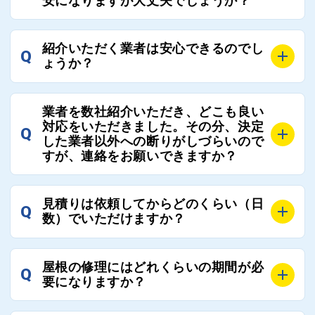
安になりますが大丈夫でしょうか？
ローさせていただきます。お気軽にご相談ください。
さい。
A
残念ながら、リフォーム業界は費用の内訳に不透明な
紹介いただく業者は安心できるのでし
Q
部分が多く、一見同じ工事でも１００万円以上の差が
ょうか？
出る場合もあります。
屋根コネクトではそのような不安を抱えてしまう屋根
A
屋根コネクトでは、お客様の安心を支える「優良工事
の修理において、適正で公正な工事業者選びのお手伝
業者を数社紹介いただき、どこも良い
業者チェック制度」を設けております。
対応をいただきました。その分、決定
いをさせていただくサイトでございます。
Q
屋根コネクトにて定期的にお客様アンケートを実施
した業者以外への断りがしづらいので
まだまだそのような業界だからこそ比較が重要になり
すが、連絡をお願いできますか？
し、そこで評価の低かった業者は事実確認の上で、屋
ますので、是非屋根コネクトを活用ください。
根コネクトの判断により即時登録を解除できる契約と
しております。
A
屋根コネクトにお任せください。屋根コネクトでは、
見積りは依頼してからどのくらい（日
Q
優良業者のみをご紹介できる体制により、お客様の安
工事業者へのお断りも無料で代行しております。
数）でいただけますか？
心と信頼を維持しております。
ご質問いただいたような、お客様が心苦しい思いをさ
れる必要はございませんので、いつでもお気軽にご相
A
工事業者にもよりますが、おおよそ現地調査後3日～1
談ください。
屋根の修理にはどれくらいの期間が必
Q
週間前後にはお届けできます。
要になりますか？
万が一１週間を過ぎても何の連絡もないなどがあれば
ご連絡いただき、屋根コネクトから直ちに紹介の工事