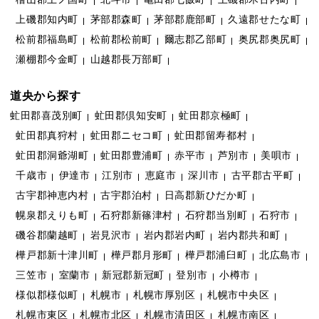
上磯郡知内町
茅部郡森町
茅部郡鹿部町
久遠郡せたな町
松前郡福島町
松前郡松前町
爾志郡乙部町
奥尻郡奥尻町
瀬棚郡今金町
山越郡長万部町
道央から探す
虻田郡喜茂別町
虻田郡倶知安町
虻田郡京極町
虻田郡真狩村
虻田郡ニセコ町
虻田郡留寿都村
虻田郡洞爺湖町
虻田郡豊浦町
赤平市
芦別市
美唄市
千歳市
伊達市
江別市
恵庭市
深川市
古平郡古平町
古宇郡神恵内村
古宇郡泊村
日高郡新ひだか町
幌泉郡えりも町
石狩郡新篠津村
石狩郡当別町
石狩市
磯谷郡蘭越町
岩見沢市
岩内郡岩内町
岩内郡共和町
樺戸郡新十津川町
樺戸郡月形町
樺戸郡浦臼町
北広島市
三笠市
室蘭市
新冠郡新冠町
登別市
小樽市
様似郡様似町
札幌市
札幌市厚別区
札幌市中央区
札幌市東区
札幌市北区
札幌市清田区
札幌市南区