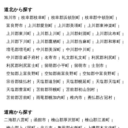
道北から探す
旭川市
枝幸郡枝幸町
枝幸郡浜頓別町
枝幸郡中頓別町
富良野市
上川郡愛別町
上川郡美瑛町
上川郡東神楽町
上川郡東川町
上川郡上川町
上川郡剣淵町
上川郡比布町
上川郡下川町
上川郡鷹栖町
上川郡当麻町
上川郡和寒町
増毛郡増毛町
中川郡美深町
中川郡中川町
中川郡音威子府村
名寄市
礼文郡礼文町
利尻郡利尻町
利尻郡利尻富士町
留萌郡小平町
留萌市
士別市
空知郡上富良野町
空知郡南富良野町
空知郡中富良野町
宗谷郡猿払村
天塩郡遠別町
天塩郡幌延町
天塩郡天塩町
天塩郡豊富町
苫前郡羽幌町
苫前郡初山別村
苫前郡苫前町
雨竜郡幌加内町
稚内市
勇払郡占冠村
道南から探す
二海郡八雲町
函館市
檜山郡厚沢部町
檜山郡江差町
檜山郡上ノ国町
北斗市
亀田郡七飯町
上磯郡木古内町