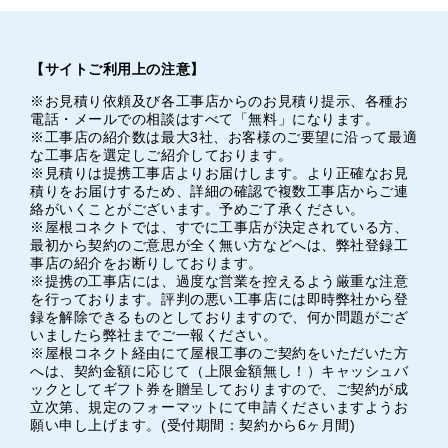
【サイトご利用上の注意】
※お見積り依頼及び各工事店からのお見積り提示、各種お
電話・メールでの相談はすべて「無料」になります。
※工事店の紹介数は最大3社、お客様のご要望に沿って最適
な工事店を選定しご紹介しております。
※見積りは提携工事店よりお届けします。より正確なお見
積りをお届けするため、詳細の確認で複数工事店からご連
絡がいくことがございます。予めご了承ください。
※屋根コネクトでは、すでに工事店が決定されている方、
最初から契約のご意思が全く無い方などへは、弊社登録工
事店の紹介をお断りしております。
※提携の工事店には、過度な営業を控えるよう厳重な注意
を行っております。評判の悪い工事店には即時弊社から登
録を解除できるものとしておりますので、何か問題がござ
いましたら弊社までご一報ください。
※屋根コネクト経由にて屋根工事のご契約をいただいた方
へは、契約金額に応じて（上限金額無し！）キャッシュバ
ックとしてギフト券を贈呈しておりますので、ご契約が成
立次第、規定のフォーマットにて申請くださいますようお
願い申し上げます。(受付期間：契約から6ヶ月間)