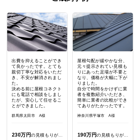
出費を抑えることができ
屋根勾配が緩やかな分、
て良かったです。とても
元々提示されてい見積も
親切丁寧な対応をいただ
りにあった足場が不要と
き、不安が解消されまし
なり、価格が大幅に下が
た。
りました。
決める前に屋根コネクト
自分で時間をかけずに業
にも電話で相談をしまし
者を複数紹介いただき、
たが、安心して任せるこ
簡単に業者の比較ができ
とができました。
てありがたかったです。
群馬県太田市 A様
神奈川県平塚市 A様
230万円
190万円
の見積もりが...
の見積もりが...