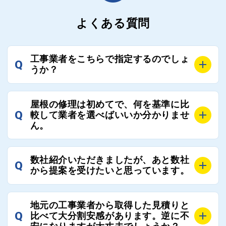
よくある質問
工事業者をこちらで指定するのでしょ
Q
うか？
A
お客様のご要望をお聞きし、条件に合った工事業者を
屋根の修理は初めてで、何を基準に比
最大3社まで選定し、ご紹介いたします。
Q
較して業者を選べばいいか分かりませ
そのため、お客様に比較する業者を選定いただく必要
ん。
はございません。
A
選定基準はお客様によって異なりますが、価格はもち
数社紹介いただきましたが、あと数社
Q
ろんのこと、実績面や保証面、担当者の人柄や社歴、
から提案を受けたいと思っています。
近さやアフターフォローの充実度などを各社で比較
し、総合的に判断ください。
A
全国300社以上の登録業者がございますので、プラス
また、選定に迷った際などは屋根コネクト事務局へご
地元の工事業者から取得した見積りと
でご紹介の要望をいただければ、即時屋根コネクトに
Q
比べて大分割安感があります。逆に不
連絡いただければ、お客様の屋根修理を全面的にフォ
て対応させていただきます。お気軽にお申し付けくだ