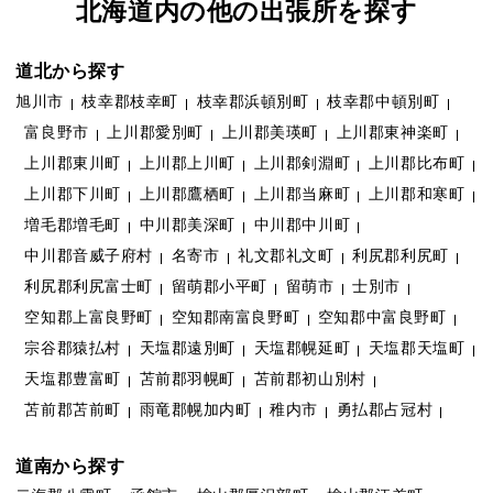
北海道内の他の出張所を探す
道北から探す
旭川市
枝幸郡枝幸町
枝幸郡浜頓別町
枝幸郡中頓別町
富良野市
上川郡愛別町
上川郡美瑛町
上川郡東神楽町
上川郡東川町
上川郡上川町
上川郡剣淵町
上川郡比布町
上川郡下川町
上川郡鷹栖町
上川郡当麻町
上川郡和寒町
増毛郡増毛町
中川郡美深町
中川郡中川町
中川郡音威子府村
名寄市
礼文郡礼文町
利尻郡利尻町
利尻郡利尻富士町
留萌郡小平町
留萌市
士別市
空知郡上富良野町
空知郡南富良野町
空知郡中富良野町
宗谷郡猿払村
天塩郡遠別町
天塩郡幌延町
天塩郡天塩町
天塩郡豊富町
苫前郡羽幌町
苫前郡初山別村
苫前郡苫前町
雨竜郡幌加内町
稚内市
勇払郡占冠村
道南から探す