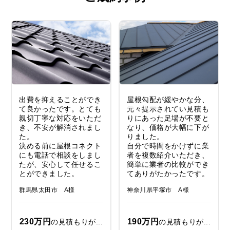
出費を抑えることができ
屋根勾配が緩やかな分、
て良かったです。とても
元々提示されてい見積も
親切丁寧な対応をいただ
りにあった足場が不要と
き、不安が解消されまし
なり、価格が大幅に下が
た。
りました。
決める前に屋根コネクト
自分で時間をかけずに業
にも電話で相談をしまし
者を複数紹介いただき、
たが、安心して任せるこ
簡単に業者の比較ができ
とができました。
てありがたかったです。
群馬県太田市 A様
神奈川県平塚市 A様
230万円
190万円
の見積もりが...
の見積もりが...