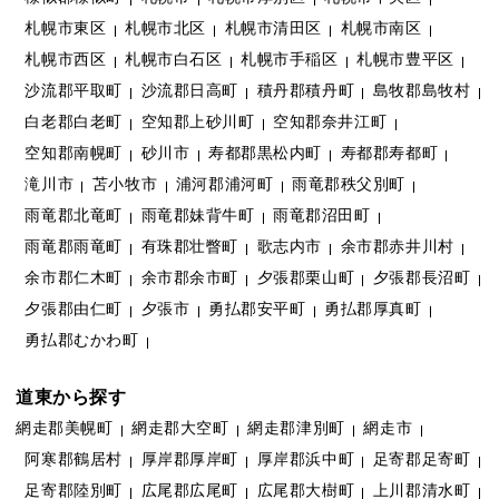
札幌市東区
札幌市北区
札幌市清田区
札幌市南区
札幌市西区
札幌市白石区
札幌市手稲区
札幌市豊平区
沙流郡平取町
沙流郡日高町
積丹郡積丹町
島牧郡島牧村
白老郡白老町
空知郡上砂川町
空知郡奈井江町
空知郡南幌町
砂川市
寿都郡黒松内町
寿都郡寿都町
滝川市
苫小牧市
浦河郡浦河町
雨竜郡秩父別町
雨竜郡北竜町
雨竜郡妹背牛町
雨竜郡沼田町
雨竜郡雨竜町
有珠郡壮瞥町
歌志内市
余市郡赤井川村
余市郡仁木町
余市郡余市町
夕張郡栗山町
夕張郡長沼町
夕張郡由仁町
夕張市
勇払郡安平町
勇払郡厚真町
勇払郡むかわ町
道東から探す
網走郡美幌町
網走郡大空町
網走郡津別町
網走市
阿寒郡鶴居村
厚岸郡厚岸町
厚岸郡浜中町
足寄郡足寄町
足寄郡陸別町
広尾郡広尾町
広尾郡大樹町
上川郡清水町