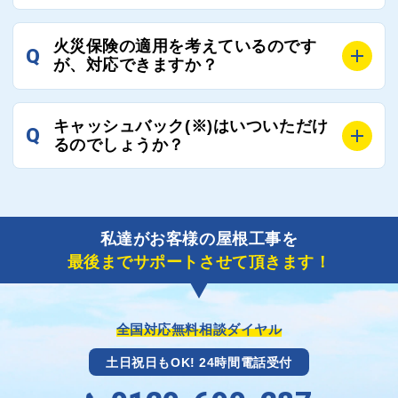
ご連絡いただき、屋根コネクトから直ちに紹介の工事
A
工事業者の状況や屋根の状態、工事の内容、天候によ
業者へ状況確認の連絡をし、即時対応するよう指示を
火災保険の適用を考えているのです
Q
って工事期間は変わりますが、目安としては、おおよ
が、対応できますか？
いたしますので、お気軽にお申し付けください。
そ3日～6日となります。
また、急ぎの場合などは屋根コネクトとしても全面的
A
もちろん対応可能です。
にご協力いたしますので、ご相談ください。可能な限
キャッシュバック(※)はいついただけ
Q
風災補償を適用される場合は、専門家による視察と必
るのでしょうか？
り期間を短縮できる状況の工事業者を選定させていた
要書類の作成が不可欠です。
だきます。
保険を適用した工事実績の豊富な業者を紹介させてい
A
ご紹介しました工事業者との契約が成立し、工事が完
ただきます。
了しましたら、キャッシュバック(※)申込みフォーム
私達がお客様の屋根工事を
に各項目を入力いただいた上で送信してください。
最後までサポートさせて頂きます！
その内容を屋根コネクトが確認できた日時から翌月末
までには送付手配させていただきます。
※キャッシュバックの金額は契約金額によって異なり
ます。
全国対応無料相談ダイヤル
土日祝日もOK! 24時間電話受付