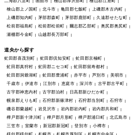
二海郡八雲町
函館市
檜山郡厚沢部町
檜山郡江差町
檜山郡上ノ国町
北斗市
亀田郡七飯町
上磯郡木古内町
上磯郡知内町
茅部郡森町
茅部郡鹿部町
久遠郡せたな町
松前郡福島町
松前郡松前町
爾志郡乙部町
奥尻郡奥尻町
瀬棚郡今金町
山越郡長万部町
道央から探す
虻田郡喜茂別町
虻田郡倶知安町
虻田郡京極町
虻田郡真狩村
虻田郡ニセコ町
虻田郡留寿都村
虻田郡洞爺湖町
虻田郡豊浦町
赤平市
芦別市
美唄市
千歳市
伊達市
江別市
恵庭市
深川市
古平郡古平町
古宇郡神恵内村
古宇郡泊村
日高郡新ひだか町
幌泉郡えりも町
石狩郡新篠津村
石狩郡当別町
石狩市
磯谷郡蘭越町
岩見沢市
岩内郡岩内町
岩内郡共和町
樺戸郡新十津川町
樺戸郡月形町
樺戸郡浦臼町
北広島市
三笠市
室蘭市
新冠郡新冠町
登別市
小樽市
様似郡様似町
札幌市
札幌市厚別区
札幌市中央区