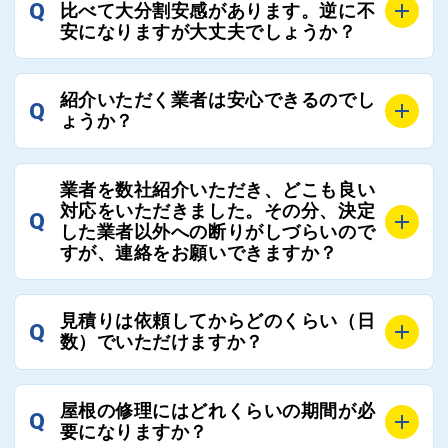
でご紹介の要望をいただければ、即時屋根コネクトに
Q
比べて大分割安感があります。逆に不
連絡いただければ、お客様の屋根修理を全面的にフォ
て対応させていただきます。お気軽にお申し付けくだ
安になりますが大丈夫でしょうか？
ローさせていただきます。お気軽にご相談ください。
さい。
A
残念ながら、リフォーム業界は費用の内訳に不透明な
紹介いただく業者は安心できるのでし
Q
部分が多く、一見同じ工事でも１００万円以上の差が
ょうか？
出る場合もあります。
屋根コネクトではそのような不安を抱えてしまう屋根
A
屋根コネクトでは、お客様の安心を支える「優良工事
の修理において、適正で公正な工事業者選びのお手伝
業者を数社紹介いただき、どこも良い
業者チェック制度」を設けております。
対応をいただきました。その分、決定
いをさせていただくサイトでございます。
Q
屋根コネクトにて定期的にお客様アンケートを実施
した業者以外への断りがしづらいので
まだまだそのような業界だからこそ比較が重要になり
すが、連絡をお願いできますか？
し、そこで評価の低かった業者は事実確認の上で、屋
ますので、是非屋根コネクトを活用ください。
根コネクトの判断により即時登録を解除できる契約と
しております。
A
屋根コネクトにお任せください。屋根コネクトでは、
見積りは依頼してからどのくらい（日
Q
優良業者のみをご紹介できる体制により、お客様の安
工事業者へのお断りも無料で代行しております。
数）でいただけますか？
心と信頼を維持しております。
ご質問いただいたような、お客様が心苦しい思いをさ
れる必要はございませんので、いつでもお気軽にご相
A
工事業者にもよりますが、おおよそ現地調査後3日～1
談ください。
屋根の修理にはどれくらいの期間が必
Q
週間前後にはお届けできます。
要になりますか？
万が一１週間を過ぎても何の連絡もないなどがあれば