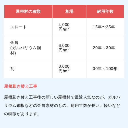
屋根材の種類
相場
耐用年数
4,000
スレート
15年〜25年
2
円/m
金属
6,000
(ガルバリウム鋼
20年～30年
2
円/m
材)
8,000
瓦
30年～100年
2
円/m
屋根葺き替え工事
屋根葺き替え工事後の新しい屋根材で最近人気なのが、ガルバ
リウム鋼板などの金属素材のもの。耐用年数が長い、軽いなど
の特徴があります。